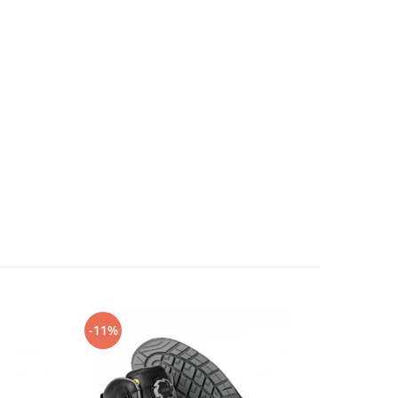
-11%
-14%