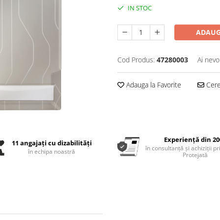
IN STOC
ADAUG
Cod Produs:
47280003
Ai nevo
Adauga la Favorite
Cere 
Experiență din 20
11 angajați cu dizabilități
în consultanță și achiziții p
în echipa noastră
Protejată