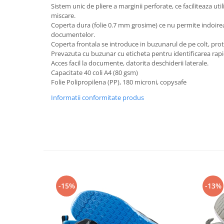
Rollere
Sistem unic de pliere a marginii perforate, ce faciliteaza uti
miscare.
Finelinere
Coperta dura (folie 0.7 mm grosime) ce nu permite indoire
Textmarkere
documentelor.
Markere diverse
Coperta frontala se introduce in buzunarul de pe colt, p
Prevazuta cu buzunar cu eticheta pentru identificarea ra
Carioci si creioane colorate
Acces facil la documente, datorita deschiderii laterale.
Rezerve instrumente scris
Capacitate 40 coli A4 (80 gsm)
Tavite documente si suporturi
Folie Polipropilena (PP), 180 microni, copysafe
Ascutitori, radiere, agrafe
Informatii conformitate produs
Foarfece pentru birou
Curatenie si igiena
Produse Antibacteriene
Articole pentru baie
Articole pentru bucatarie
-15%
-13%
Maturi, mopuri si galeti
Hartie igienica, prosoape hartie si
dispensere