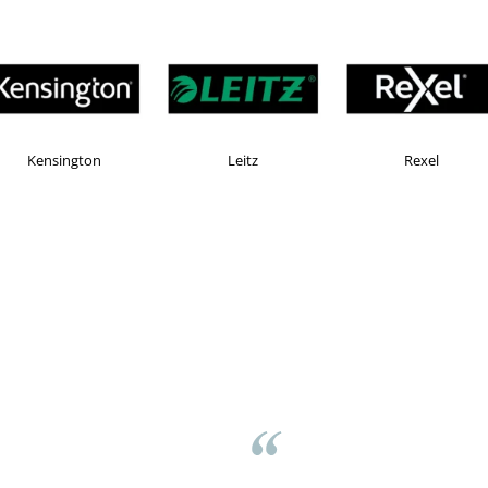
AX
Esselte
Faber Castell
ov