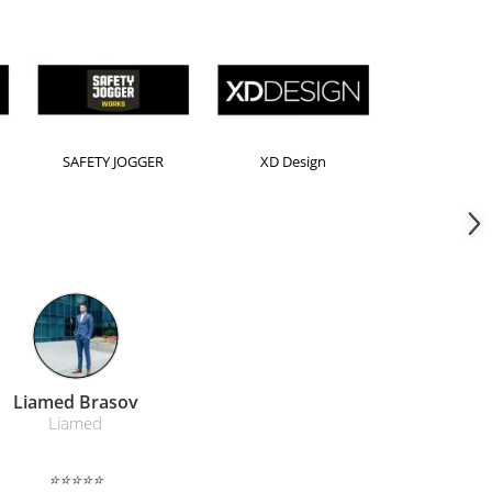
Horion
Kensington
Leitz
Farmacom Brasov
Farmacom
⭐⭐⭐⭐⭐