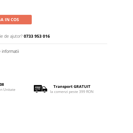
A IN COS
ie de ajutor?
0733 953 016
informatii
08
Transport GRATUIT
rin Unitate
la comenzi peste 399 RON