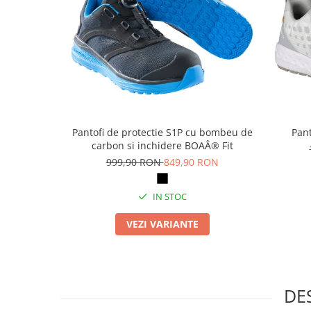
Articole pentru rufe, casa,
geamuri, mobila
Articole pentru birou, suprafete,
pardoseli
Intretinere si odorizante masina
Saci de gunoi
Accesorii pentru curatenie
Pantofi de protectie S1P cu bombeu de
Pant
Tipografie si stampile
carbon si inchidere BOAÂ® Fit
Formulare tipizate
999,90 RON
849,90 RON
Caiete si blocnotesuri
personalizate
IN STOC
Stampile, tusiere si tus
VEZI VARIANTE
Protectia muncii si Imbracaminte
Imbracaminte
Tricouri
DE
Bluze & Pulovere