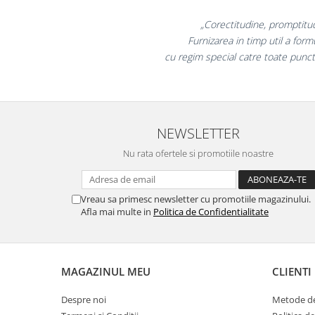
Masti de protectie respiratorie
„Promotionalele sunt 
Sepci, caciuli si esarfe
colegii mei au fost foarte
Pachete promotionale
la fel si clientii nos
Accesorii pentru protectia muncii
Sosete de lucru
Branturi
NEWSLETTER
Diverse accesorii
Articole de unica folosinta
Nu rata ofertele si promotiile noastre
Copii - tricouri si hanorace
Comunicare si prezentare
Vreau sa primesc newsletter cu promotiile magazinului.
Flipchart-uri
Afla mai multe in
Politica de Confidentialitate
Ecrane Interactive
Sisteme de afisare
MAGAZINUL MEU
CLIENTI
Ecrane de proiectie
Accesorii prezentare
Despre noi
Metode de