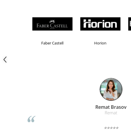
Camasi
Pantaloni
Pantaloni cu pieptar
Hanorace
Jachete
Impermeabile
Brand Product UP
Colorissimo
EKOM
Veste
Reflectorizante
Incaltaminte
Incaltaminte de lucru si protectie
Incaltaminte de oras si munte
Echipamente medicale
Manusi de protectie
Accesorii pentru protectia capului
Liamed Bras
Liamed
Casti de protectie
Antifoane
⭐⭐⭐⭐⭐
Ochelari de protectie si viziere