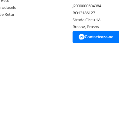
e Retur
J2000000604084
Produselor
RO13186127
de Retur
Strada Ciceu 1A
Brasov, Brasov
Contacteaza-ne