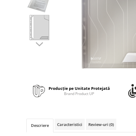
Bibliorafturi, caiete mecanice,
separatoare
Capsatoare, capse si perforatoare
Caiete si blocnotesuri
Dosare, folii protectie si mape
Accesorii diverse pentru birou
Etichetare si ambalare
Arhivare si depozitare
Instrumente de scris
Pixuri de plastic
Producție pe Unitate Protejată
Pixuri metalice
Brand Product UP
Pixuri cu gel
Stilouri
Seturi de scris Premium
Instrumente de scris eco
Caracteristici
Review-uri
(0)
Descriere
Creioane mecanice si grafit