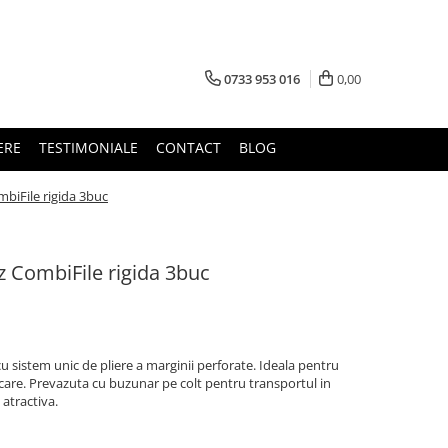
0733 953 016
0,00
ERE
TESTIMONIALE
CONTACT
BLOG
biFile rigida 3buc
z CombiFile rigida 3buc
 cu sistem unic de pliere a marginii perforate. Ideala pentru
iscare. Prevazuta cu buzunar pe colt pentru transportul in
atractiva.