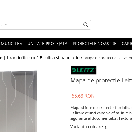
 MUNCII BV
UNITATE PROTEJATA
PROIECTELE NOASTRE
CARI
le | brandoffice.ro /
Birotica si papetarie /
Mapa de protectie Leitz Com
Mapa de protectie Leit
65,63 RON
Mapa si folie de protectie flexibila,
utilizare atunci cand va aflati in m
siguranta al documentelor. Textura 
Varianta culoare
:
gri