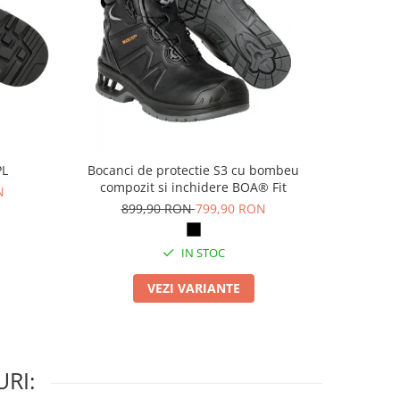
PL
Bocanci de protectie S3 cu bombeu
Pa
compozit si inchidere BOA® Fit
N
69
899,90 RON
799,90 RON
IN STOC
VEZI VARIANTE
RI: