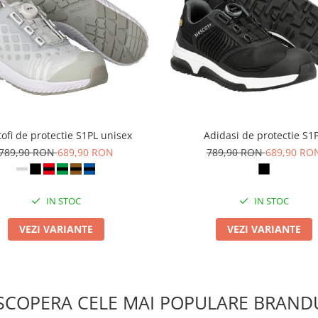
ofi de protectie S1PL unisex
Adidasi de protectie S1
789,90 RON
689,90 RON
789,90 RON
689,90 RO
IN STOC
IN STOC
VEZI VARIANTE
VEZI VARIANTE
SCOPERA CELE MAI POPULARE BRANDU