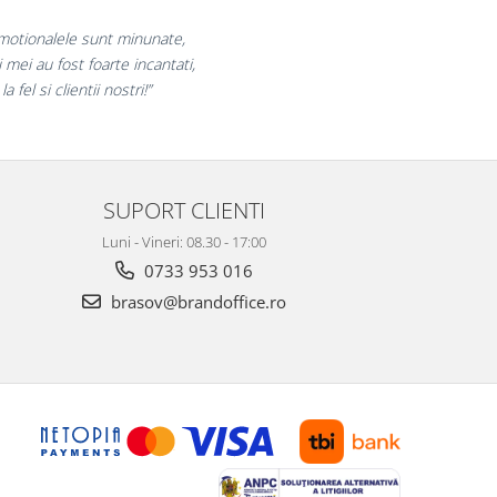
curam pentru reluarea colaborarii si
am multumiti pentru produsele plasate
si finalizate cu succes la timp."
SUPORT CLIENTI
Luni - Vineri: 08.30 - 17:00
0733 953 016
brasov@brandoffice.ro