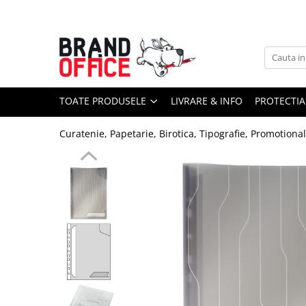
Toate Produsele
Unitate Protejata - PRODUCTIE
Hartie copiator si produse
TOATE PRODUSELE
LIVRARE & INFO
PROTECTIA
tipografice
Produse consumabile din hartie
Curatenie, Papetarie, Birotica, Tipografie, Promotiona
Detergenti si dezinfectanti
Formulare tipizate
Saci menajeri (Unitate Protejata)
Agende, calendare si organizatoare
Agende personalizabile
Organizatoare business
Birotica si papetarie
Hartie si articole din hartie