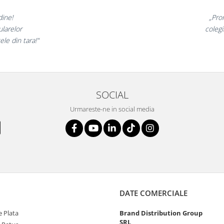
minunate,
„Ne bu
 incantati,
ne declar
tri!”
SOCIAL
Urmareste-ne in social media
DATE COMERCIALE
 Plata
Brand Distribution Group
SRL