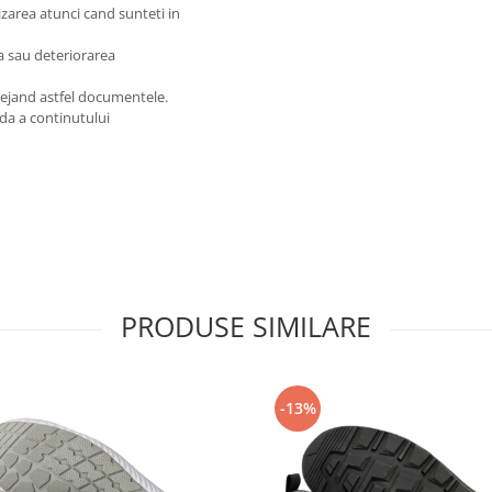
lizarea atunci cand sunteti in
a sau deteriorarea
rotejand astfel documentele.
pida a continutului
PRODUSE SIMILARE
-13%