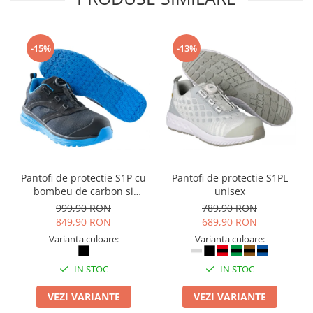
-15%
-13%
Pantofi de protectie S1P cu
Pantofi de protectie S1PL
bombeu de carbon si
unisex
inchidere BOAÂ® Fit
999,90 RON
789,90 RON
849,90 RON
689,90 RON
Varianta culoare:
Varianta culoare:
IN STOC
IN STOC
VEZI VARIANTE
VEZI VARIANTE