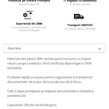
Producție pe Unitate Protejată
11 angajați cu dizabilități
Brand Product UP
în echipa noastră
Experiență din 2008
Transport GRATUIT
în consultanță și achiziții prin
la comenzi peste 399 RON
Unitate Protejată
Descriere
Fabricata din plastic 80% reciclat (post-consum), cu impact
neutru asupra mediului, fiind certificata Blue Angel si 100%
reciclabila.
O solutie rapida si usoara pentru organizarea si transportul
documentelor de acasa, de la scoala sau de la birou.
Cele 3 clape protejeaza protejeaza documentele si impiedica
pierderea lor.
Capacitate: 250 de coli A4 (80 gsm)