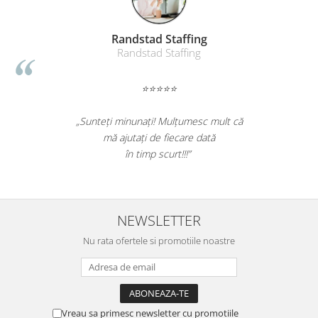
Anda Benga
Persoana fizica
⭐⭐⭐⭐⭐
 si
„Foarte bun produsul. A scos efectiv toata
asate
mizeria din pardoseli. Livrarea a fost rapida.
Recomand sa cumparati! Nota 10.”
NEWSLETTER
Nu rata ofertele si promotiile noastre
Vreau sa primesc newsletter cu promotiile