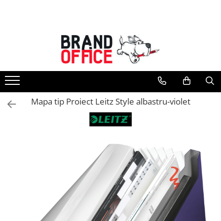
Toate Produsele
Unitate Protejata - PRODUCTIE
Hartie copiator si produse
tipografice
Produse consumabile din hartie
Mapa tip Proiect Leitz Style albastru-violet
Detergenti si dezinfectanti
Formulare tipizate
Saci menajeri (Unitate Protejata)
Agende, calendare si organizatoare
Agende personalizabile
Organizatoare business
Birotica si papetarie
Hartie si articole din hartie