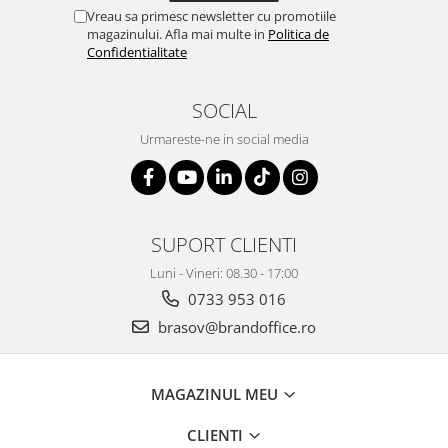
ergonomice
Vreau sa primesc newsletter cu promotiile
magazinului. Afla mai multe in
Politica de
Masini de legat, indosariat si
Confidentialitate
accesorii
Protocol si HORECA
SOCIAL
Apa si bauturi racoritoare
Urmareste-ne in social media
Cafea, ceai, zahar, lapte
Casa si bucatarie
Cani si pahare
Bucatarie si servire
SUPORT CLIENTI
Textile si confort pentru casa
Luni - Vineri: 08.30 - 17:00
Decor si interior
0733 953 016
Seturi si accesorii pentru vin
brasov@brandoffice.ro
Rucsacuri si articole de calatorie
Rucsacuri
MAGAZINUL MEU
Trollere, genti si accesorii de voiaj
CLIENTI
Genti de umar si borsete