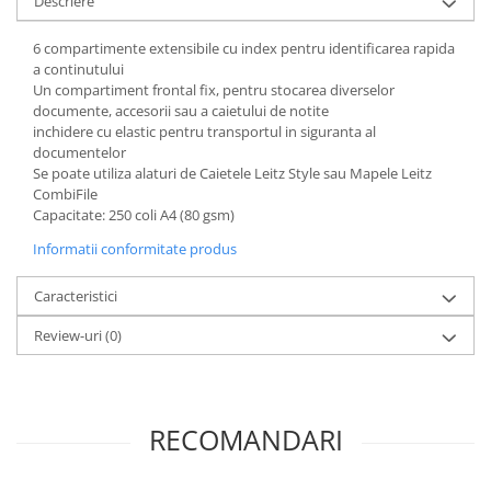
Descriere
Articole pentru rufe, casa,
geamuri, mobila
6 compartimente extensibile cu index pentru identificarea rapida
Articole pentru birou, suprafete,
a continutului
pardoseli
Un compartiment frontal fix, pentru stocarea diverselor
documente, accesorii sau a caietului de notite
Intretinere si odorizante masina
inchidere cu elastic pentru transportul in siguranta al
documentelor
Saci de gunoi
Se poate utiliza alaturi de Caietele Leitz Style sau Mapele Leitz
Accesorii pentru curatenie
CombiFile
Capacitate: 250 coli A4 (80 gsm)
Tipografie si stampile
Informatii conformitate produs
Formulare tipizate
Caiete si blocnotesuri
Caracteristici
personalizate
Review-uri
(0)
Stampile, tusiere si tus
Protectia muncii si Imbracaminte
Imbracaminte
RECOMANDARI
Tricouri
Bluze & Pulovere