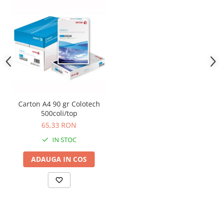
Camasi
Pantaloni
Pantaloni cu pieptar
Hanorace
Jachete
Impermeabile
Veste
Reflectorizante
Carton A4 90 gr Colotech
Incaltaminte
500coli/top
Incaltaminte de lucru si protectie
65,33 RON
Incaltaminte de oras si munte
IN STOC
Echipamente medicale
ADAUGA IN COS
Manusi de protectie
Accesorii pentru protectia capului
Casti de protectie
Antifoane
Ochelari de protectie si viziere