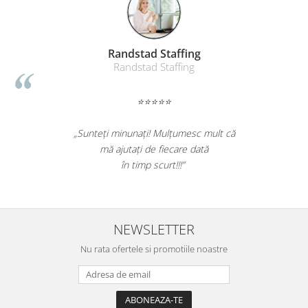
Suporturi si huse telefoane &
tablete
Periferice PC si accesorii
Randstad Staffing
Ergnonomice
Randstad Staffing
Audio
Boxe portabile
⭐⭐⭐⭐⭐
Casti
Tehnica si mobilier pentru birou
„Sunteți minunați! Mulțumesc mult că
mă ajutați de fiecare dată
Laminatoare
în timp scurt!!!”
Folii laminare
Accesorii mobilier
Ghilotine și Trimmere
NEWSLETTER
Calculatoare de birou
Nu rata ofertele si promotiile noastre
Distrugatoare documente
Cosuri de gunoi pentru birou
Scaune, birouri si produse