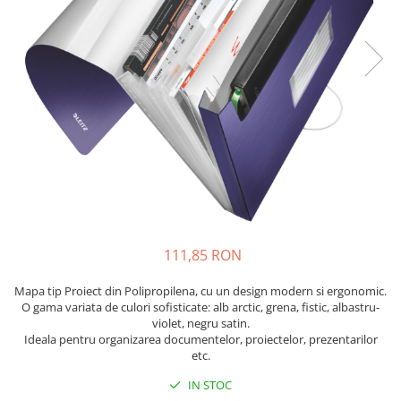
Bibliorafturi, caiete mecanice,
separatoare
Capsatoare, capse si perforatoare
Caiete si blocnotesuri
Dosare, folii protectie si mape
Accesorii diverse pentru birou
Etichetare si ambalare
Arhivare si depozitare
Instrumente de scris
Pixuri de plastic
111,85 RON
Pixuri metalice
Mapa tip Proiect din Polipropilena, cu un design modern si ergonomic.
Pixuri cu gel
O gama variata de culori sofisticate: alb arctic, grena, fistic, albastru-
Stilouri
violet, negru satin.
Seturi de scris Premium
Ideala pentru organizarea documentelor, proiectelor, prezentarilor
etc.
Instrumente de scris eco
Creioane mecanice si grafit
IN STOC