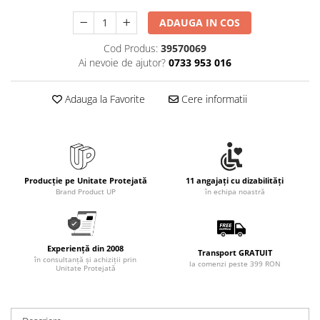
Rollere
ADAUGA IN COS
Finelinere
Textmarkere
Cod Produs:
39570069
Markere diverse
Ai nevoie de ajutor?
0733 953 016
Carioci si creioane colorate
Rezerve instrumente scris
Adauga la Favorite
Cere informatii
Tavite documente si suporturi
Ascutitori, radiere, agrafe
Foarfece pentru birou
Producție pe Unitate Protejată
11 angajați cu dizabilități
Curatenie si igiena
Brand Product UP
în echipa noastră
Produse Antibacteriene
Articole pentru baie
Articole pentru bucatarie
Experiență din 2008
Transport GRATUIT
în consultanță și achiziții prin
la comenzi peste 399 RON
Maturi, mopuri si galeti
Unitate Protejată
Hartie igienica, prosoape hartie si
dispensere