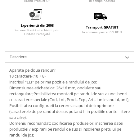
Brand Product UP
în echipa noastră
Experiență din 2008
Transport GRATUIT
în consultanță și achiziții prin
la comenzi peste 399 RON
Unitate Protejată
Descriere
Aparate pe doua randuri;
18 caractere (10 + 8)
inscrisul "LEI" pe prima pozitie a randului de jos;
Dimensiunea etichetelor: 26x16 mm, ondulate sau
rectangulare;Posibilitatea montarii pe randul de sus a unei benzi
cu caractere speciale (Cod, Lot, Prod., Exp., Art., lunile anului, anii);
Posibilitatea configurarii la cerere a capului de imprimare
(caracterele de pe randul de sus putand fi in pozitiile dorite - litere
sau cifre);
Domeniu recomandat: codificarea produselor, inscrierea datei
productiei / expirarii pe randul de sus si inscrierea pretului pe
randul de jos;