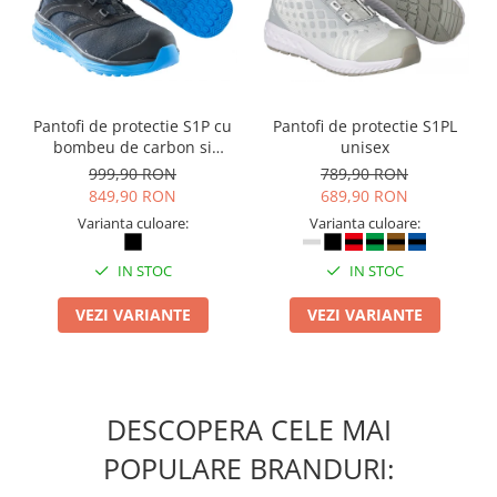
Pantofi de protectie S1P cu
Pantofi de protectie S1PL
bombeu de carbon si
unisex
inchidere BOAÂ® Fit
999,90 RON
789,90 RON
849,90 RON
689,90 RON
Varianta culoare:
Varianta culoare:
IN STOC
IN STOC
VEZI VARIANTE
VEZI VARIANTE
DESCOPERA CELE MAI
POPULARE BRANDURI: