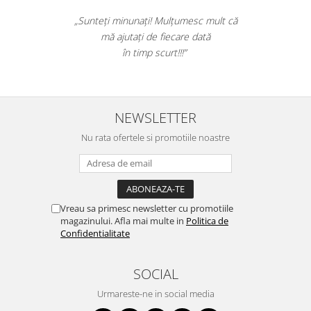
„Sunteți minunați! Mulțumesc mult că
mă ajutați de fiecare dată
în timp scurt!!!”
NEWSLETTER
Nu rata ofertele si promotiile noastre
Vreau sa primesc newsletter cu promotiile
magazinului. Afla mai multe in
Politica de
Confidentialitate
SOCIAL
Urmareste-ne in social media