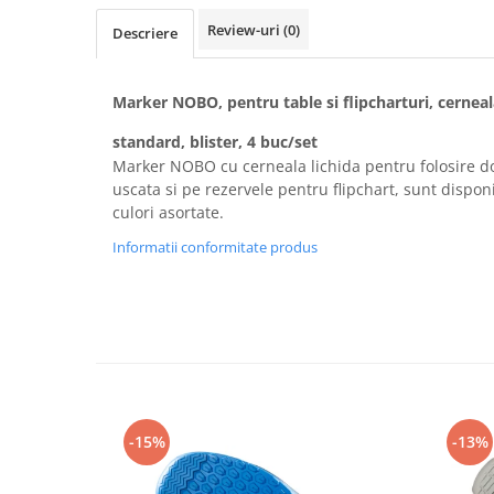
Rollere
Review-uri
(0)
Descriere
Finelinere
Textmarkere
Markere diverse
Marker NOBO, pentru table si flipcharturi, cerneal
Carioci si creioane colorate
standard, blister, 4 buc/set
Rezerve instrumente scris
Marker NOBO cu cerneala lichida pentru folosire do
Tavite documente si suporturi
uscata si pe rezervele pentru flipchart, sunt disponi
culori asortate.
Ascutitori, radiere, agrafe
Informatii conformitate produs
Foarfece pentru birou
Curatenie si igiena
Produse Antibacteriene
Articole pentru baie
Articole pentru bucatarie
Maturi, mopuri si galeti
-15%
-13%
Hartie igienica, prosoape hartie si
dispensere