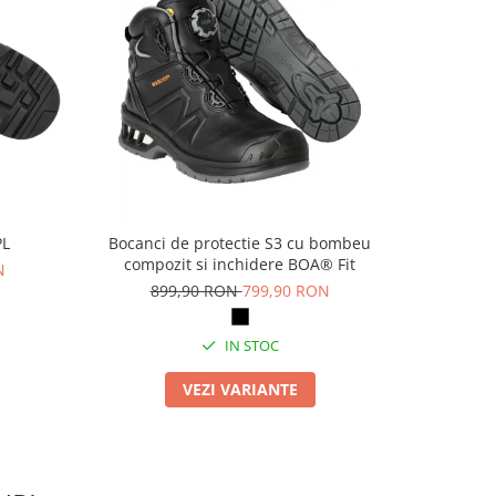
PL
Bocanci de protectie S3 cu bombeu
Pa
compozit si inchidere BOA® Fit
N
69
899,90 RON
799,90 RON
IN STOC
VEZI VARIANTE