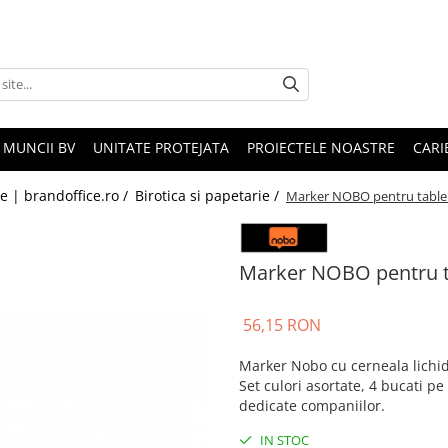
 MUNCII BV
UNITATE PROTEJATA
PROIECTELE NOASTRE
CARI
le | brandoffice.ro /
Birotica si papetarie /
Marker NOBO pentru table si
Marker NOBO pentru tab
56,15 RON
Marker Nobo cu cerneala lichid
Set culori asortate, 4 bucati p
dedicate companiilor.
IN STOC