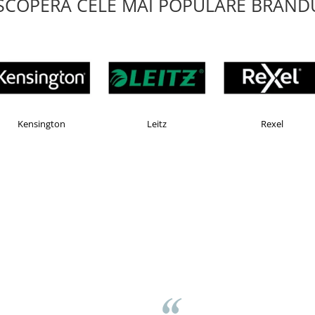
SCOPERA CELE MAI POPULARE BRANDU
OMAX
Esselte
Faber Castell
v