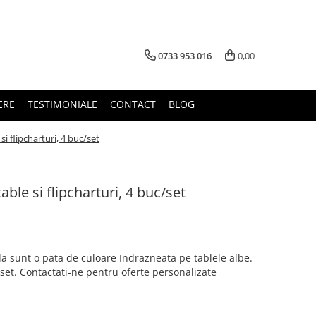
0733 953 016
0,00
ERE
TESTIMONIALE
CONTACT
BLOG
 flipcharturi, 4 buc/set
le si flipcharturi, 4 buc/set
a sunt o pata de culoare Indrazneata pe tablele albe.
e set. Contactati-ne pentru oferte personalizate