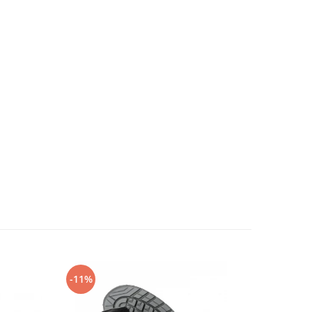
-11%
-14%