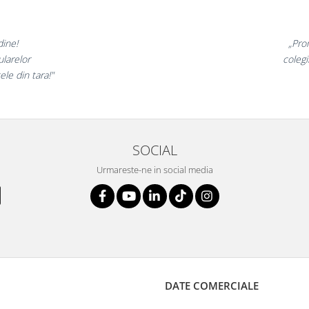
inunate,
„Ne buc
incantati,
ne declar
ri!”
s
SOCIAL
Urmareste-ne in social media
DATE COMERCIALE