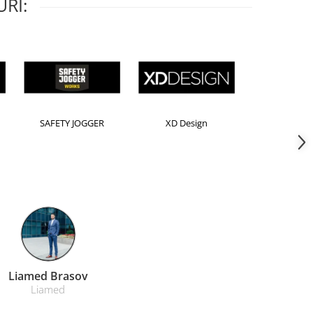
RI:
Horion
Kensington
Leitz
Farmacom Brasov
Farmacom