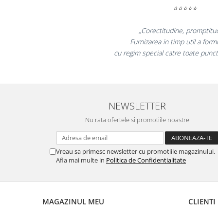
⭐⭐⭐⭐⭐
Masti de protectie respiratorie
Sepci, caciuli si esarfe
„Promotionalele sunt m
Pachete promotionale
colegii mei au fost foarte 
Accesorii pentru protectia muncii
la fel si clientii nost
Sosete de lucru
Branturi
Diverse accesorii
Articole de unica folosinta
NEWSLETTER
Copii - tricouri si hanorace
Nu rata ofertele si promotiile noastre
Comunicare si prezentare
Flipchart-uri
Vreau sa primesc newsletter cu promotiile magazinului.
Ecrane Interactive
Afla mai multe in
Politica de Confidentialitate
Sisteme de afisare
Ecrane de proiectie
MAGAZINUL MEU
CLIENTI
Accesorii prezentare