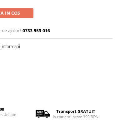
A IN COS
e de ajutor?
0733 953 016
informatii
08
Transport GRATUIT
rin Unitate
la comenzi peste 399 RON