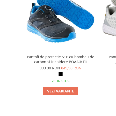
Articole pentru rufe, casa,
geamuri, mobila
Articole pentru birou, suprafete,
pardoseli
Intretinere si odorizante masina
Saci de gunoi
Accesorii pentru curatenie
Tipografie si stampile
Pantofi de protectie S1P cu bombeu de
Pant
Formulare tipizate
carbon si inchidere BOAÂ® Fit
Caiete si blocnotesuri
999,90 RON
849,90 RON
personalizate
IN STOC
Stampile, tusiere si tus
Protectia muncii si Imbracaminte
VEZI VARIANTE
Imbracaminte
Tricouri
Bluze & Pulovere