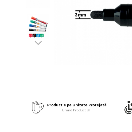
Bibliorafturi, caiete mecanice,
separatoare
Capsatoare, capse si perforatoare
Caiete si blocnotesuri
Dosare, folii protectie si mape
Accesorii diverse pentru birou
Etichetare si ambalare
Arhivare si depozitare
Instrumente de scris
Pixuri de plastic
Pixuri metalice
Pixuri cu gel
Stilouri
Producție pe Unitate Protejată
Brand Product UP
Seturi de scris Premium
Instrumente de scris eco
Creioane mecanice si grafit