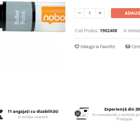
ADAUG
Cod Produs:
1902408
Ai nevoi
Adauga la Favorite
Cere 
Experiență din 20
11 angajați cu dizabilități
în consultanță și achiziții p
în echipa noastră
Protejată