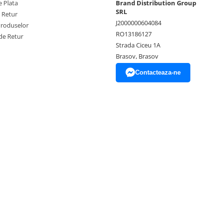
 Plata
Brand Distribution Group
SRL
e Retur
J2000000604084
Produselor
RO13186127
de Retur
Strada Ciceu 1A
Brasov, Brasov
Contacteaza-ne