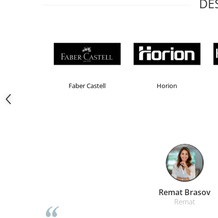
DE
Camasi
Pantaloni
Pantaloni cu pieptar
Hanorace
Jachete
Impermeabile
Veste
Brand Product UP
Colorissimo
EK
Reflectorizante
Incaltaminte
Incaltaminte de lucru si protectie
Incaltaminte de oras si munte
Echipamente medicale
Manusi de protectie
Accesorii pentru protectia capului
Casti de protectie
Liamed Braso
Liamed
Antifoane
Ochelari de protectie si viziere