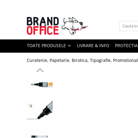
Toate Produsele
Unitate Protejata - PRODUCTIE
Hartie copiator si produse
TOATE PRODUSELE
LIVRARE & INFO
PROTECTIA
tipografice
Produse consumabile din hartie
Curatenie, Papetarie, Birotica, Tipografie, Promotiona
Detergenti si dezinfectanti
Formulare tipizate
Saci menajeri (Unitate Protejata)
Agende, calendare si organizatoare
Agende personalizabile
Organizatoare business
Birotica si papetarie
Hartie si articole din hartie