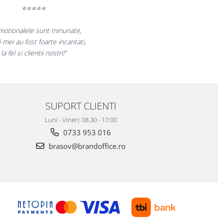
⭐⭐⭐⭐⭐
uram pentru reluarea colaborarii si
am multumiti pentru produsele plasate
i finalizate cu succes la timp."
SUPORT CLIENTI
Luni - Vineri: 08.30 - 17:00
0733 953 016
brasov@brandoffice.ro