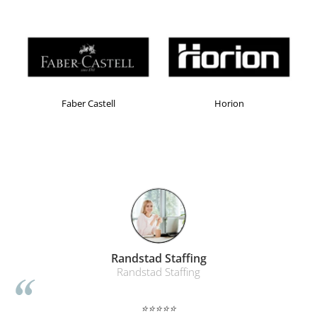
Masti de protectie respiratorie
Sepci, caciuli si esarfe
Pachete promotionale
Accesorii pentru protectia muncii
Sosete de lucru
Faber Castell
Horion
Branturi
Diverse accesorii
Articole de unica folosinta
Copii - tricouri si hanorace
Comunicare si prezentare
Flipchart-uri
Ecrane Interactive
Sisteme de afisare
Randstad Staffing
Randstad Staffing
Ecrane de proiectie
Accesorii prezentare
⭐⭐⭐⭐⭐