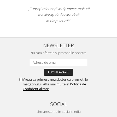
Table magnetice (whiteboard-uri)
„Sunteți minunați! Mulțumesc mult că
Electronice si accesorii tech
mă ajutați de fiecare dată
Gadgeturi mobile
în timp scurt!!!”
Securitate digitala
Adaptoare de calatorie
Baterii si acumulatori
NEWSLETTER
Cabluri si conectivitate
Nu rata ofertele si promotiile noastre
Incarcatoare wireless
Incarcatoare cu fir si auto
Ceasuri smart - Smartwatch
Vreau sa primesc newsletter cu promotiile
Baterii externe - Powerbanks
magazinului. Afla mai multe in
Politica de
Confidentialitate
Accesorii localizare (FindMy)
Cartuse, tonere, consumabile PC
SOCIAL
Standuri PC si suporturi
ergonomice
Urmareste-ne in social media