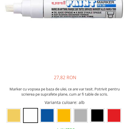
Bibliorafturi, caiete mecanice,
separatoare
Capsatoare, capse si perforatoare
Caiete si blocnotesuri
Dosare, folii protectie si mape
Accesorii diverse pentru birou
Etichetare si ambalare
Arhivare si depozitare
Instrumente de scris
27,82 RON
Pixuri de plastic
Pixuri metalice
Marker cu vopsea pe baza de ulei, ce are var tesit. Potrivit pentru
Pixuri cu gel
scrierea pe suprafete plane, cum ar fi table de scris.
Stilouri
Varianta culoare
: alb
Seturi de scris Premium
Instrumente de scris eco
Creioane mecanice si grafit