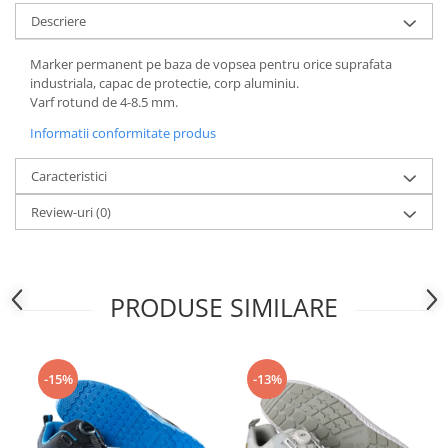
Articole pentru rufe, casa,
Descriere
geamuri, mobila
Articole pentru birou, suprafete,
Marker permanent pe baza de vopsea pentru orice suprafata
pardoseli
industriala, capac de protectie, corp aluminiu.
Varf rotund de 4-8.5 mm.
Intretinere si odorizante masina
Informatii conformitate produs
Saci de gunoi
Accesorii pentru curatenie
Caracteristici
Tipografie si stampile
Review-uri
(0)
Formulare tipizate
Caiete si blocnotesuri
personalizate
PRODUSE SIMILARE
Stampile, tusiere si tus
Protectia muncii si Imbracaminte
Imbracaminte
-15%
-13%
Tricouri
Bluze & Pulovere