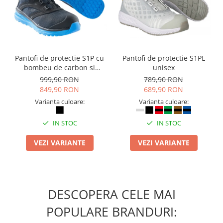
Camasi
Pantaloni
Pantaloni cu pieptar
Hanorace
Jachete
Pantofi de protectie S1P cu
Pantofi de protectie S1PL
Impermeabile
bombeu de carbon si
unisex
inchidere BOAÂ® Fit
999,90 RON
789,90 RON
Veste
849,90 RON
689,90 RON
Reflectorizante
Varianta culoare:
Varianta culoare:
Incaltaminte
Incaltaminte de lucru si protectie
IN STOC
IN STOC
Incaltaminte de oras si munte
VEZI VARIANTE
VEZI VARIANTE
Echipamente medicale
Manusi de protectie
Accesorii pentru protectia capului
DESCOPERA CELE MAI
Casti de protectie
Antifoane
POPULARE BRANDURI:
Ochelari de protectie si viziere