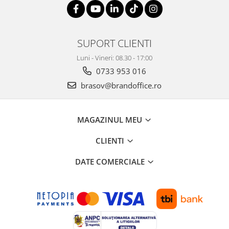
Suporturi si huse telefoane &
tablete
Periferice PC si accesorii
Ergnonomice
SUPORT CLIENTI
Audio
Luni - Vineri: 08.30 - 17:00
0733 953 016
Boxe portabile
Casti
brasov@brandoffice.ro
Tehnica si mobilier pentru birou
Laminatoare
MAGAZINUL MEU
Folii laminare
CLIENTI
Accesorii mobilier
Ghilotine și Trimmere
DATE COMERCIALE
Calculatoare de birou
Distrugatoare documente
Cosuri de gunoi pentru birou
Scaune, birouri si produse