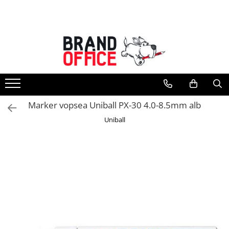
Toate Produsele
Unitate Protejata - PRODUCTIE
Hartie copiator si produse
tipografice
Produse consumabile din hartie
Marker vopsea Uniball PX-30 4.0-8.5mm alb
Detergenti si dezinfectanti
Uniball
Formulare tipizate
Saci menajeri (Unitate Protejata)
Agende, calendare si organizatoare
Agende personalizabile
Organizatoare business
Birotica si papetarie
Hartie si articole din hartie