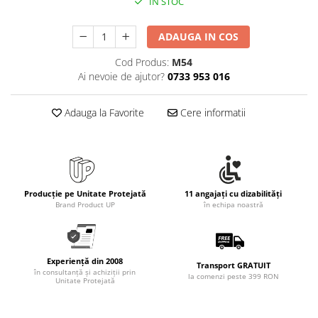
IN STOC
Rollere
Finelinere
ADAUGA IN COS
Textmarkere
Markere diverse
Cod Produs:
M54
Ai nevoie de ajutor?
0733 953 016
Carioci si creioane colorate
Rezerve instrumente scris
Adauga la Favorite
Cere informatii
Tavite documente si suporturi
Ascutitori, radiere, agrafe
Foarfece pentru birou
Curatenie si igiena
Producție pe Unitate Protejată
11 angajați cu dizabilități
Produse Antibacteriene
Brand Product UP
în echipa noastră
Articole pentru baie
Articole pentru bucatarie
Experiență din 2008
Maturi, mopuri si galeti
Transport GRATUIT
în consultanță și achiziții prin
la comenzi peste 399 RON
Unitate Protejată
Hartie igienica, prosoape hartie si
dispensere