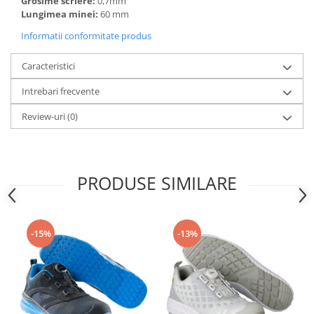
Grosime scriere:
0,7mm
Lungimea minei:
60 mm
Informatii conformitate produs
Caracteristici
Intrebari frecvente
Review-uri
(0)
PRODUSE SIMILARE
-15%
-13%