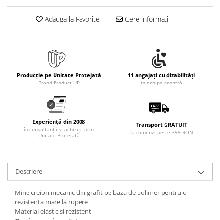
Adauga la Favorite
Cere informatii
Producție pe Unitate Protejată
11 angajați cu dizabilități
Brand Product UP
în echipa noastră
Experiență din 2008
Transport GRATUIT
în consultanță și achiziții prin
la comenzi peste 399 RON
Unitate Protejată
Descriere
Mine creion mecanic din grafit pe baza de polimer pentru o
rezistenta mare la rupere
Material elastic si rezistent