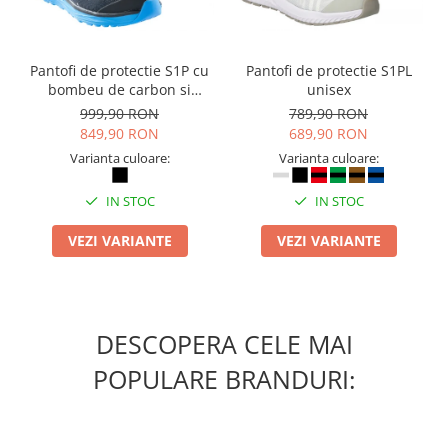
Pantofi de protectie S1P cu
Pantofi de protectie S1PL
bombeu de carbon si
unisex
inchidere BOAÂ® Fit
999,90 RON
789,90 RON
849,90 RON
689,90 RON
Varianta culoare:
Varianta culoare:
IN STOC
IN STOC
VEZI VARIANTE
VEZI VARIANTE
DESCOPERA CELE MAI
POPULARE BRANDURI: