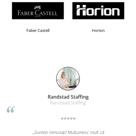
Faber Castell
Horion
Randstad Staffing
Randstad Staffing
⭐⭐⭐⭐⭐
„Sunteți minunați! Mulțumesc mult că