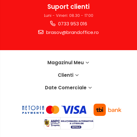
Suport clienti
Accesorii localizare (FindMy)
Luni - Vineri: 08.30 - 17:00
Cartuse, tonere, consumabile
PC
0733 953 016
Standuri PC si suporturi
brasov@brandoffice.ro
ergonomice
Suporturi si huse telefoane &
tablete
Magazinul Meu
Periferice PC si accesorii
Ergnonomice
Clienti
Audio
Date Comerciale
Boxe portabile
Casti
Tehnica si mobilier pentru birou
Laminatoare
Folii laminare
Accesorii mobilier