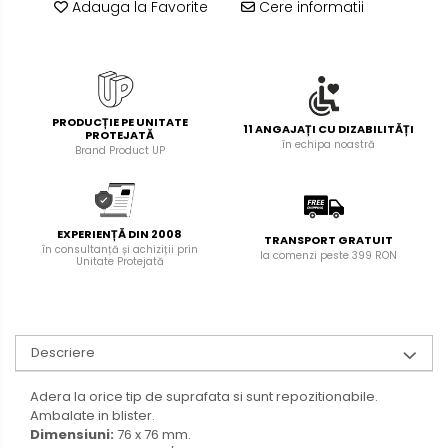
Adauga la Favorite
Cere informatii
Creioane mecanice si grafit
Rollere
Finelinere
Textmarkere
PRODUCȚIE PE UNITATE
11 ANGAJAȚI CU DIZABILITĂȚI
Markere diverse
PROTEJATĂ
în echipa noastră
Brand Product UP
Carioci si creioane colorate
Rezerve instrumente scris
Tavite documente si suporturi
EXPERIENȚĂ DIN 2008
TRANSPORT GRATUIT
Ascutitori, radiere, agrafe
în consultanță și achiziții prin
la comenzi peste 399 RON
Unitate Protejată
Foarfece pentru birou
Curatenie si igiena
Produse Antibacteriene
Descriere
Articole pentru baie
Articole pentru bucatarie
Adera la orice tip de suprafata si sunt repozitionabile.
Ambalate in blister.
Maturi, mopuri si galeti
Dimensiuni:
76 x 76 mm.