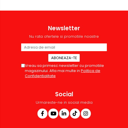
Sisteme de afisare
Ecrane de proiectie
Accesorii prezentare
Newsletter
Table magnetice (whiteboard-
Nu rata ofertele si promotiile noastre
uri)
Electronice si accesorii tech
Gadgeturi mobile
Securitate digitala
Vreau sa primesc newsletter cu promotiile
magazinului. Afla mai multe in
Politica de
Adaptoare de calatorie
Confidentialitate
Baterii si acumulatori
Cabluri si conectivitate
Social
Incarcatoare wireless
Urmareste-ne in social media
Incarcatoare cu fir si auto
Ceasuri smart - Smartwatch
Baterii externe - Powerbanks