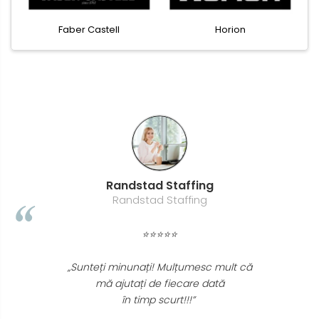
Casti de protectie
Faber Castell
Horion
Antifoane
Ochelari de protectie si viziere
Masti de protectie respiratorie
Sepci, caciuli si esarfe
Pachete promotionale
Accesorii pentru protectia
muncii
Sosete de lucru
Randstad Staffing
Branturi
Randstad Staffing
Diverse accesorii
Articole de unica folosinta
⭐⭐⭐⭐⭐
Copii - tricouri si hanorace
„Sunteți minunați! Mulțumesc mult că
Comunicare si prezentare
mă ajutați de fiecare dată
Flipchart-uri
în timp scurt!!!”
Ecrane Interactive