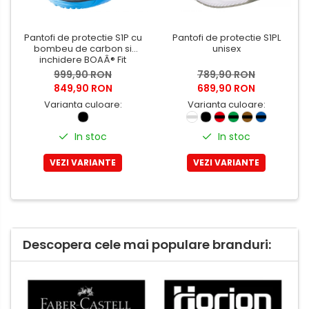
Tricouri
Bluze & Pulovere
Camasi
Pantofi de protectie S1P cu
Pantofi de protectie S1PL
bombeu de carbon si
unisex
Pantaloni
inchidere BOAÂ® Fit
999,90 RON
789,90 RON
Pantaloni cu pieptar
849,90 RON
689,90 RON
Hanorace
Varianta culoare:
Varianta culoare:
Jachete
Impermeabile
In stoc
In stoc
Veste
VEZI VARIANTE
VEZI VARIANTE
Reflectorizante
Incaltaminte
Incaltaminte de lucru si protectie
Incaltaminte de oras si munte
Descopera cele mai populare branduri:
Echipamente medicale
Manusi de protectie
Accesorii pentru protectia
capului