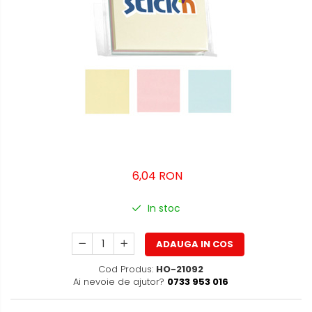
Bibliorafturi, caiete mecanice,
separatoare
Capsatoare, capse si
perforatoare
Caiete si blocnotesuri
Dosare, folii protectie si mape
Accesorii diverse pentru birou
Etichetare si ambalare
Arhivare si depozitare
6,04 RON
Instrumente de scris
In stoc
Pixuri de plastic
Pixuri metalice
ADAUGA IN COS
Pixuri cu gel
Cod Produs:
HO-21092
Stilouri
Ai nevoie de ajutor?
0733 953 016
Seturi de scris Premium
Instrumente de scris eco