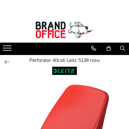
Toate Produsele
Unitate Protejata - PRODUCTIE
Hartie copiator si produse
tipografice
Produse consumabile din hartie
Perforator 40coli Leitz 5138 rosu
Detergenti si dezinfectanti
Formulare tipizate
Saci menajeri (Unitate Protejata)
Agende, calendare si organizatoare
Agende personalizabile
Organizatoare business
Birotica si papetarie
Hartie si articole din hartie