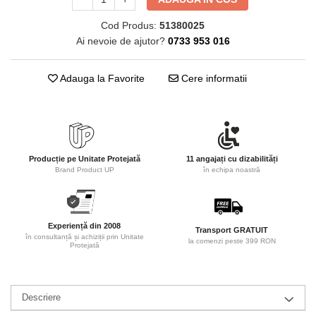
Seturi de scris Premium
Instrumente de scris eco
Cod Produs:
51380025
Ai nevoie de ajutor?
0733 953 016
Creioane mecanice si grafit
Rollere
Adauga la Favorite
Cere informatii
Finelinere
Textmarkere
Markere diverse
Carioci si creioane colorate
Producție pe Unitate Protejată
11 angajați cu dizabilități
Rezerve instrumente scris
Brand Product UP
în echipa noastră
Tavite documente si suporturi
Ascutitori, radiere, agrafe
Foarfece pentru birou
Experiență din 2008
Transport GRATUIT
în consultanță și achiziții prin Unitate
la comenzi peste 399 RON
Protejată
Curatenie si igiena
Produse Antibacteriene
Articole pentru baie
Descriere