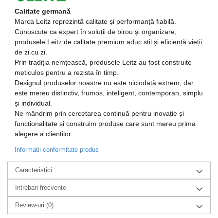
Calitate germană
Boxe portabile
Marca Leitz reprezintă calitate și performanță fiabilă.
Casti
Cunoscute ca expert în soluții de birou și organizare,
Tehnica si mobilier pentru birou
produsele Leitz de calitate premium aduc stil și eficiență vieții
de zi cu zi.
Laminatoare
Prin tradiția nemțească, produsele Leitz au fost construite
Folii laminare
meticulos pentru a rezista în timp.
Designul produselor noastre nu este niciodată extrem, dar
Accesorii mobilier
este mereu distinctiv, frumos, inteligent, contemporan, simplu
Ghilotine și Trimmere
și individual.
Ne mândrim prin cercetarea continuă pentru inovație și
Calculatoare de birou
funcționalitate și construim produse care sunt mereu prima
alegere a clienților.
Distrugatoare documente
Informatii conformitate produs
Cosuri de gunoi pentru birou
Scaune, birouri si produse
Caracteristici
ergonomice
Intrebari frecvente
Masini de legat, indosariat si
accesorii
Review-uri
(0)