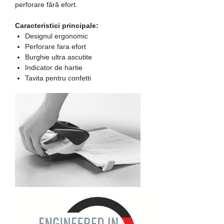
perforare fără efort.
Protectia muncii si Imbracaminte
Caracteristici principale:
Imbracaminte
Designul ergonomic
Tricouri
Perforare fara efort
Burghie ultra ascutite
Bluze & Pulovere
Indicator de hartie
Camasi
Tavita pentru confetti
Pantaloni
Pantaloni cu pieptar
Hanorace
Jachete
Impermeabile
Veste
Reflectorizante
Incaltaminte
Incaltaminte de lucru si protectie
Incaltaminte de oras si munte