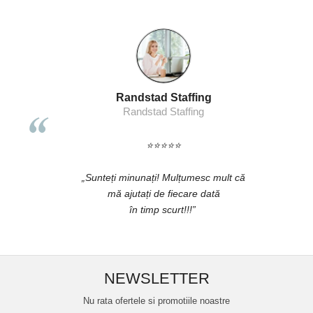
bricege (multitools)
Seturi si scule de baza
Masurare si taiere
Lampi portabile
Liamed Brasov
Lanterne, lampi si accesorii
Liamed
Pentru masini, biciclete si prim ajutor
Noutati si inovatii
⭐⭐⭐⭐⭐
Pachete Cadou Premium
„Promotionalele sunt minunate,
Promotii si reduceri
or
colegii mei au fost foarte incantati,
LICHIDARE DE STOC
 tara!"
la fel si clientii nostri!”
NEWSLETTER
Nu rata ofertele si promotiile noastre