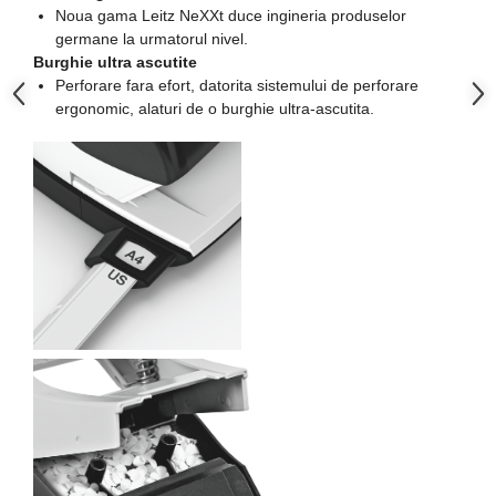
Noua gama Leitz NeXXt duce ingineria produselor
Copii - tricouri si hanorace
germane la urmatorul nivel.
Burghie ultra ascutite
Comunicare si prezentare
Perforare fara efort, datorita sistemului de perforare
Flipchart-uri
ergonomic, alaturi de o burghie ultra-ascutita.
Ecrane Interactive
Sisteme de afisare
Ecrane de proiectie
Accesorii prezentare
Table magnetice (whiteboard-
uri)
Electronice si accesorii tech
Gadgeturi mobile
Securitate digitala
Adaptoare de calatorie
Baterii si acumulatori