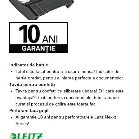
Cabluri si conectivitate
Incarcatoare wireless
Incarcatoare cu fir si auto
Ceasuri smart - Smartwatch
Baterii externe - Powerbanks
Accesorii localizare (FindMy)
Indicator de hartie
Cartuse, tonere, consumabile
Totul este facut pentru a-ti usura munca! Indicator de
PC
hartie gradat, pentru alinierea perfecta a documentelor.
Tavita pentru confetti
Standuri PC si suporturi
Tavita pentru confetti cu eliberare usoara! Stii care este
ergonomice
avantajul? Tu iti perforezi documentele, totul ramane
Suporturi si huse telefoane &
curat si procesul de golire este foarte facil!
tablete
Perforare fara griji!
Ai garantie 10 ani pentru perforatoarele Leitz Nexxt
Periferice PC si accesorii
Series!
Ergnonomice
Audio