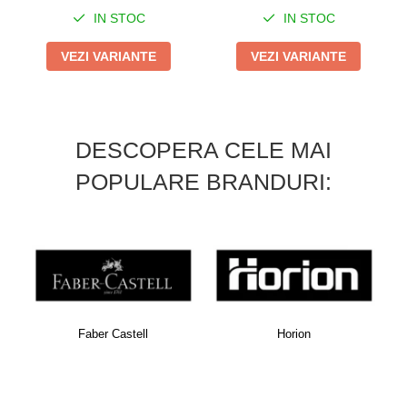
laptop
IN STOC
IN STOC
Genti de plaja si cumparaturi
VEZI VARIANTE
VEZI VARIANTE
Portofele si portcarduri RFID
Sport si accesorii outdoor
Sticle, cani si termosuri to go
DESCOPERA CELE MAI
Sport, jocuri si accesorii
POPULARE BRANDURI:
Gratare si picnic
Plaja si relaxare
Genti frigorifice
Ochelari de soare
Lanyards si brelocuri
Horion
Kensington
Umbrele
Scule, unelte si iluminat
Unelte multifunctionale si