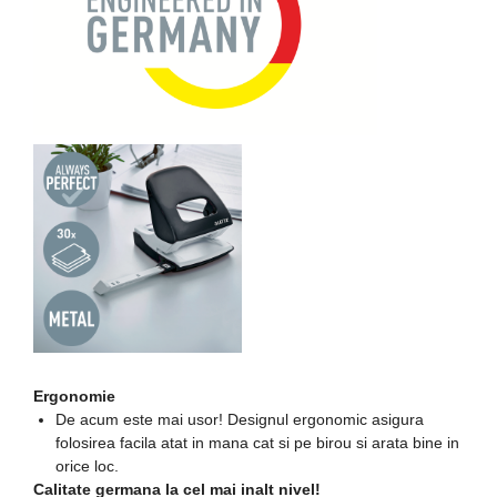
Echipamente medicale
Manusi de protectie
Accesorii pentru protectia
capului
Casti de protectie
Antifoane
Ochelari de protectie si viziere
Masti de protectie respiratorie
Sepci, caciuli si esarfe
Pachete promotionale
Accesorii pentru protectia
muncii
Ergonomie
Sosete de lucru
De acum este mai usor! Designul ergonomic asigura
Branturi
folosirea facila atat in mana cat si pe birou si arata bine in
Diverse accesorii
orice loc.
Calitate germana la cel mai inalt nivel!
Articole de unica folosinta