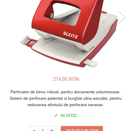
Bibliorafturi, caiete mecanice,
separatoare
Capsatoare, capse si
perforatoare
Caiete si blocnotesuri
Dosare, folii protectie si mape
Accesorii diverse pentru birou
Etichetare si ambalare
274,95 RON
Arhivare si depozitare
Instrumente de scris
Perforator de birou robust, pentru documente voluminoase.
Sistem de perforare patentat si burghie ultra-ascutite, pentru
Pixuri de plastic
reducerea efortului de perforare necesar.
Pixuri metalice
IN STOC
Pixuri cu gel
Stilouri
ADAUGA IN COS