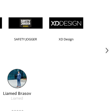
rion
Kensington
Leitz
Farmacom Brasov
Farmacom
⭐⭐⭐⭐⭐