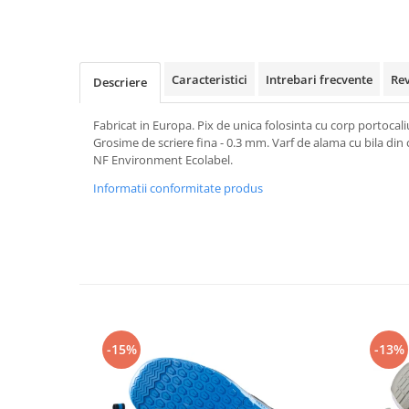
Rollere
Finelinere
Textmarkere
Markere diverse
Caracteristici
Intrebari frecvente
Re
Descriere
Carioci si creioane colorate
Rezerve instrumente scris
Fabricat in Europa. Pix de unica folosinta cu corp portocali
Grosime de scriere fina - 0.3 mm. Varf de alama cu bila din 
Tavite documente si suporturi
NF Environment Ecolabel.
Ascutitori, radiere, agrafe
Informatii conformitate produs
Foarfece pentru birou
Curatenie si igiena
Produse Antibacteriene
Articole pentru baie
Articole pentru bucatarie
Maturi, mopuri si galeti
-15%
-13%
Hartie igienica, prosoape hartie si
dispensere