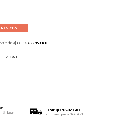
A IN COS
evoie de ajutor?
0733 953 016
informatii
08
Transport GRATUIT
rin Unitate
la comenzi peste 399 RON