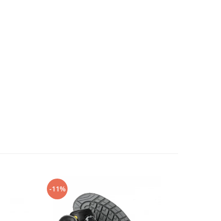
-11%
-14%