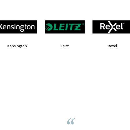
Esselte
Faber Castell
Ho
asov