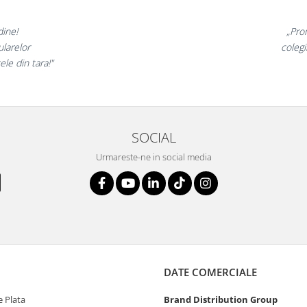
t minunate,
„Ne 
rte incantati,
ne dec
nostri!”
SOCIAL
Urmareste-ne in social media
DATE COMERCIALE
 Plata
Brand Distribution Group