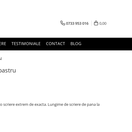
0733 953 016
0,00
ERE
TESTIMONIALE
CONTACT
BLOG
ru
bastru
u o scriere extrem de exacta. Lungime de scriere de pana la