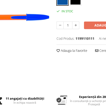
IN STOC
ADAUG
Cod Produs:
1199110111
Ai n
Adauga la Favorite
Cere 
Experiență din 20
11 angajați cu dizabilități
în consultanță și achiziții p
în echipa noastră
Protejată