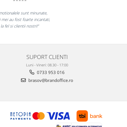
bucuram pentru reluarea colaborarii si
laram multumiti pentru produsele plasate
si finalizate cu succes la timp."
SUPORT CLIENTI
Luni - Vineri: 08.30 - 17:00
0733 953 016
brasov@brandoffice.ro