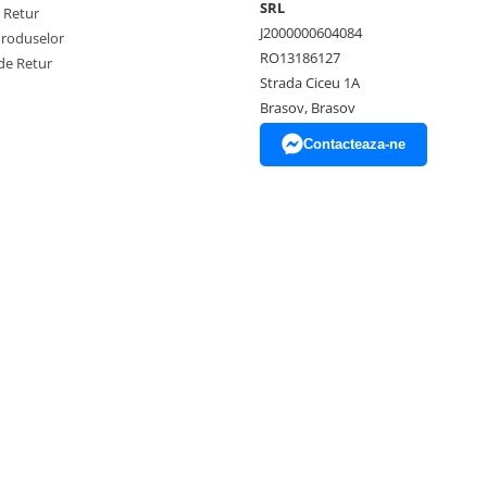
SRL
e Retur
J2000000604084
Produselor
RO13186127
de Retur
Strada Ciceu 1A
Brasov, Brasov
Contacteaza-ne