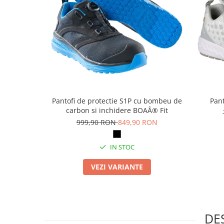
Articole pentru rufe, casa,
geamuri, mobila
Articole pentru birou, suprafete,
pardoseli
Intretinere si odorizante masina
Saci de gunoi
Accesorii pentru curatenie
Pantofi de protectie S1P cu bombeu de
Pant
Tipografie si stampile
carbon si inchidere BOAÂ® Fit
Formulare tipizate
999,90 RON
849,90 RON
Caiete si blocnotesuri
personalizate
IN STOC
Stampile, tusiere si tus
VEZI VARIANTE
Protectia muncii si Imbracaminte
Imbracaminte
Tricouri
Bluze & Pulovere
DE