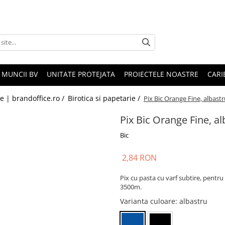
 MUNCII BV
UNITATE PROTEJATA
PROIECTELE NOASTRE
CARI
le | brandoffice.ro /
Birotica si papetarie /
Pix Bic Orange Fine, albast
Pix Bic Orange Fine, al
Bic
2,84 RON
Pix cu pasta cu varf subtire, pentr
3500m.
Varianta culoare
: albastru