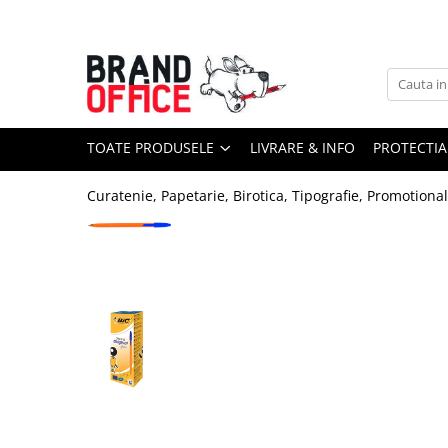
Toate Produsele
Unitate Protejata - PRODUCTIE
Hartie copiator si produse
TOATE PRODUSELE
LIVRARE & INFO
PROTECTIA
tipografice
Produse consumabile din hartie
Curatenie, Papetarie, Birotica, Tipografie, Promotiona
Detergenti si dezinfectanti
Formulare tipizate
Saci menajeri (Unitate Protejata)
Agende, calendare si organizatoare
Agende personalizabile
Organizatoare business
Birotica si papetarie
Hartie si articole din hartie