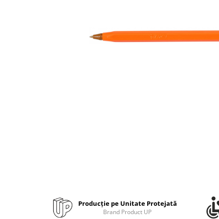
Bibliorafturi, caiete mecanice,
separatoare
Capsatoare, capse si perforatoare
Caiete si blocnotesuri
Dosare, folii protectie si mape
Accesorii diverse pentru birou
Etichetare si ambalare
Arhivare si depozitare
Instrumente de scris
Pixuri de plastic
Pixuri metalice
Pixuri cu gel
Stilouri
Seturi de scris Premium
Instrumente de scris eco
Producție pe Unitate Protejată
Creioane mecanice si grafit
Brand Product UP