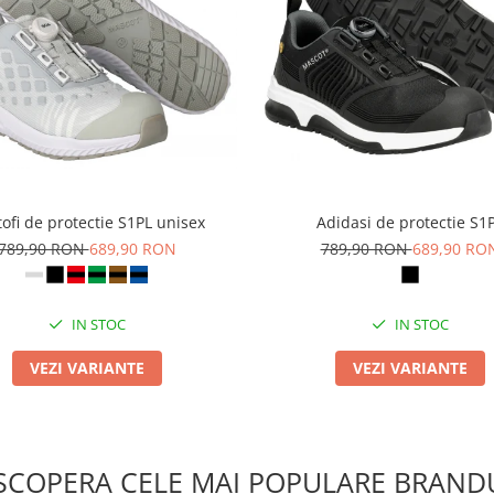
ofi de protectie S1PL unisex
Adidasi de protectie S1
789,90 RON
689,90 RON
789,90 RON
689,90 RO
IN STOC
IN STOC
VEZI VARIANTE
VEZI VARIANTE
SCOPERA CELE MAI POPULARE BRANDU