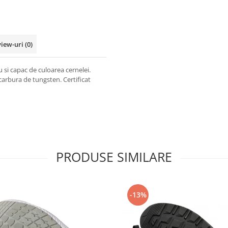
view-uri
(0)
u si capac de culoarea cernelei.
carbura de tungsten. Certificat
PRODUSE SIMILARE
-13%