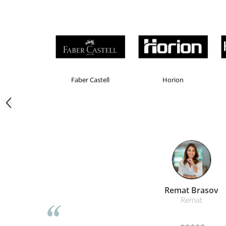
Camasi
Pantaloni
Pantaloni cu pieptar
Hanorace
Jachete
Impermeabile
Brand Product UP
Colorissimo
EKOMAX
Veste
Reflectorizante
Incaltaminte
Incaltaminte de lucru si protectie
Incaltaminte de oras si munte
Echipamente medicale
Manusi de protectie
Accesorii pentru protectia capului
Liamed Br
Casti de protectie
Liamed
Antifoane
Ochelari de protectie si viziere
⭐⭐⭐⭐⭐