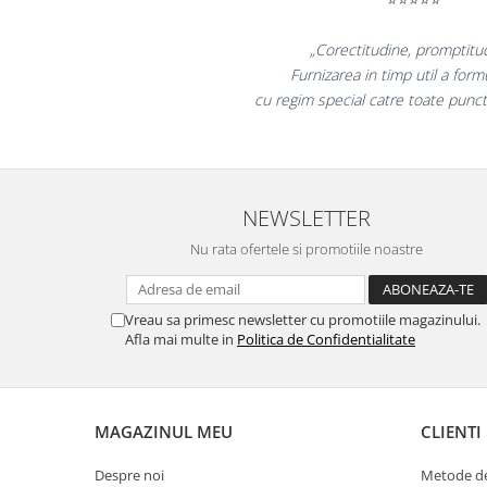
Masti de protectie respiratorie
Sepci, caciuli si esarfe
„Promotionalele sun
colegii mei au fost foa
Pachete promotionale
la fel si clientii 
Accesorii pentru protectia muncii
Sosete de lucru
Branturi
Diverse accesorii
NEWSLETTER
Articole de unica folosinta
Nu rata ofertele si promotiile noastre
Copii - tricouri si hanorace
Comunicare si prezentare
Vreau sa primesc newsletter cu promotiile magazinului.
Flipchart-uri
Afla mai multe in
Politica de Confidentialitate
Ecrane Interactive
Sisteme de afisare
Ecrane de proiectie
MAGAZINUL MEU
CLIENTI
Accesorii prezentare
Despre noi
Metode de