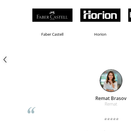
Camasi
Pantaloni
Pantaloni cu pieptar
Hanorace
Jachete
Brand Product UP
Colorissimo
EKOMAX
Impermeabile
Veste
Reflectorizante
Incaltaminte
Incaltaminte de lucru si protectie
Incaltaminte de oras si munte
Echipamente medicale
Manusi de protectie
Liamed Br
Liamed
Accesorii pentru protectia capului
Casti de protectie
⭐⭐⭐⭐⭐
Antifoane
Ochelari de protectie si viziere