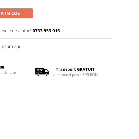
A IN COS
nevoie de ajutor?
0733 953 016
informatii
08
Transport GRATUIT
rin Unitate
la comenzi peste 399 RON