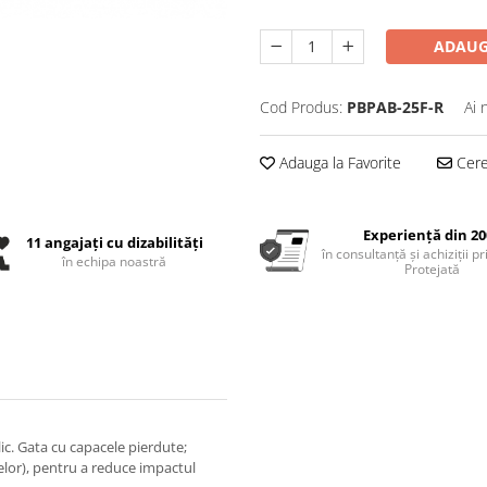
ADAUG
Cod Produs:
PBPAB-25F-R
Ai 
Adauga la Favorite
Cere 
Experiență din 20
11 angajați cu dizabilități
în consultanță și achiziții p
în echipa noastră
Protejată
lic. Gata cu capacele pierdute;
elor), pentru a reduce impactul