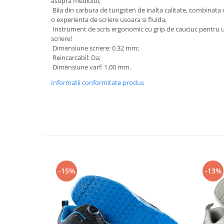
asupra mediului;
Rollere
Bila din carbura de tungsten de inalta calitate, combinata 
Finelinere
o experienta de scriere usoara si fluida;
Instrument de scris ergonomic cu grip de cauciuc pentru u
Textmarkere
scriere!
Markere diverse
Dimensiune scriere: 0.32 mm;
Carioci si creioane colorate
Reincarcabil: Da;
Dimensiune varf: 1.00 mm.
Rezerve instrumente scris
Tavite documente si suporturi
Informatii conformitate produs
Ascutitori, radiere, agrafe
Foarfece pentru birou
Curatenie si igiena
Produse Antibacteriene
Articole pentru baie
-15%
-13%
Articole pentru bucatarie
Maturi, mopuri si galeti
Hartie igienica, prosoape hartie si
dispensere