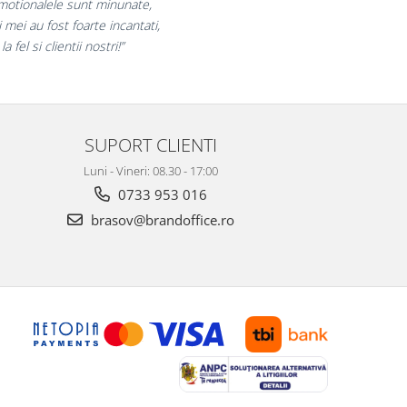
bucuram pentru reluarea colaborarii si
laram multumiti pentru produsele plasate
si finalizate cu succes la timp."
SUPORT CLIENTI
Luni - Vineri: 08.30 - 17:00
0733 953 016
brasov@brandoffice.ro