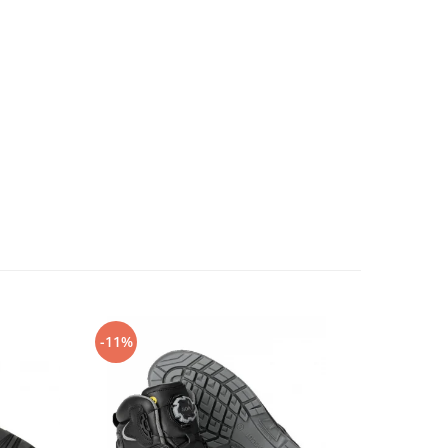
-11%
-14%