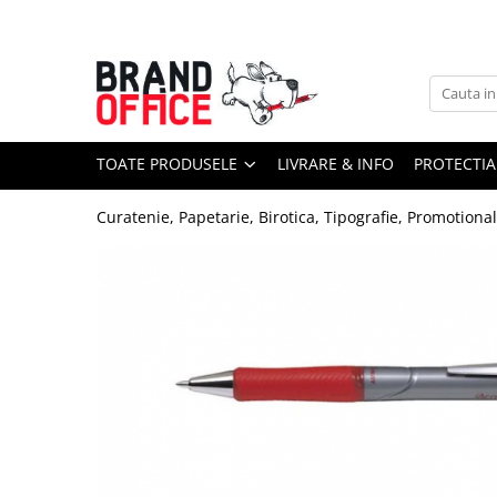
Toate Produsele
Unitate Protejata - PRODUCTIE
Hartie copiator si produse
TOATE PRODUSELE
LIVRARE & INFO
PROTECTIA
tipografice
Produse consumabile din hartie
Curatenie, Papetarie, Birotica, Tipografie, Promotiona
Detergenti si dezinfectanti
Formulare tipizate
Saci menajeri (Unitate Protejata)
Agende, calendare si organizatoare
Agende personalizabile
Organizatoare business
Birotica si papetarie
Hartie si articole din hartie