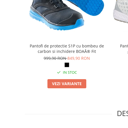
Articole pentru rufe, casa,
geamuri, mobila
Articole pentru birou, suprafete,
pardoseli
Intretinere si odorizante masina
Saci de gunoi
Pantofi de protectie S1P cu bombeu de
Pant
Accesorii pentru curatenie
carbon si inchidere BOAÂ® Fit
999,90 RON
849,90 RON
Tipografie si stampile
Formulare tipizate
IN STOC
Caiete si blocnotesuri
personalizate
VEZI VARIANTE
Stampile, tusiere si tus
Protectia muncii si Imbracaminte
Imbracaminte
DE
Tricouri
Bluze & Pulovere