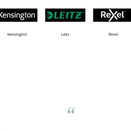
Esselte
Faber Castell
H
asov