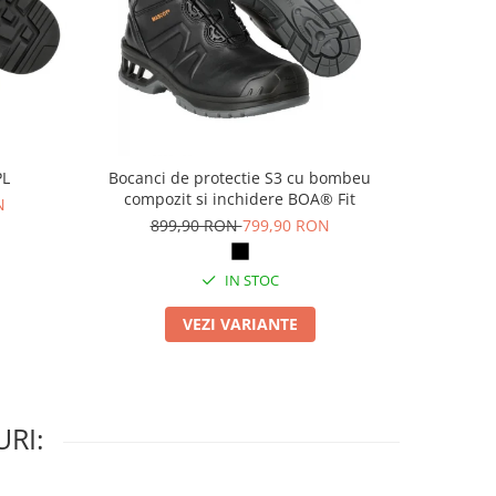
PL
Bocanci de protectie S3 cu bombeu
Pa
compozit si inchidere BOA® Fit
N
69
899,90 RON
799,90 RON
IN STOC
VEZI VARIANTE
RI: