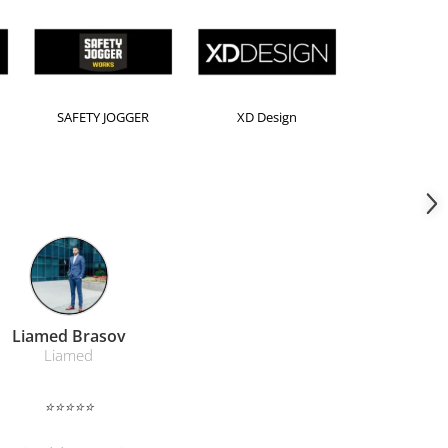
orion
Kensington
Leitz
Farmacom Brasov
Farmacom
⭐⭐⭐⭐⭐