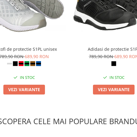
ofi de protectie S1PL unisex
Adidasi de protectie S1
789,90 RON
689,90 RON
789,90 RON
689,90 RO
IN STOC
IN STOC
VEZI VARIANTE
VEZI VARIANTE
SCOPERA CELE MAI POPULARE BRANDU