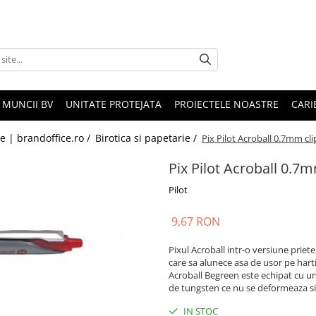
 MUNCII BV
UNITATE PROTEJATA
PROIECTELE NOASTRE
CARI
le | brandoffice.ro /
Birotica si papetarie /
Pix Pilot Acroball 0.7mm cli
Pix Pilot Acroball 0.7m
Pilot
9,67 RON
Pixul Acroball intr-o versiune priet
care sa alunece asa de usor pe hartie
Acroball Begreen este echipat cu un
de tungsten ce nu se deformeaza si
IN STOC