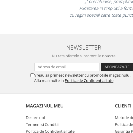
„Promotionalele sun
Masti de protectie respiratorie
colegii mei au fost foa
Sepci, caciuli si esarfe
la fel si clientii 
Pachete promotionale
Accesorii pentru protectia muncii
Sosete de lucru
NEWSLETTER
Branturi
Diverse accesorii
Nu rata ofertele si promotiile noastre
Articole de unica folosinta
Copii - tricouri si hanorace
Vreau sa primesc newsletter cu promotiile magazinului.
Afla mai multe in
Politica de Confidentialitate
Comunicare si prezentare
Flipchart-uri
Ecrane Interactive
MAGAZINUL MEU
CLIENTI
Sisteme de afisare
Ecrane de proiectie
Despre noi
Metode de
Termeni si Conditii
Politica d
Accesorii prezentare
Politica de Confidentialitate
Garantia 