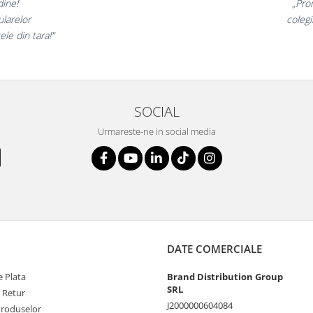
t minunate,
„Ne 
rte incantati,
ne dec
nostri!”
SOCIAL
Urmareste-ne in social media
DATE COMERCIALE
 Plata
Brand Distribution Group
SRL
e Retur
J2000000604084
Produselor