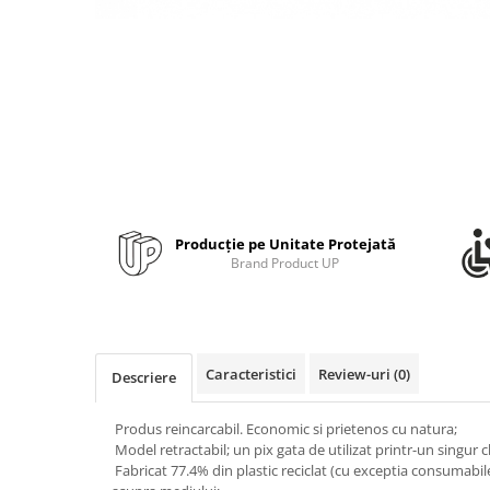
Bibliorafturi, caiete mecanice,
separatoare
Capsatoare, capse si perforatoare
Caiete si blocnotesuri
Dosare, folii protectie si mape
Accesorii diverse pentru birou
Etichetare si ambalare
Arhivare si depozitare
Producție pe Unitate Protejată
Brand Product UP
Instrumente de scris
Pixuri de plastic
Pixuri metalice
Pixuri cu gel
Caracteristici
Review-uri
(0)
Descriere
Stilouri
Seturi de scris Premium
Produs reincarcabil. Economic si prietenos cu natura;
Instrumente de scris eco
Model retractabil; un pix gata de utilizat printr-un singur c
Creioane mecanice si grafit
Fabricat 77.4% din plastic reciclat (cu exceptia consumabil