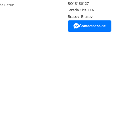
RO13186127
de Retur
Strada Ciceu 1A
Brasov, Brasov
Contacteaza-ne