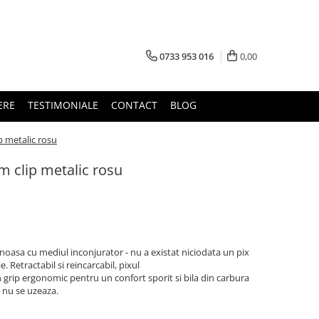
0733 953 016
0,00
ERE
TESTIMONIALE
CONTACT
BLOG
p metalic rosu
m clip metalic rosu
enoasa cu mediul inconjurator - nu a existat niciodata un pix
. Retractabil si reincarcabil, pixul
 grip ergonomic pentru un confort sporit si bila din carbura
 nu se uzeaza.