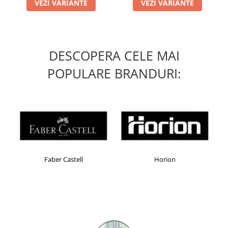
Camasi
VEZI VARIANTE
VEZI VARIANTE
Pantaloni
Pantaloni cu pieptar
Hanorace
DESCOPERA CELE MAI
Jachete
Impermeabile
POPULARE BRANDURI:
Veste
Reflectorizante
Incaltaminte
Incaltaminte de lucru si protectie
Incaltaminte de oras si munte
Echipamente medicale
Faber Castell
Horion
Manusi de protectie
Accesorii pentru protectia capului
Casti de protectie
Antifoane
Ochelari de protectie si viziere