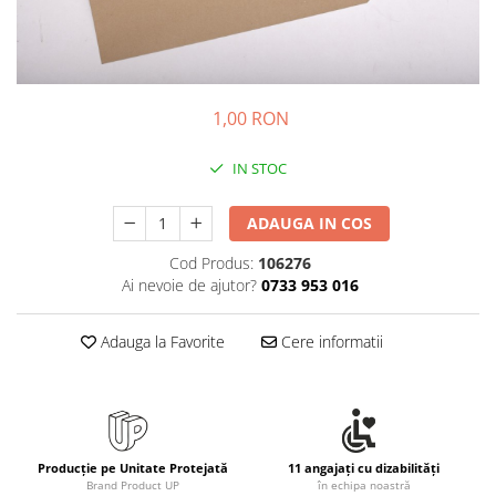
Bibliorafturi, caiete mecanice,
separatoare
Capsatoare, capse si perforatoare
Caiete si blocnotesuri
1,00 RON
Dosare, folii protectie si mape
Accesorii diverse pentru birou
IN STOC
Etichetare si ambalare
ADAUGA IN COS
Arhivare si depozitare
Cod Produs:
106276
Instrumente de scris
Ai nevoie de ajutor?
0733 953 016
Pixuri de plastic
Pixuri metalice
Adauga la Favorite
Cere informatii
Pixuri cu gel
Stilouri
Seturi de scris Premium
Instrumente de scris eco
Producție pe Unitate Protejată
11 angajați cu dizabilități
Creioane mecanice si grafit
Brand Product UP
în echipa noastră