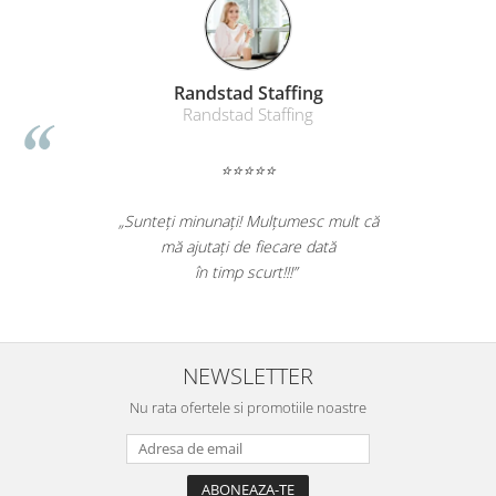
Masti de protectie respiratorie
Sepci, caciuli si esarfe
Pachete promotionale
Randstad Staffing
Accesorii pentru protectia muncii
Randstad Staffing
Sosete de lucru
⭐⭐⭐⭐⭐
Branturi
Diverse accesorii
„Sunteți minunați! Mulțumesc mult că
Articole de unica folosinta
mă ajutați de fiecare dată
Copii - tricouri si hanorace
în timp scurt!!!”
Comunicare si prezentare
Flipchart-uri
Ecrane Interactive
NEWSLETTER
Sisteme de afisare
Nu rata ofertele si promotiile noastre
Ecrane de proiectie
Accesorii prezentare