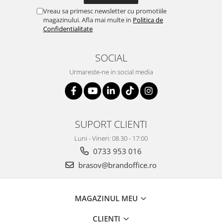
Table magnetice (whiteboard-uri)
Vreau sa primesc newsletter cu promotiile
Electronice si accesorii tech
magazinului. Afla mai multe in
Politica de
Confidentialitate
Gadgeturi mobile
Securitate digitala
SOCIAL
Adaptoare de calatorie
Urmareste-ne in social media
Baterii si acumulatori
Cabluri si conectivitate
Incarcatoare wireless
SUPORT CLIENTI
Incarcatoare cu fir si auto
Ceasuri smart - Smartwatch
Luni - Vineri: 08.30 - 17:00
0733 953 016
Baterii externe - Powerbanks
brasov@brandoffice.ro
Accesorii localizare (FindMy)
Cartuse, tonere, consumabile PC
MAGAZINUL MEU
Standuri PC si suporturi
ergonomice
CLIENTI