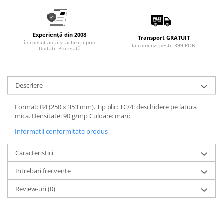
Rollere
Finelinere
Textmarkere
Experiență din 2008
Transport GRATUIT
Markere diverse
în consultanță și achiziții prin
la comenzi peste 399 RON
Unitate Protejată
Carioci si creioane colorate
Rezerve instrumente scris
Tavite documente si suporturi
Descriere
Ascutitori, radiere, agrafe
Format: B4 (250 x 353 mm). Tip plic: TC/4: deschidere pe latura
Foarfece pentru birou
mica. Densitate: 90 g/mp Culoare: maro
Curatenie si igiena
Informatii conformitate produs
Produse Antibacteriene
Caracteristici
Articole pentru baie
Intrebari frecvente
Articole pentru bucatarie
Maturi, mopuri si galeti
Review-uri
(0)
Hartie igienica, prosoape hartie si
dispensere