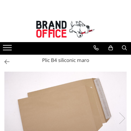
Toate Produsele
Unitate Protejata - PRODUCTIE
Hartie copiator si produse
tipografice
Produse consumabile din hartie
Plic B4 siliconic maro
Detergenti si dezinfectanti
Formulare tipizate
Saci menajeri (Unitate Protejata)
Agende, calendare si organizatoare
Agende personalizabile
Organizatoare business
Birotica si papetarie
Hartie si articole din hartie