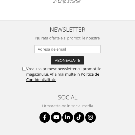
în timp scurt!!!”
Table magnetice (whiteboard-uri)
Electronice si accesorii tech
Gadgeturi mobile
NEWSLETTER
Securitate digitala
Adaptoare de calatorie
Nu rata ofertele si promotiile noastre
Baterii si acumulatori
Cabluri si conectivitate
Incarcatoare wireless
Vreau sa primesc newsletter cu promotiile
magazinului. Afla mai multe in
Politica de
Incarcatoare cu fir si auto
Confidentialitate
Ceasuri smart - Smartwatch
Baterii externe - Powerbanks
SOCIAL
Accesorii localizare (FindMy)
Urmareste-ne in social media
Cartuse, tonere, consumabile PC
Standuri PC si suporturi
ergonomice