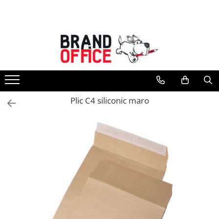
Toate Produsele
Unitate Protejata - PRODUCTIE
Hartie copiator si produse
tipografice
Produse consumabile din hartie
Plic C4 siliconic maro
Detergenti si dezinfectanti
Formulare tipizate
Saci menajeri (Unitate Protejata)
Agende, calendare si organizatoare
Agende personalizabile
Organizatoare business
Birotica si papetarie
Hartie si articole din hartie