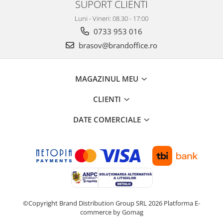
SUPORT CLIENTI
Suporturi si huse telefoane &
tablete
Luni - Vineri: 08.30 - 17:00
Periferice PC si accesorii
0733 953 016
Ergnonomice
brasov@brandoffice.ro
Audio
Boxe portabile
MAGAZINUL MEU
Casti
Tehnica si mobilier pentru birou
CLIENTI
Laminatoare
DATE COMERCIALE
Folii laminare
Accesorii mobilier
Ghilotine și Trimmere
Calculatoare de birou
Distrugatoare documente
Cosuri de gunoi pentru birou
©Copyright Brand Distribution Group SRL 2026
Platforma E-
commerce by Gomag
Scaune, birouri si produse