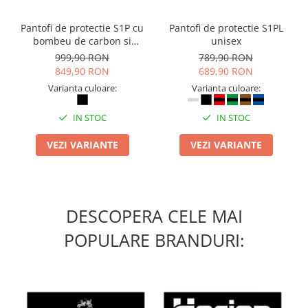
Camasi
Pantaloni
Pantofi de protectie S1P cu
Pantofi de protectie S1PL
Pantaloni cu pieptar
bombeu de carbon si
unisex
inchidere BOAÂ® Fit
Hanorace
999,90 RON
789,90 RON
849,90 RON
689,90 RON
Jachete
Varianta culoare:
Varianta culoare:
Impermeabile
Veste
IN STOC
IN STOC
Reflectorizante
VEZI VARIANTE
VEZI VARIANTE
Incaltaminte
Incaltaminte de lucru si protectie
Incaltaminte de oras si munte
Echipamente medicale
DESCOPERA CELE MAI
Manusi de protectie
POPULARE BRANDURI:
Accesorii pentru protectia capului
Casti de protectie
Antifoane
Ochelari de protectie si viziere