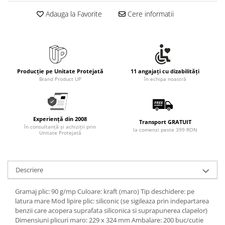
Rollere
Adauga la Favorite
Cere informatii
Finelinere
Textmarkere
Markere diverse
Carioci si creioane colorate
Rezerve instrumente scris
Producție pe Unitate Protejată
11 angajați cu dizabilități
Brand Product UP
în echipa noastră
Tavite documente si suporturi
Ascutitori, radiere, agrafe
Foarfece pentru birou
Experiență din 2008
Transport GRATUIT
în consultanță și achiziții prin
Curatenie si igiena
la comenzi peste 399 RON
Unitate Protejată
Produse Antibacteriene
Articole pentru baie
Descriere
Articole pentru bucatarie
Maturi, mopuri si galeti
Gramaj plic: 90 g/mp Culoare: kraft (maro) Tip deschidere: pe
latura mare Mod lipire plic: siliconic (se sigileaza prin indepartarea
Hartie igienica, prosoape hartie si
benzii care acopera suprafata siliconica si suprapunerea clapelor)
dispensere
Dimensiuni plicuri maro: 229 x 324 mm Ambalare: 200 buc/cutie