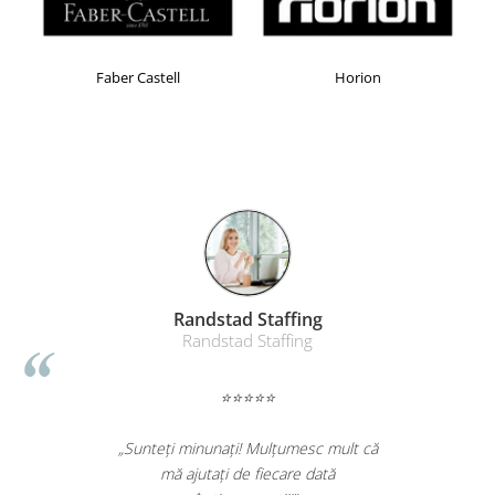
Masti de protectie respiratorie
Sepci, caciuli si esarfe
Pachete promotionale
Faber Castell
Horion
Accesorii pentru protectia muncii
Sosete de lucru
Branturi
Diverse accesorii
Articole de unica folosinta
Copii - tricouri si hanorace
Comunicare si prezentare
Randstad Staffing
Flipchart-uri
Randstad Staffing
Ecrane Interactive
⭐⭐⭐⭐⭐
Sisteme de afisare
Ecrane de proiectie
„Sunteți minunați! Mulțumesc mult că
Accesorii prezentare
mă ajutați de fiecare dată