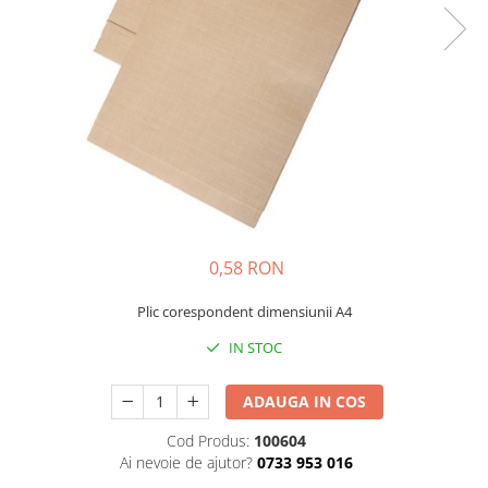
Bibliorafturi, caiete mecanice,
separatoare
Capsatoare, capse si perforatoare
Caiete si blocnotesuri
Dosare, folii protectie si mape
Accesorii diverse pentru birou
Etichetare si ambalare
Arhivare si depozitare
Instrumente de scris
0,58 RON
Pixuri de plastic
Plic corespondent dimensiunii A4
Pixuri metalice
IN STOC
Pixuri cu gel
Stilouri
ADAUGA IN COS
Seturi de scris Premium
Instrumente de scris eco
Cod Produs:
100604
Ai nevoie de ajutor?
0733 953 016
Creioane mecanice si grafit