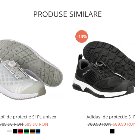
PRODUSE SIMILARE
-13%
ofi de protectie S1PL unisex
Adidasi de protectie S1
789,90 RON
689,90 RON
789,90 RON
689,90 RO