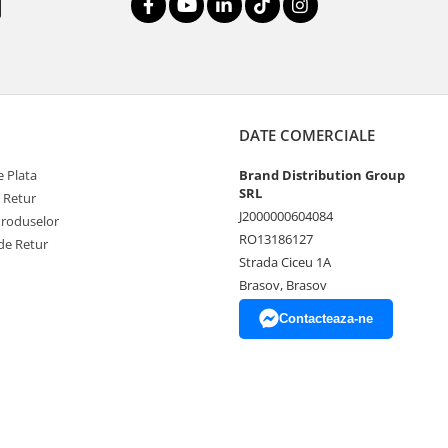
DATE COMERCIALE
 Plata
Brand Distribution Group
SRL
e Retur
J2000000604084
Produselor
RO13186127
de Retur
Strada Ciceu 1A
Brasov, Brasov
Contacteaza-ne