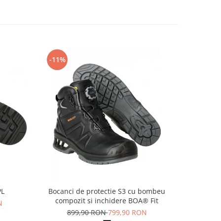
-11%
-14%
PL
Bocanci de protectie S3 cu bombeu
Pa
compozit si inchidere BOA® Fit
N
69
899,90 RON
799,90 RON