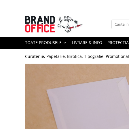
Toate Produsele
Unitate Protejata - PRODUCTIE
Hartie copiator si produse
TOATE PRODUSELE
LIVRARE & INFO
PROTECTIA
tipografice
Produse consumabile din hartie
Curatenie, Papetarie, Birotica, Tipografie, Promotiona
Detergenti si dezinfectanti
Formulare tipizate
Saci menajeri (Unitate Protejata)
Agende, calendare si organizatoare
Agende personalizabile
Organizatoare business
Birotica si papetarie
Hartie si articole din hartie