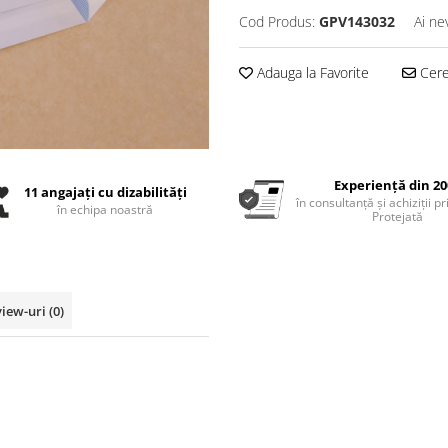
Cod Produs:
GPV143032
Ai ne
Adauga la Favorite
Cere 
Experiență din 20
11 angajați cu dizabilități
în consultanță și achiziții p
în echipa noastră
Protejată
view-uri
(0)