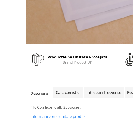
Bibliorafturi, caiete mecanice,
separatoare
Capsatoare, capse si perforatoare
Caiete si blocnotesuri
Dosare, folii protectie si mape
Accesorii diverse pentru birou
Etichetare si ambalare
Producție pe Unitate Protejată
Brand Product UP
Arhivare si depozitare
Instrumente de scris
Pixuri de plastic
Pixuri metalice
Caracteristici
Intrebari frecvente
Re
Descriere
Pixuri cu gel
Stilouri
Plic C5 siliconic alb 25buc/set
Seturi de scris Premium
Informatii conformitate produs
Instrumente de scris eco
Creioane mecanice si grafit