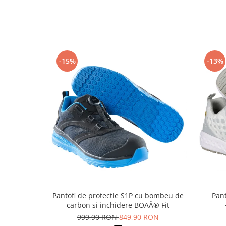
Rollere
Finelinere
Textmarkere
Markere diverse
Carioci si creioane colorate
-15%
-13%
Rezerve instrumente scris
Tavite documente si suporturi
Ascutitori, radiere, agrafe
Foarfece pentru birou
Curatenie si igiena
Produse Antibacteriene
Articole pentru baie
Articole pentru bucatarie
Maturi, mopuri si galeti
Pantofi de protectie S1P cu bombeu de
Pant
Hartie igienica, prosoape hartie si
carbon si inchidere BOAÂ® Fit
dispensere
999,90 RON
849,90 RON