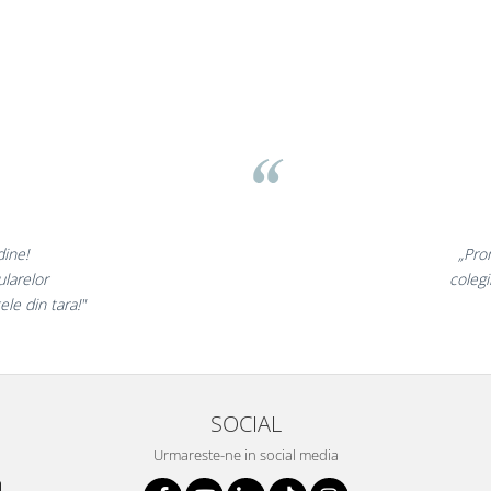
v
inunate,
„Ne buc
incantati,
ne declar
ri!”
s
SOCIAL
Urmareste-ne in social media