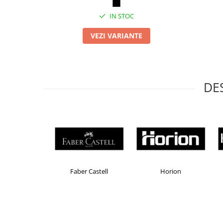
Articole pentru rufe, casa,
geamuri, mobila
IN STOC
Articole pentru birou, suprafete,
VEZI VARIANTE
pardoseli
Intretinere si odorizante masina
Saci de gunoi
DE
Accesorii pentru curatenie
Tipografie si stampile
Formulare tipizate
Caiete si blocnotesuri
personalizate
Stampile, tusiere si tus
Protectia muncii si Imbracaminte
Brand Product UP
Colorissimo
EKO
Imbracaminte
Tricouri
Bluze & Pulovere