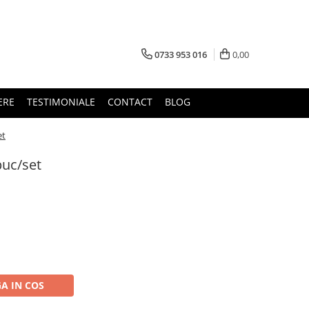
0733 953 016
0,00
ERE
TESTIMONIALE
CONTACT
BLOG
et
buc/set
A IN COS