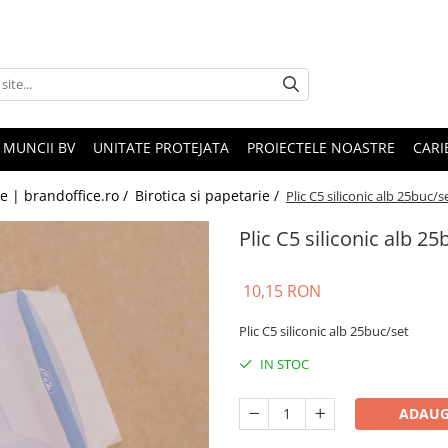
 MUNCII BV
UNITATE PROTEJATA
PROIECTELE NOASTRE
CARI
le | brandoffice.ro /
Birotica si papetarie /
Plic C5 siliconic alb 25buc/s
Plic C5 siliconic alb 25
10,15 RON
Plic C5 siliconic alb 25buc/set
IN STOC
ADAUG