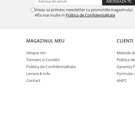
Masti de protectie respiratorie
Vreau sa primesc newsletter cu promotiile magazinului.
Sepci, caciuli si esarfe
Afla mai multe in
Politica de Confidentialitate
Pachete promotionale
Accesorii pentru protectia muncii
Sosete de lucru
MAGAZINUL MEU
CLIENTI
Branturi
Despre noi
Metode de
Diverse accesorii
Termeni si Conditii
Politica d
Articole de unica folosinta
Politica de Confidentialitate
Garantia 
Copii - tricouri si hanorace
Livrare & Info
Formular 
Contact
ANPC
Comunicare si prezentare
Flipchart-uri
Ecrane Interactive
Sisteme de afisare
Ecrane de proiectie
Accesorii prezentare