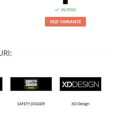
IN STOC
VEZI VARIANTE
RI:
Horion
Kensington
Leitz