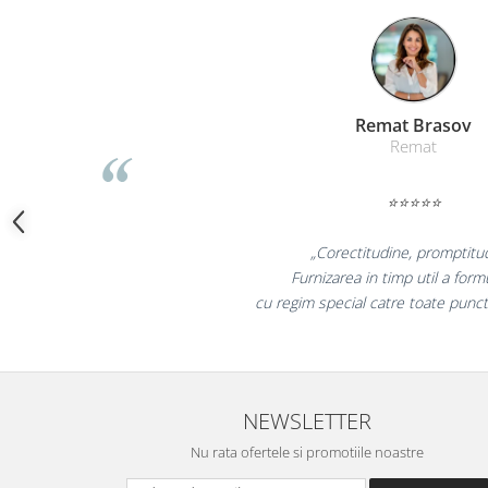
Camasi
Pantaloni
Pantaloni cu pieptar
Hanorace
Jachete
Liamed Braso
Liamed
Impermeabile
Veste
⭐⭐⭐⭐⭐
Reflectorizante
Incaltaminte
„Promotionalele sunt m
Incaltaminte de lucru si protectie
colegii mei au fost foarte 
Incaltaminte de oras si munte
la fel si clientii nost
Echipamente medicale
Manusi de protectie
Accesorii pentru protectia capului
NEWSLETTER
Casti de protectie
Antifoane
Nu rata ofertele si promotiile noastre
Ochelari de protectie si viziere