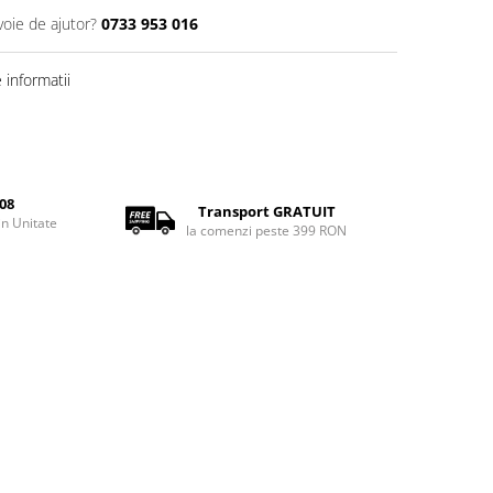
voie de ajutor?
0733 953 016
informatii
08
Transport GRATUIT
rin Unitate
la comenzi peste 399 RON