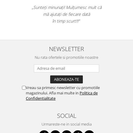
Table magnetice (whiteboard-uri)
„Sunteți minunați! Mulțumesc mult că
Electronice si accesorii tech
mă ajutați de fiecare dată
Gadgeturi mobile
în timp scurt!!!”
Securitate digitala
Adaptoare de calatorie
Baterii si acumulatori
NEWSLETTER
Cabluri si conectivitate
Nu rata ofertele si promotiile noastre
Incarcatoare wireless
Incarcatoare cu fir si auto
Ceasuri smart - Smartwatch
Vreau sa primesc newsletter cu promotiile
Baterii externe - Powerbanks
magazinului. Afla mai multe in
Politica de
Confidentialitate
Accesorii localizare (FindMy)
Cartuse, tonere, consumabile PC
SOCIAL
Standuri PC si suporturi
Urmareste-ne in social media
ergonomice