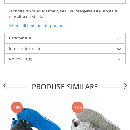
Articole pentru rufe, casa,
geamuri, mobila
Fabricata din cauciuc sintetic, fara PVC. Stergerea este usoara si
este ultra-rezistenta.
Articole pentru birou, suprafete,
pardoseli
Informatii conformitate produs
Intretinere si odorizante masina
Caracteristici
Saci de gunoi
Intrebari frecvente
Accesorii pentru curatenie
Review-uri
(0)
Tipografie si stampile
Formulare tipizate
Caiete si blocnotesuri
personalizate
PRODUSE SIMILARE
Stampile, tusiere si tus
Protectia muncii si Imbracaminte
Imbracaminte
-15%
-13%
Tricouri
Bluze & Pulovere