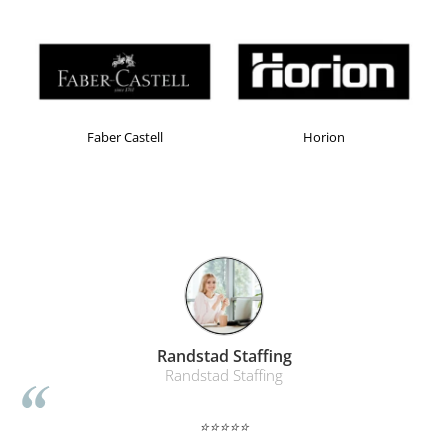
Masti de protectie respiratorie
Sepci, caciuli si esarfe
Pachete promotionale
Accesorii pentru protectia muncii
Sosete de lucru
Faber Castell
Horion
Branturi
Diverse accesorii
Articole de unica folosinta
Copii - tricouri si hanorace
Comunicare si prezentare
Flipchart-uri
Ecrane Interactive
Randstad Staffing
Sisteme de afisare
Randstad Staffing
Ecrane de proiectie
Accesorii prezentare
⭐⭐⭐⭐⭐