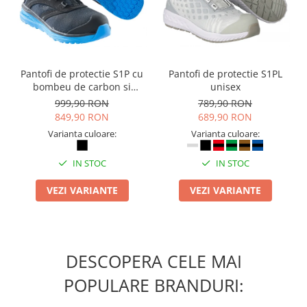
Camasi
Pantaloni
Pantaloni cu pieptar
Hanorace
Pantofi de protectie S1P cu
Pantofi de protectie S1PL
Jachete
bombeu de carbon si
unisex
Impermeabile
inchidere BOAÂ® Fit
999,90 RON
789,90 RON
Veste
849,90 RON
689,90 RON
Reflectorizante
Varianta culoare:
Varianta culoare:
Incaltaminte
IN STOC
IN STOC
Incaltaminte de lucru si protectie
Incaltaminte de oras si munte
VEZI VARIANTE
VEZI VARIANTE
Echipamente medicale
Manusi de protectie
Accesorii pentru protectia capului
DESCOPERA CELE MAI
Casti de protectie
POPULARE BRANDURI:
Antifoane
Ochelari de protectie si viziere