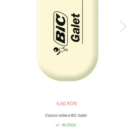
Bibliorafturi, caiete mecanice,
separatoare
Capsatoare, capse si perforatoare
Caiete si blocnotesuri
Dosare, folii protectie si mape
Accesorii diverse pentru birou
Etichetare si ambalare
Arhivare si depozitare
Instrumente de scris
Pixuri de plastic
Pixuri metalice
Pixuri cu gel
6,60 RON
Stilouri
Seturi de scris Premium
Clasica radiera BIC Galet
Instrumente de scris eco
IN STOC
Creioane mecanice si grafit