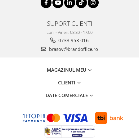
Suporturi si huse telefoane &
tablete
Periferice PC si accesorii
SUPORT CLIENTI
Ergnonomice
Luni - Vineri: 08.30 - 17:00
Audio
0733 953 016
Boxe portabile
brasov@brandoffice.ro
Casti
Tehnica si mobilier pentru birou
Laminatoare
MAGAZINUL MEU
Folii laminare
CLIENTI
Accesorii mobilier
DATE COMERCIALE
Ghilotine și Trimmere
Calculatoare de birou
Distrugatoare documente
Cosuri de gunoi pentru birou
Scaune, birouri si produse