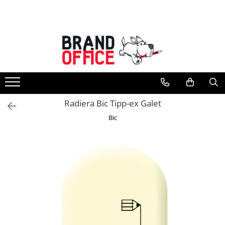
Toate Produsele
Unitate Protejata - PRODUCTIE
Hartie copiator si produse
tipografice
Produse consumabile din hartie
Radiera Bic Tipp-ex Galet
Detergenti si dezinfectanti
Bic
Formulare tipizate
Saci menajeri (Unitate Protejata)
Agende, calendare si organizatoare
Agende personalizabile
Organizatoare business
Birotica si papetarie
Hartie si articole din hartie