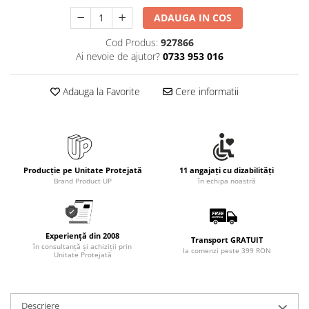
Rollere
ADAUGA IN COS
Finelinere
Textmarkere
Cod Produs:
927866
Ai nevoie de ajutor?
0733 953 016
Markere diverse
Carioci si creioane colorate
Adauga la Favorite
Cere informatii
Rezerve instrumente scris
Tavite documente si suporturi
Ascutitori, radiere, agrafe
Foarfece pentru birou
Producție pe Unitate Protejată
11 angajați cu dizabilități
Curatenie si igiena
Brand Product UP
în echipa noastră
Produse Antibacteriene
Articole pentru baie
Experiență din 2008
Articole pentru bucatarie
Transport GRATUIT
în consultanță și achiziții prin
la comenzi peste 399 RON
Unitate Protejată
Maturi, mopuri si galeti
Hartie igienica, prosoape hartie si
dispensere
Descriere