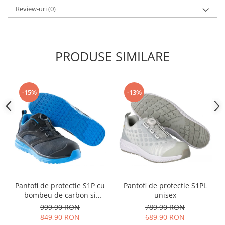
Review-uri
(0)
PRODUSE SIMILARE
-15%
-13%
Pantofi de protectie S1P cu
Pantofi de protectie S1PL
bombeu de carbon si
unisex
inchidere BOAÂ® Fit
999,90 RON
789,90 RON
849,90 RON
689,90 RON