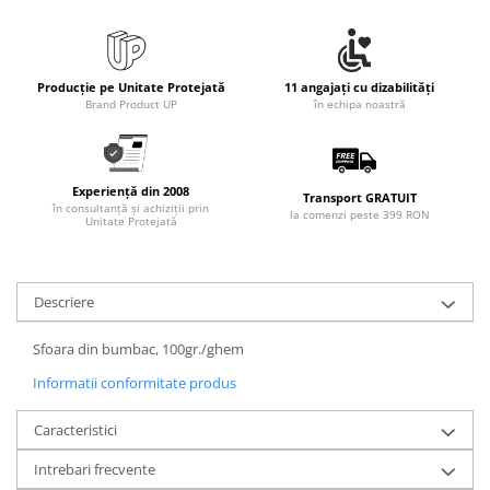
Producție pe Unitate Protejată
11 angajați cu dizabilități
Brand Product UP
în echipa noastră
Experiență din 2008
Transport GRATUIT
în consultanță și achiziții prin
la comenzi peste 399 RON
Unitate Protejată
Descriere
Sfoara din bumbac, 100gr./ghem
Informatii conformitate produs
Caracteristici
Intrebari frecvente