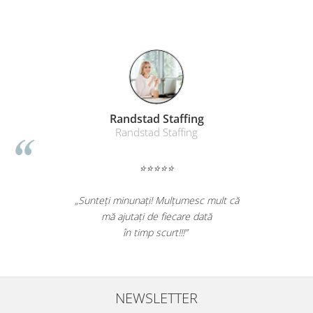
Randstad Staffing
Randstad Staffing
⭐⭐⭐⭐⭐
„Sunteți minunați! Mulțumesc mult că
mă ajutați de fiecare dată
în timp scurt!!!”
NEWSLETTER