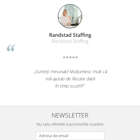
Table magnetice (whiteboard-uri)
Electronice si accesorii tech
Gadgeturi mobile
Securitate digitala
Randstad Staffing
Adaptoare de calatorie
Randstad Staffing
Baterii si acumulatori
⭐⭐⭐⭐⭐
Cabluri si conectivitate
Incarcatoare wireless
„Sunteți minunați! Mulțumesc mult că
Incarcatoare cu fir si auto
mă ajutați de fiecare dată
în timp scurt!!!”
Ceasuri smart - Smartwatch
Baterii externe - Powerbanks
Accesorii localizare (FindMy)
NEWSLETTER
Cartuse, tonere, consumabile PC
Nu rata ofertele si promotiile noastre
Standuri PC si suporturi
ergonomice