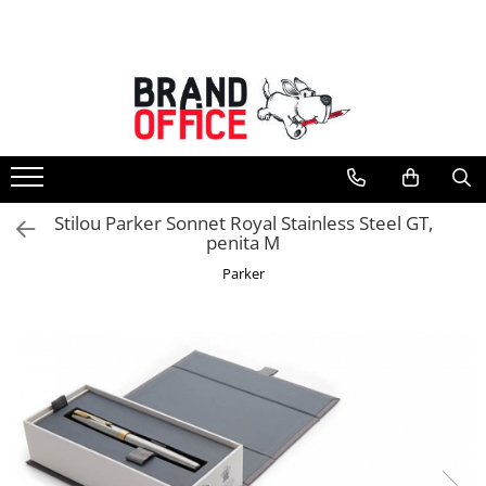
Toate Produsele
Unitate Protejata - PRODUCTIE
Hartie copiator si produse
tipografice
Produse consumabile din hartie
Stilou Parker Sonnet Royal Stainless Steel GT,
Detergenti si dezinfectanti
penita M
Formulare tipizate
Parker
Saci menajeri (Unitate Protejata)
Agende, calendare si organizatoare
Agende personalizabile
Organizatoare business
Birotica si papetarie
Hartie si articole din hartie