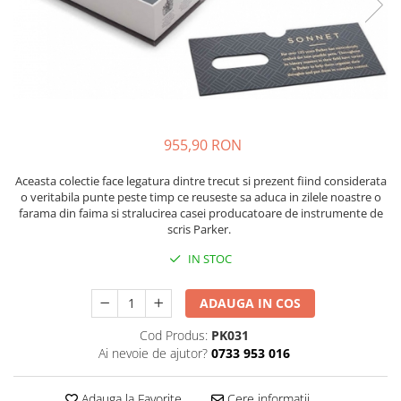
Bibliorafturi, caiete mecanice,
separatoare
Capsatoare, capse si perforatoare
Caiete si blocnotesuri
Dosare, folii protectie si mape
Accesorii diverse pentru birou
955,90 RON
Etichetare si ambalare
Aceasta colectie face legatura dintre trecut si prezent fiind considerata
Arhivare si depozitare
o veritabila punte peste timp ce reuseste sa aduca in zilele noastre o
farama din faima si stralucirea casei producatoare de instrumente de
Instrumente de scris
scris Parker.
Pixuri de plastic
IN STOC
Pixuri metalice
Pixuri cu gel
ADAUGA IN COS
Stilouri
Cod Produs:
PK031
Seturi de scris Premium
Ai nevoie de ajutor?
0733 953 016
Instrumente de scris eco
Creioane mecanice si grafit
Adauga la Favorite
Cere informatii