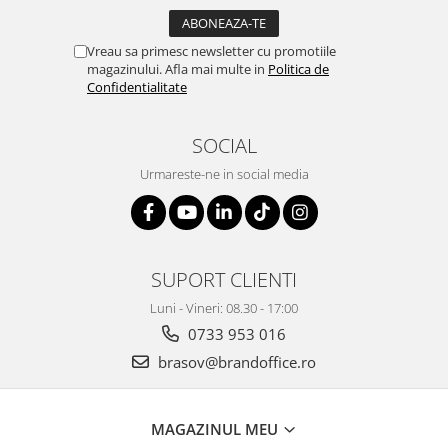
Suporturi si huse telefoane &
tablete
Vreau sa primesc newsletter cu promotiile
Periferice PC si accesorii
magazinului. Afla mai multe in
Politica de
Ergnonomice
Confidentialitate
Audio
Boxe portabile
SOCIAL
Casti
Urmareste-ne in social media
Tehnica si mobilier pentru birou
Laminatoare
Folii laminare
SUPORT CLIENTI
Accesorii mobilier
Luni - Vineri: 08.30 - 17:00
Ghilotine și Trimmere
0733 953 016
Calculatoare de birou
brasov@brandoffice.ro
Distrugatoare documente
Cosuri de gunoi pentru birou
MAGAZINUL MEU
Scaune, birouri si produse