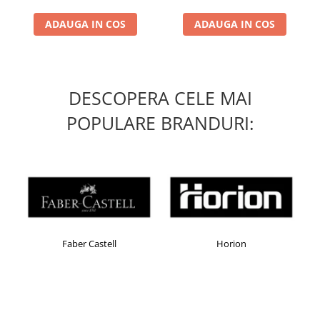
Masti de protectie respiratorie
ADAUGA IN COS
ADAUGA IN COS
Sepci, caciuli si esarfe
Pachete promotionale
Accesorii pentru protectia muncii
DESCOPERA CELE MAI
Sosete de lucru
Branturi
POPULARE BRANDURI:
Diverse accesorii
Articole de unica folosinta
Copii - tricouri si hanorace
Comunicare si prezentare
Flipchart-uri
Ecrane Interactive
Faber Castell
Horion
Sisteme de afisare
Ecrane de proiectie
Accesorii prezentare