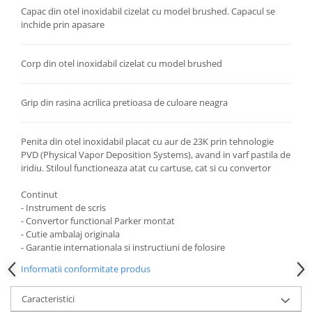
Articole pentru rufe, casa,
Capac din otel inoxidabil cizelat cu model brushed. Capacul se
geamuri, mobila
inchide prin apasare
Articole pentru birou, suprafete,
pardoseli
Corp din otel inoxidabil cizelat cu model brushed
Intretinere si odorizante masina
Saci de gunoi
Grip din rasina acrilica pretioasa de culoare neagra
Accesorii pentru curatenie
Penita din otel inoxidabil placat cu aur de 23K prin tehnologie
Tipografie si stampile
PVD (Physical Vapor Deposition Systems), avand in varf pastila de
Formulare tipizate
iridiu. Stiloul functioneaza atat cu cartuse, cat si cu convertor
Caiete si blocnotesuri
Continut
personalizate
- Instrument de scris
Stampile, tusiere si tus
- Convertor functional Parker montat
- Cutie ambalaj originala
Protectia muncii si Imbracaminte
- Garantie internationala si instructiuni de folosire
Imbracaminte
Informatii conformitate produs
Tricouri
Bluze & Pulovere
Caracteristici