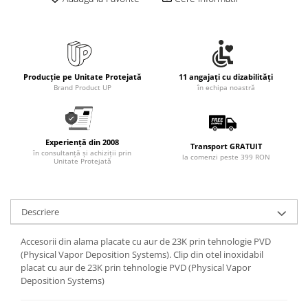
Rollere
Finelinere
Textmarkere
Markere diverse
Carioci si creioane colorate
Producție pe Unitate Protejată
11 angajați cu dizabilități
Brand Product UP
în echipa noastră
Rezerve instrumente scris
Tavite documente si suporturi
Ascutitori, radiere, agrafe
Experiență din 2008
Transport GRATUIT
în consultanță și achiziții prin
Foarfece pentru birou
la comenzi peste 399 RON
Unitate Protejată
Curatenie si igiena
Produse Antibacteriene
Descriere
Articole pentru baie
Articole pentru bucatarie
Accesorii din alama placate cu aur de 23K prin tehnologie PVD
(Physical Vapor Deposition Systems). Clip din otel inoxidabil
Maturi, mopuri si galeti
placat cu aur de 23K prin tehnologie PVD (Physical Vapor
Hartie igienica, prosoape hartie si
Deposition Systems)
dispensere