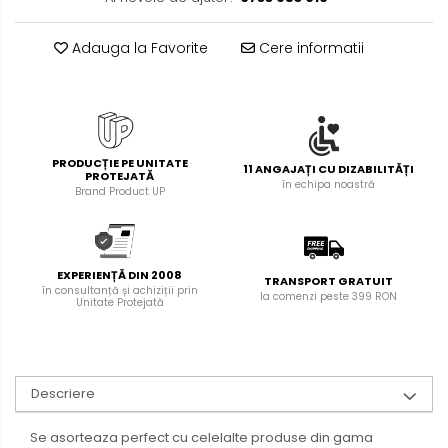
Foarfece pentru birou
Diverse accesorii
Adauga la Favorite
Cere informatii
Articole de unica folosinta
Copii - tricouri si hanorace
PRODUCȚIE PE UNITATE
11 ANGAJAȚI CU DIZABILITĂȚI
PROTEJATĂ
în echipa noastră
Brand Product UP
EXPERIENȚĂ DIN 2008
TRANSPORT GRATUIT
în consultanță și achiziții prin
la comenzi peste 399 RON
Unitate Protejată
Descriere
Se asorteaza perfect cu celelalte produse din gama