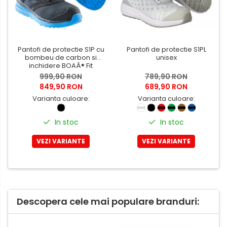
Pantofi de protectie S1P cu
Pantofi de protectie S1PL
bombeu de carbon si
unisex
inchidere BOAÂ® Fit
999,90 RON
789,90 RON
849,90 RON
689,90 RON
Varianta culoare:
Varianta culoare:
In stoc
In stoc
VEZI VARIANTE
VEZI VARIANTE
Descopera cele mai populare branduri: