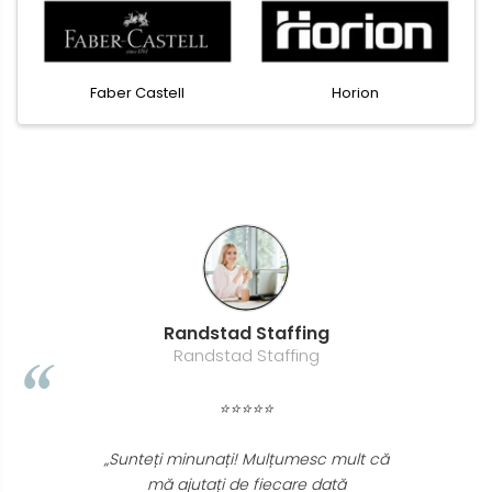
Faber Castell
Horion
Randstad Staffing
Randstad Staffing
⭐⭐⭐⭐⭐
„Sunteți minunați! Mulțumesc mult că
mă ajutați de fiecare dată