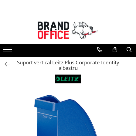
Toate Produsele
Unitate Protejata - PRODUCTIE
Hartie copiator si produse
tipografice
Produse consumabile din hartie
Suport vertical Leitz Plus Corporate Identity
Detergenti si dezinfectanti
albastru
Formulare tipizate
Saci menajeri (Unitate Protejata)
Agende, calendare si organizatoare
Agende personalizabile
Organizatoare business
Birotica si papetarie
Hartie si articole din hartie