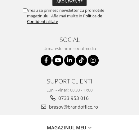
ergonomice
Vreau sa primesc newsletter cu promotiile
Masini de legat, indosariat si
magazinului. Afla mai multe in
Politica de
accesorii
Confidentialitate
Protocol si HORECA
Apa si bauturi racoritoare
SOCIAL
Cafea, ceai, zahar, lapte
Urmareste-ne in social media
Casa si bucatarie
Cani si pahare
Bucatarie si servire
SUPORT CLIENTI
Textile si confort pentru casa
Luni - Vineri: 08.30 - 17:00
Decor si interior
0733 953 016
Seturi si accesorii pentru vin
brasov@brandoffice.ro
Rucsacuri si articole de calatorie
Rucsacuri
MAGAZINUL MEU
Trollere, genti si accesorii de voiaj
Genti de umar si borsete