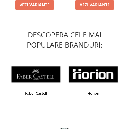
Table magnetice (whiteboard-uri)
VEZI VARIANTE
VEZI VARIANTE
Electronice si accesorii tech
Gadgeturi mobile
Securitate digitala
DESCOPERA CELE MAI
Adaptoare de calatorie
POPULARE BRANDURI:
Baterii si acumulatori
Cabluri si conectivitate
Incarcatoare wireless
Incarcatoare cu fir si auto
Ceasuri smart - Smartwatch
Baterii externe - Powerbanks
Faber Castell
Horion
Accesorii localizare (FindMy)
Cartuse, tonere, consumabile PC
Standuri PC si suporturi
ergonomice