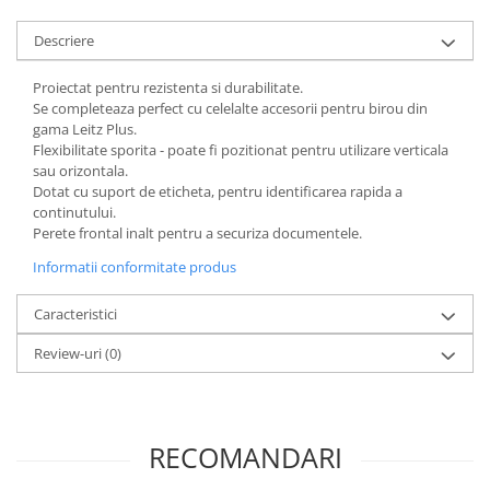
Articole pentru rufe, casa,
geamuri, mobila
Descriere
Articole pentru birou, suprafete,
Proiectat pentru rezistenta si durabilitate.
pardoseli
Se completeaza perfect cu celelalte accesorii pentru birou din
Intretinere si odorizante masina
gama Leitz Plus.
Flexibilitate sporita - poate fi pozitionat pentru utilizare verticala
Saci de gunoi
sau orizontala.
Accesorii pentru curatenie
Dotat cu suport de eticheta, pentru identificarea rapida a
continutului.
Tipografie si stampile
Perete frontal inalt pentru a securiza documentele.
Formulare tipizate
Informatii conformitate produs
Caiete si blocnotesuri
personalizate
Caracteristici
Stampile, tusiere si tus
Review-uri
(0)
Protectia muncii si Imbracaminte
Imbracaminte
Tricouri
RECOMANDARI
Bluze & Pulovere