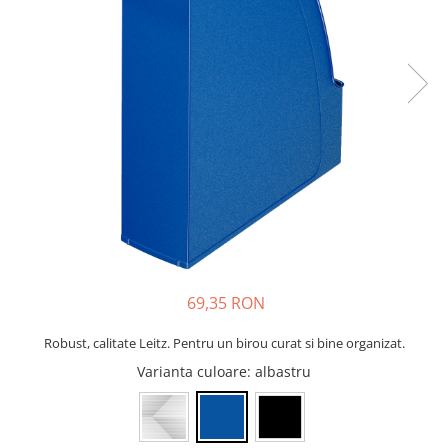
Bibliorafturi, caiete mecanice,
separatoare
Capsatoare, capse si perforatoare
Caiete si blocnotesuri
Dosare, folii protectie si mape
Accesorii diverse pentru birou
Etichetare si ambalare
Arhivare si depozitare
Instrumente de scris
Pixuri de plastic
Pixuri metalice
69,35 RON
Pixuri cu gel
Robust, calitate Leitz. Pentru un birou curat si bine organizat.
Stilouri
Varianta culoare
: albastru
Seturi de scris Premium
Instrumente de scris eco
Creioane mecanice si grafit