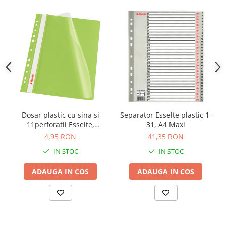
Camasi
Pantaloni
Pantaloni cu pieptar
Hanorace
Jachete
Impermeabile
Veste
Reflectorizante
Incaltaminte
Dosar plastic cu sina si
Separator Esselte plastic 1-
Incaltaminte de lucru si protectie
11perforatii Esselte,
31, A4 Maxi
10buc/set, verde
Incaltaminte de oras si munte
4,95 RON
41,35 RON
Echipamente medicale
IN STOC
IN STOC
Manusi de protectie
ADAUGA IN COS
ADAUGA IN COS
Accesorii pentru protectia capului
Casti de protectie
Antifoane
Ochelari de protectie si viziere