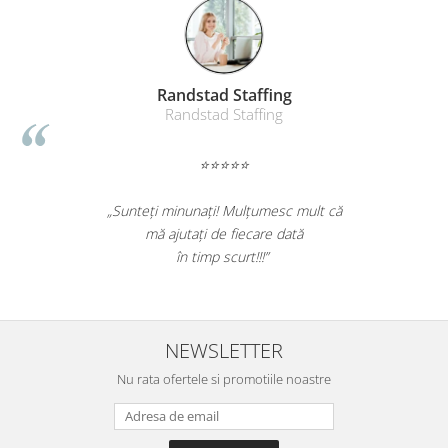
Suporturi si huse telefoane &
tablete
Periferice PC si accesorii
Ergnonomice
Randstad Staffing
Audio
Randstad Staffing
Boxe portabile
⭐⭐⭐⭐⭐
Casti
Tehnica si mobilier pentru birou
„Sunteți minunați! Mulțumesc mult că
Laminatoare
mă ajutați de fiecare dată
Folii laminare
în timp scurt!!!”
Accesorii mobilier
Ghilotine și Trimmere
Calculatoare de birou
NEWSLETTER
Distrugatoare documente
Nu rata ofertele si promotiile noastre
Cosuri de gunoi pentru birou
Scaune, birouri si produse