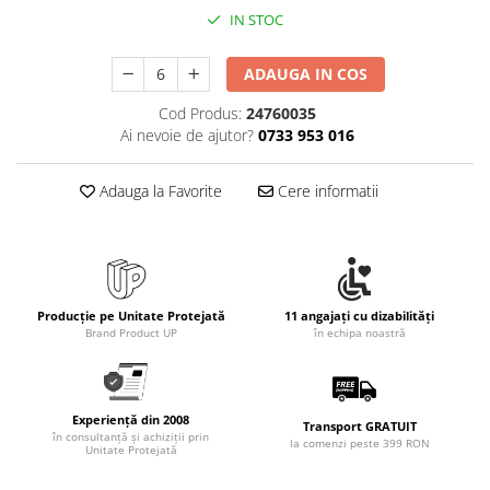
Rollere
IN STOC
Finelinere
Textmarkere
ADAUGA IN COS
Markere diverse
Cod Produs:
24760035
Carioci si creioane colorate
Ai nevoie de ajutor?
0733 953 016
Rezerve instrumente scris
Tavite documente si suporturi
Adauga la Favorite
Cere informatii
Ascutitori, radiere, agrafe
Foarfece pentru birou
Curatenie si igiena
Produse Antibacteriene
Producție pe Unitate Protejată
11 angajați cu dizabilități
Brand Product UP
în echipa noastră
Articole pentru baie
Articole pentru bucatarie
Maturi, mopuri si galeti
Experiență din 2008
Transport GRATUIT
în consultanță și achiziții prin
Hartie igienica, prosoape hartie si
la comenzi peste 399 RON
Unitate Protejată
dispensere