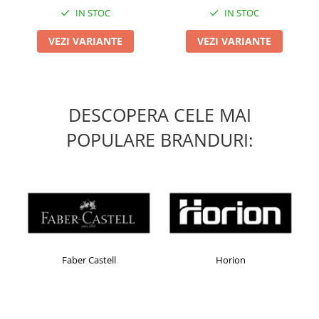
IN STOC
IN STOC
VEZI VARIANTE
VEZI VARIANTE
DESCOPERA CELE MAI
POPULARE BRANDURI:
tell
Horion
Kensington