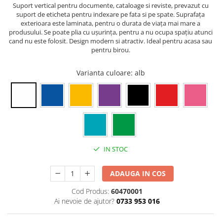
Suport vertical pentru documente, cataloage si reviste, prevazut cu
suport de eticheta pentru indexare pe fata si pe spate. Suprafaţa
exterioara este laminata, pentru o durata de viaţa mai mare a
produsului. Se poate plia cu uşurinţa, pentru a nu ocupa spaţiu atunci
cand nu este folosit. Design modern si atractiv. Ideal pentru acasa sau
pentru birou.
Varianta culoare
: alb
IN STOC
ADAUGA IN COS
Cod Produs:
60470001
Ai nevoie de ajutor?
0733 953 016