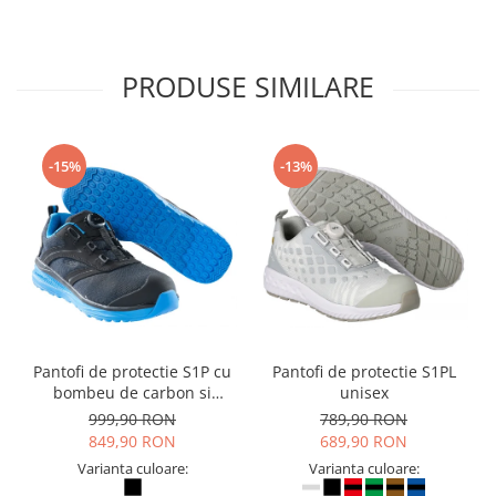
PRODUSE SIMILARE
-15%
-13%
Pantofi de protectie S1P cu
Pantofi de protectie S1PL
bombeu de carbon si
unisex
inchidere BOAÂ® Fit
999,90 RON
789,90 RON
849,90 RON
689,90 RON
Varianta culoare:
Varianta culoare: