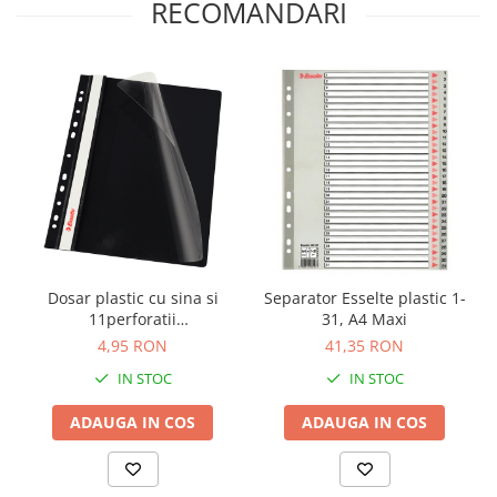
RECOMANDARI
Dosar plastic cu sina si
Separator Esselte plastic 1-
11perforatii
31, A4 Maxi
Esselte,10buc/set, negru
4,95 RON
41,35 RON
IN STOC
IN STOC
ADAUGA IN COS
ADAUGA IN COS