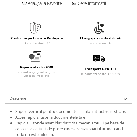
Adauga la Favorite
Cere informatii
Producție pe Unitate Protejată
11 angajați cu dizabilități
Brand Product UP
în echipa noastră
Experiență din 2008
Transport GRATUIT
în consultanță și achiziții prin
la comenzi peste 399 RON
Unitate Protejată
Descriere
Suport vertical pentru documente in culori atractive si stilate.
Acces rapid si usor la documentele tale.
Rapid si usor de asamblat datorita mecanismului pe baza de
capsa si a actiunii de pliere care salveaza spatiul atunci cand
cutia nu este folosita.