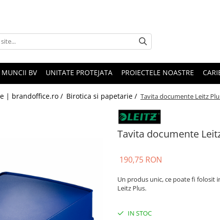
 MUNCII BV
UNITATE PROTEJATA
PROIECTELE NOASTRE
CARI
le | brandoffice.ro /
Birotica si papetarie /
Tavita documente Leitz Plus
Tavita documente Leitz
190,75 RON
Un produs unic, ce poate fi folosit 
Leitz Plus.
IN STOC