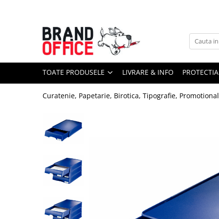
Toate Produsele
Unitate Protejata - PRODUCTIE
Hartie copiator si produse
TOATE PRODUSELE
LIVRARE & INFO
PROTECTIA
tipografice
Produse consumabile din hartie
Curatenie, Papetarie, Birotica, Tipografie, Promotiona
Detergenti si dezinfectanti
Formulare tipizate
Saci menajeri (Unitate Protejata)
Agende, calendare si organizatoare
Agende personalizabile
Organizatoare business
Birotica si papetarie
Hartie si articole din hartie