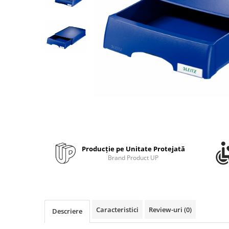
Bibliorafturi, caiete mecanice,
separatoare
Capsatoare, capse si perforatoare
Caiete si blocnotesuri
Dosare, folii protectie si mape
Accesorii diverse pentru birou
Etichetare si ambalare
Arhivare si depozitare
Instrumente de scris
Pixuri de plastic
Producție pe Unitate Protejată
Pixuri metalice
Brand Product UP
Pixuri cu gel
Stilouri
Seturi de scris Premium
Instrumente de scris eco
Caracteristici
Review-uri
(0)
Descriere
Creioane mecanice si grafit