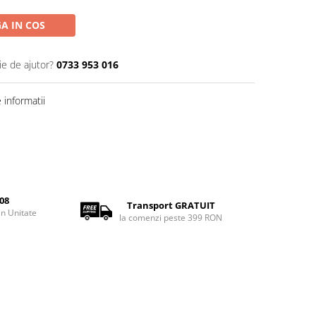
A IN COS
ie de ajutor?
0733 953 016
informatii
08
Transport GRATUIT
rin Unitate
la comenzi peste 399 RON