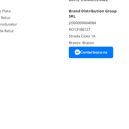
 Plata
Brand Distribution Group
SRL
e Retur
J2000000604084
Produselor
RO13186127
de Retur
Strada Ciceu 1A
Brasov, Brasov
Contacteaza-ne