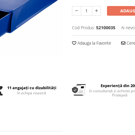
ADAUG
Cod Produs:
52100035
Ai nevo
Adauga la Favorite
Cere 
Experiență din 20
11 angajați cu dizabilități
în consultanță și achiziții p
în echipa noastră
Protejată