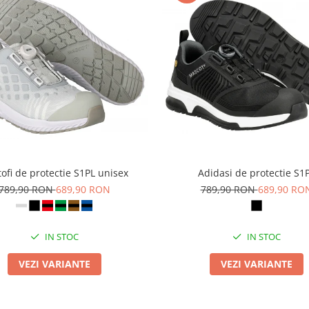
ofi de protectie S1PL unisex
Adidasi de protectie S1
789,90 RON
689,90 RON
789,90 RON
689,90 RO
IN STOC
IN STOC
VEZI VARIANTE
VEZI VARIANTE