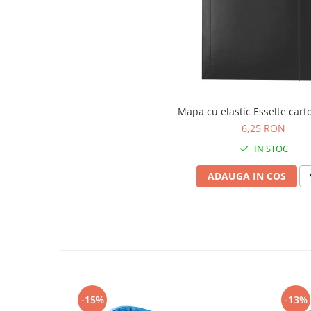
Articole pentru rufe, casa,
geamuri, mobila
Articole pentru birou, suprafete,
pardoseli
Intretinere si odorizante masina
Saci de gunoi
Mapa cu elastic Esselte car
Accesorii pentru curatenie
6,25 RON
Tipografie si stampile
IN STOC
Formulare tipizate
ADAUGA IN COS
Caiete si blocnotesuri
personalizate
Stampile, tusiere si tus
Protectia muncii si Imbracaminte
Imbracaminte
Tricouri
Bluze & Pulovere
-15%
-13%