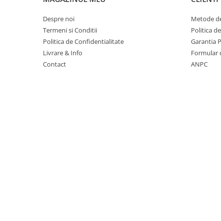
Suporturi si huse telefoane &
tablete
Despre noi
Metode de
Periferice PC si accesorii
Termeni si Conditii
Politica d
Ergnonomice
Politica de Confidentialitate
Garantia 
Livrare & Info
Formular 
Audio
Contact
ANPC
Boxe portabile
Casti
Tehnica si mobilier pentru birou
Laminatoare
Folii laminare
Accesorii mobilier
Ghilotine și Trimmere
Calculatoare de birou
Distrugatoare documente
Cosuri de gunoi pentru birou
Scaune, birouri si produse