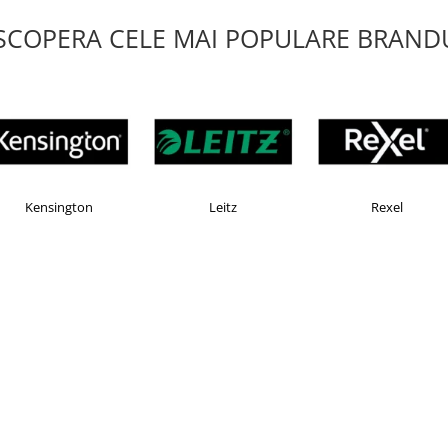
SCOPERA CELE MAI POPULARE BRANDU
Faber Castell
Horion
Kensin
Liamed Brasov
Liamed