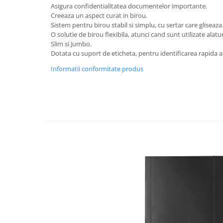
Rollere
Asigura confidentialitatea documentelor importante.
Creeaza un aspect curat in birou.
Finelinere
Sistem pentru birou stabil si simplu, cu sertar care glisea
Textmarkere
O solutie de birou flexibila, atunci cand sunt utilizate alatu
Markere diverse
Slim si Jumbo.
Dotata cu suport de eticheta, pentru identificarea rapida
Carioci si creioane colorate
Rezerve instrumente scris
Informatii conformitate produs
Tavite documente si suporturi
Ascutitori, radiere, agrafe
Foarfece pentru birou
Curatenie si igiena
Produse Antibacteriene
Articole pentru baie
Articole pentru bucatarie
Maturi, mopuri si galeti
Hartie igienica, prosoape hartie si
dispensere