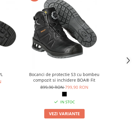
PL
Bocanci de protectie S3 cu bombeu
Pa
compozit si inchidere BOA® Fit
N
69
899,90 RON
799,90 RON
IN STOC
VEZI VARIANTE