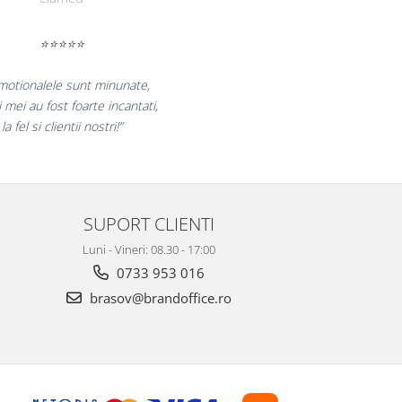
⭐⭐⭐⭐⭐
„Ne bucuram pentru reluarea colaborarii si
ne declaram multumiti pentru produsele plasate
si finalizate cu succes la timp."
SUPORT CLIENTI
Luni - Vineri: 08.30 - 17:00
0733 953 016
brasov@brandoffice.ro