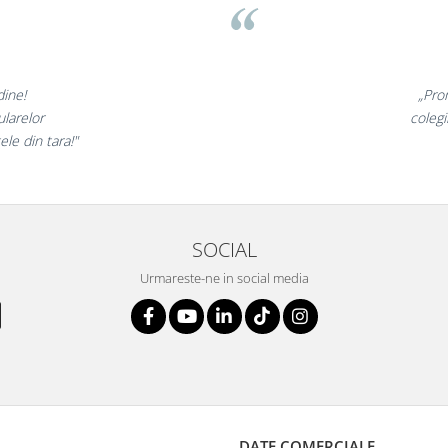
⭐⭐⭐⭐⭐
„Promotionalele sunt minunate,
colegii mei au fost foarte incantati,
la fel si clientii nostri!”
SOCIAL
Urmareste-ne in social media
DATE COMERCIALE