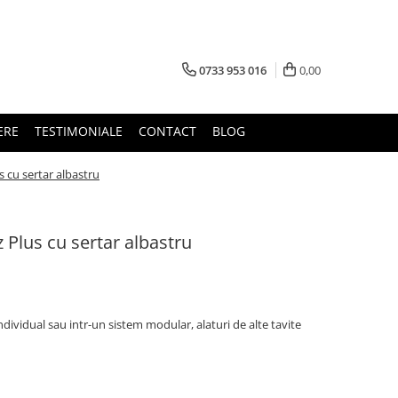
0733 953 016
0,00
ERE
TESTIMONIALE
CONTACT
BLOG
 cu sertar albastru
 Plus cu sertar albastru
individual sau intr-un sistem modular, alaturi de alte tavite