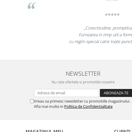
Table magnetice (whiteboard-uri)
Electronice si accesorii tech
⭐⭐⭐
Gadgeturi mobile
Securitate digitala
, promptitudine!
 util a formularelor
Adaptoare de calatorie
toate punctele din tara!"
Baterii si acumulatori
Cabluri si conectivitate
Incarcatoare wireless
NEWSLETTER
Incarcatoare cu fir si auto
Nu rata ofertele si promotiile noastre
Ceasuri smart - Smartwatch
Baterii externe - Powerbanks
Accesorii localizare (FindMy)
Vreau sa primesc newsletter cu promotiile magazinului.
Afla mai multe in
Politica de Confidentialitate
Cartuse, tonere, consumabile PC
Standuri PC si suporturi
ergonomice
MAGAZINUL MEU
CLIENTI