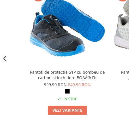
Camasi
Pantaloni
Pantaloni cu pieptar
Hanorace
Jachete
Impermeabile
Veste
Reflectorizante
Incaltaminte
Incaltaminte de lucru si protectie
Pantofi de protectie S1P cu bombeu de
Pant
Incaltaminte de oras si munte
carbon si inchidere BOAÂ® Fit
999,90 RON
849,90 RON
Echipamente medicale
Manusi de protectie
IN STOC
Accesorii pentru protectia capului
VEZI VARIANTE
Casti de protectie
Antifoane
Ochelari de protectie si viziere