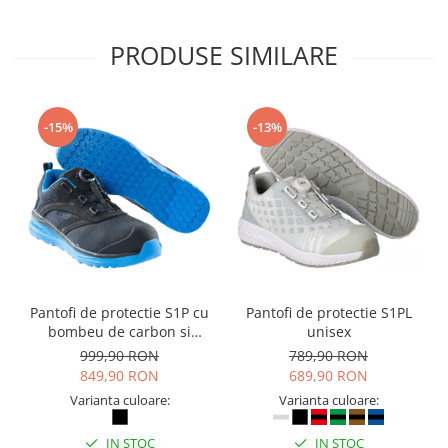
PRODUSE SIMILARE
-15%
-13%
Pantofi de protectie S1P cu
Pantofi de protectie S1PL
bombeu de carbon si
unisex
inchidere BOAÂ® Fit
999,90 RON
789,90 RON
849,90 RON
689,90 RON
Varianta culoare:
Varianta culoare:
IN STOC
IN STOC