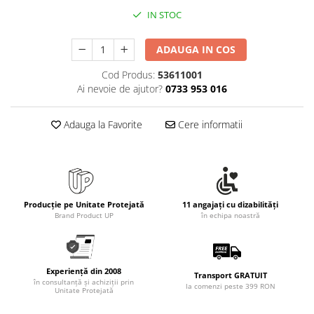
IN STOC
ADAUGA IN COS
Cod Produs:
53611001
Ai nevoie de ajutor?
0733 953 016
Adauga la Favorite
Cere informatii
Producție pe Unitate Protejată
11 angajați cu dizabilități
Brand Product UP
în echipa noastră
Experiență din 2008
Transport GRATUIT
în consultanță și achiziții prin
la comenzi peste 399 RON
Unitate Protejată