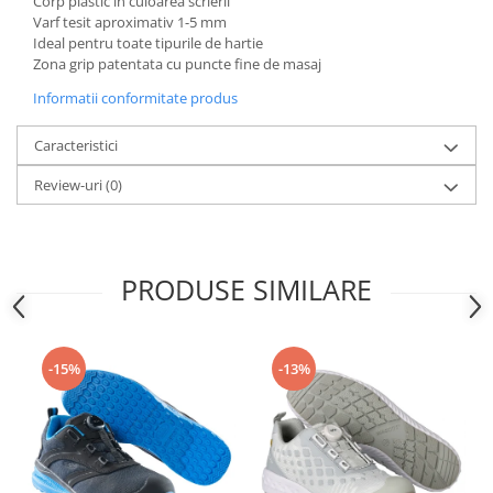
Corp plastic in culoarea scrierii
Articole pentru rufe, casa,
Varf tesit aproximativ 1-5 mm
geamuri, mobila
Ideal pentru toate tipurile de hartie
Zona grip patentata cu puncte fine de masaj
Articole pentru birou, suprafete,
pardoseli
Informatii conformitate produs
Intretinere si odorizante masina
Caracteristici
Saci de gunoi
Review-uri
(0)
Accesorii pentru curatenie
Tipografie si stampile
Formulare tipizate
PRODUSE SIMILARE
Caiete si blocnotesuri
personalizate
Stampile, tusiere si tus
-15%
-13%
Protectia muncii si Imbracaminte
Imbracaminte
Tricouri
Bluze & Pulovere