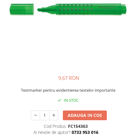
Bibliorafturi, caiete mecanice,
separatoare
Capsatoare, capse si perforatoare
Caiete si blocnotesuri
Dosare, folii protectie si mape
Accesorii diverse pentru birou
Etichetare si ambalare
Arhivare si depozitare
Instrumente de scris
9,67 RON
Pixuri de plastic
Textmarker pentru evidentierea textelor importante
Pixuri metalice
Pixuri cu gel
IN STOC
Stilouri
Seturi de scris Premium
ADAUGA IN COS
Instrumente de scris eco
Cod Produs:
FC154363
Creioane mecanice si grafit
Ai nevoie de ajutor?
0733 953 016