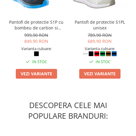
Camasi
Pantaloni
Pantaloni cu pieptar
Pantofi de protectie S1P cu
Pantofi de protectie S1PL
Hanorace
bombeu de carbon si
unisex
Jachete
inchidere BOAÂ® Fit
999,90 RON
789,90 RON
Impermeabile
849,90 RON
689,90 RON
Varianta culoare:
Varianta culoare:
Veste
Reflectorizante
IN STOC
IN STOC
Incaltaminte
VEZI VARIANTE
VEZI VARIANTE
Incaltaminte de lucru si protectie
Incaltaminte de oras si munte
Echipamente medicale
Manusi de protectie
DESCOPERA CELE MAI
Accesorii pentru protectia capului
POPULARE BRANDURI:
Casti de protectie
Antifoane
Ochelari de protectie si viziere