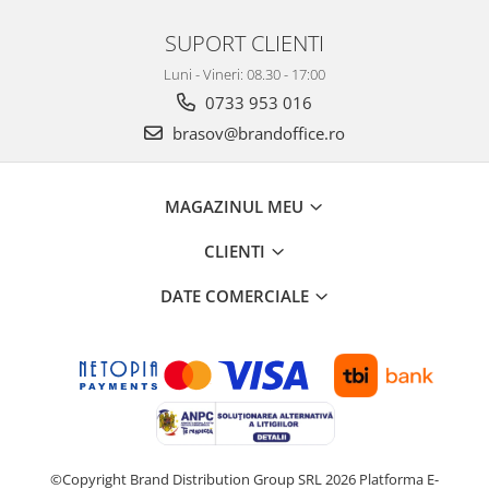
Suporturi si huse telefoane &
tablete
SUPORT CLIENTI
Periferice PC si accesorii
Luni - Vineri: 08.30 - 17:00
Ergnonomice
0733 953 016
Audio
brasov@brandoffice.ro
Boxe portabile
Casti
MAGAZINUL MEU
Tehnica si mobilier pentru birou
Laminatoare
CLIENTI
Folii laminare
DATE COMERCIALE
Accesorii mobilier
Ghilotine și Trimmere
Calculatoare de birou
Distrugatoare documente
Cosuri de gunoi pentru birou
Scaune, birouri si produse
©Copyright Brand Distribution Group SRL 2026
Platforma E-