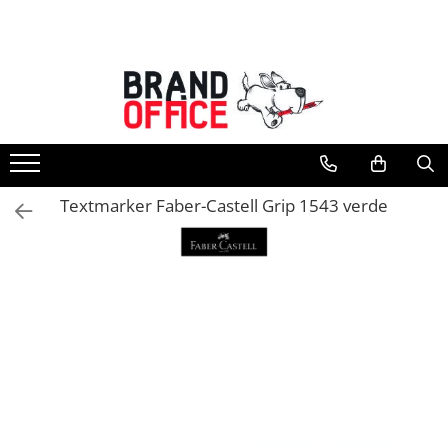
Toate Produsele
Unitate Protejata - PRODUCTIE
Hartie copiator si produse
tipografice
Produse consumabile din hartie
Textmarker Faber-Castell Grip 1543 verde
Detergenti si dezinfectanti
Formulare tipizate
Saci menajeri (Unitate Protejata)
Agende, calendare si organizatoare
Agende personalizabile
Organizatoare business
Birotica si papetarie
Hartie si articole din hartie