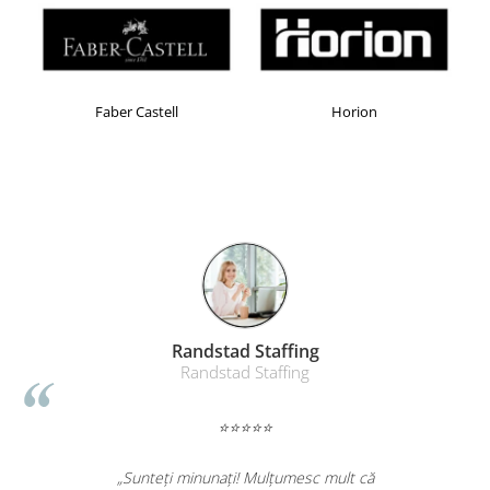
Masti de protectie respiratorie
Sepci, caciuli si esarfe
Pachete promotionale
Accesorii pentru protectia muncii
Faber Castell
Horion
Sosete de lucru
Branturi
Diverse accesorii
Articole de unica folosinta
Copii - tricouri si hanorace
Comunicare si prezentare
Flipchart-uri
Randstad Staffing
Ecrane Interactive
Randstad Staffing
Sisteme de afisare
⭐⭐⭐⭐⭐
Ecrane de proiectie
Accesorii prezentare
„Sunteți minunați! Mulțumesc mult că