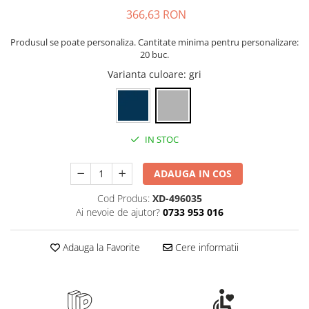
Rollere
366,63 RON
Finelinere
Textmarkere
Produsul se poate personaliza. Cantitate minima pentru personalizare:
20 buc.
Markere diverse
Varianta culoare
: gri
Carioci si creioane colorate
Rezerve instrumente scris
Tavite documente si suporturi
Ascutitori, radiere, agrafe
IN STOC
Foarfece pentru birou
ADAUGA IN COS
Curatenie si igiena
Produse Antibacteriene
Cod Produs:
XD-496035
Ai nevoie de ajutor?
0733 953 016
Articole pentru baie
Articole pentru bucatarie
Adauga la Favorite
Cere informatii
Maturi, mopuri si galeti
Hartie igienica, prosoape hartie si
dispensere