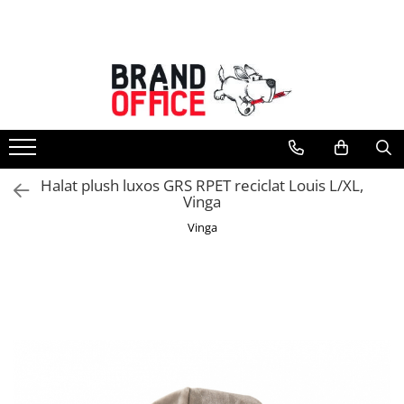
Toate Produsele
Unitate Protejata - PRODUCTIE
Hartie copiator si produse
tipografice
Produse consumabile din hartie
Halat plush luxos GRS RPET reciclat Louis L/XL,
Detergenti si dezinfectanti
Vinga
Formulare tipizate
Vinga
Saci menajeri (Unitate Protejata)
Agende, calendare si organizatoare
Agende personalizabile
Organizatoare business
Birotica si papetarie
Hartie si articole din hartie