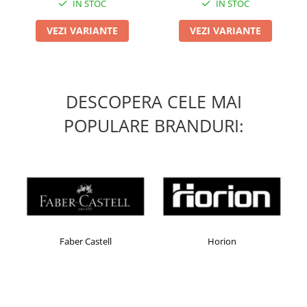
Table magnetice (whiteboard-uri)
IN STOC
IN STOC
Electronice si accesorii tech
VEZI VARIANTE
VEZI VARIANTE
Gadgeturi mobile
Securitate digitala
Adaptoare de calatorie
DESCOPERA CELE MAI
Baterii si acumulatori
POPULARE BRANDURI:
Cabluri si conectivitate
Incarcatoare wireless
Incarcatoare cu fir si auto
Ceasuri smart - Smartwatch
Baterii externe - Powerbanks
Accesorii localizare (FindMy)
Faber Castell
Horion
Cartuse, tonere, consumabile PC
Standuri PC si suporturi
ergonomice