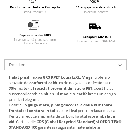
Articole pentru rufe, casa,
Producție pe Unitate Protejată
11 angajați cu dizabilități
geamuri, mobila
Brand Product UP
în echipa noastră
Articole pentru birou, suprafete,
pardoseli
Intretinere si odorizante masina
Experiență din 2008
Transport GRATUIT
în consultanță și achiziții prin
Saci de gunoi
la comenzi peste 399 RON
Unitate Protejată
Accesorii pentru curatenie
Tipografie si stampile
Descriere
Formulare tipizate
Caiete si blocnotesuri
Halat plush luxos GRS RPET Louis L/XL, Vinga
iti ofera o
personalizate
senzatie de
confort si caldura
de neegalat. Confectionat din
70% material reciclat provenit din sticle PET
, acest halat
Stampile, tusiere si tus
sustenabil combina
plush-ul moale si catifelat
cu un design
practic si elegant.
Protectia muncii si Imbracaminte
Dotat cu o
gluga mare
,
piping decorativ
,
doua buzunare
Imbracaminte
frontale
si
centura in talie
, este ideal pentru relaxare acasa.
Pentru a reduce amprenta de carbon, halatul este
ambalat in
Tricouri
vid
. Certificarile
GRS (Global Recycled Standard)
si
OEKO-TEX®
Bluze & Pulovere
STANDARD 100
garanteaza siguranta materialelor si