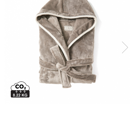
Bibliorafturi, caiete mecanice,
separatoare
Capsatoare, capse si perforatoare
Caiete si blocnotesuri
Dosare, folii protectie si mape
Accesorii diverse pentru birou
Etichetare si ambalare
Arhivare si depozitare
Instrumente de scris
Pixuri de plastic
Pixuri metalice
Pixuri cu gel
Stilouri
Seturi de scris Premium
Instrumente de scris eco
Creioane mecanice si grafit