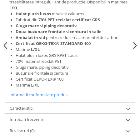
Camasi
trasabilitatea intregului lant de productie. Disponibil in marimea
L/XL
.
Pantaloni
Halat plush luxos
moale si calduros
Pantaloni cu pieptar
Fabricat din
70% PET reciclat certificat GRS
Hanorace
Gluga mare
si
piping decorativ
Doua buzunare frontale
si
centura in talie
Jachete
Ambalat in vid
pentru reducerea amprentei de carbon
Impermeabile
Certificat OEKO-TEX® STANDARD 100
Marime
L/XL
Veste
Halat plush luxos GRS RPET Louis
Reflectorizante
70% material reciclat PET
Incaltaminte
Gluga mare, piping decorativ
Buzunare frontale si centura
Incaltaminte de lucru si protectie
Certificat OEKO-TEX® 100
Incaltaminte de oras si munte
Marime L/XL
Echipamente medicale
Informatii conformitate produs
Manusi de protectie
Caracteristici
Accesorii pentru protectia capului
Intrebari frecvente
Casti de protectie
Antifoane
Review-uri
(0)
Ochelari de protectie si viziere