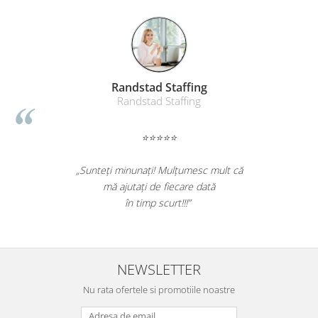
Suporturi si huse telefoane &
tablete
Periferice PC si accesorii
Ergnonomice
Audio
Randstad Staffing
Boxe portabile
Randstad Staffing
Casti
Tehnica si mobilier pentru birou
⭐⭐⭐⭐⭐
Laminatoare
„Sunteți minunați! Mulțumesc mult că
Folii laminare
mă ajutați de fiecare dată
Accesorii mobilier
în timp scurt!!!”
Ghilotine și Trimmere
Calculatoare de birou
Distrugatoare documente
NEWSLETTER
Cosuri de gunoi pentru birou
Nu rata ofertele si promotiile noastre
Scaune, birouri si produse