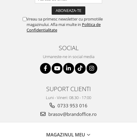
ergonomice
Masini de legat, indosariat si
accesorii
Vreau sa primesc newsletter cu promotiile
magazinului. Afla mai multe in
Politica de
Protocol si HORECA
Confidentialitate
Apa si bauturi racoritoare
Cafea, ceai, zahar, lapte
SOCIAL
Casa si bucatarie
Urmareste-ne in social media
Cani si pahare
Bucatarie si servire
Textile si confort pentru casa
SUPORT CLIENTI
Decor si interior
Luni - Vineri: 08.30 - 17:00
Seturi si accesorii pentru vin
0733 953 016
Rucsacuri si articole de calatorie
brasov@brandoffice.ro
Rucsacuri
Trollere, genti si accesorii de voiaj
MAGAZINUL MEU
Genti de umar si borsete