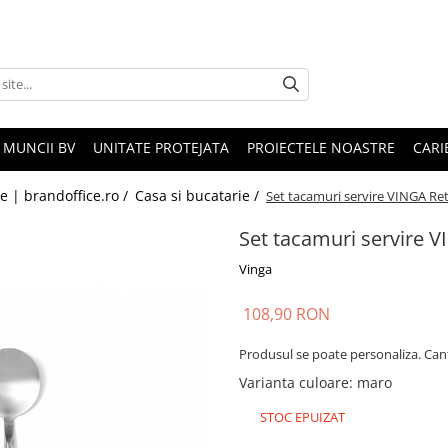
 MUNCII BV
UNITATE PROTEJATA
PROIECTELE NOASTRE
CARI
le | brandoffice.ro /
Casa si bucatarie /
Set tacamuri servire VINGA Ret
Set tacamuri servire V
Vinga
108,90 RON
Produsul se poate personaliza. Can
Varianta culoare
:
maro
STOC EPUIZAT