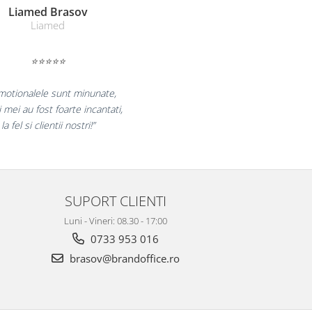
Farmacom Brasov
Farmacom
⭐⭐⭐⭐⭐
bucuram pentru reluarea colaborarii si
laram multumiti pentru produsele plasate
si finalizate cu succes la timp."
SUPORT CLIENTI
Luni - Vineri: 08.30 - 17:00
0733 953 016
brasov@brandoffice.ro