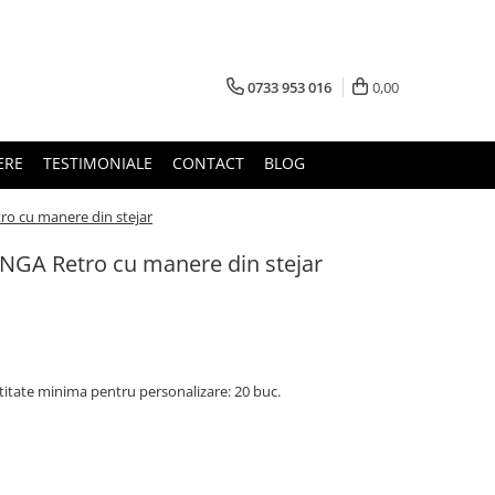
0733 953 016
0,00
ERE
TESTIMONIALE
CONTACT
BLOG
ro cu manere din stejar
INGA Retro cu manere din stejar
titate minima pentru personalizare: 20 buc.