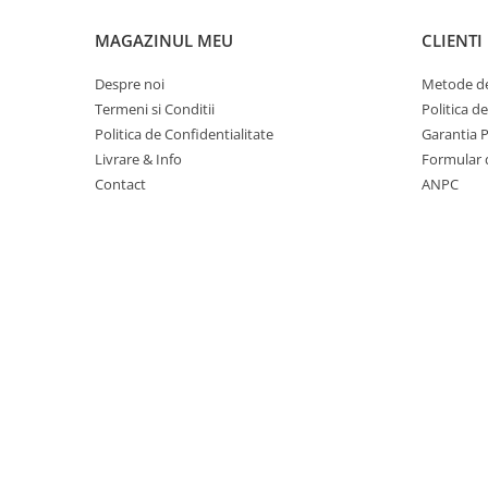
Table magnetice (whiteboard-uri)
MAGAZINUL MEU
CLIENTI
Electronice si accesorii tech
Gadgeturi mobile
Despre noi
Metode de
Securitate digitala
Termeni si Conditii
Politica d
Politica de Confidentialitate
Garantia 
Adaptoare de calatorie
Livrare & Info
Formular 
Baterii si acumulatori
Contact
ANPC
Cabluri si conectivitate
Incarcatoare wireless
Incarcatoare cu fir si auto
Ceasuri smart - Smartwatch
Baterii externe - Powerbanks
Accesorii localizare (FindMy)
Cartuse, tonere, consumabile PC
Standuri PC si suporturi
ergonomice