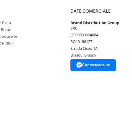
DATE COMERCIALE
 Plata
Brand Distribution Group
SRL
e Retur
J2000000604084
Produselor
RO13186127
de Retur
Strada Ciceu 1A
Brasov, Brasov
Contacteaza-ne