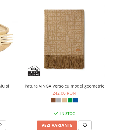
iu si
Patura VINGA Verso cu model geometric
Set cuti
242,00 RON
IN STOC
VEZI VARIANTE
AD