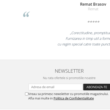
Liamed Br
Masti de protectie respiratorie
Liamed
Sepci, caciuli si esarfe
Pachete promotionale
⭐⭐⭐⭐⭐
Accesorii pentru protectia muncii
Sosete de lucru
„Promotionalele sun
colegii mei au fost foa
Branturi
la fel si clientii 
Diverse accesorii
Articole de unica folosinta
Copii - tricouri si hanorace
Comunicare si prezentare
NEWSLETTER
Flipchart-uri
Nu rata ofertele si promotiile noastre
Ecrane Interactive
Sisteme de afisare
Vreau sa primesc newsletter cu promotiile magazinului.
Ecrane de proiectie
Afla mai multe in
Politica de Confidentialitate
Accesorii prezentare