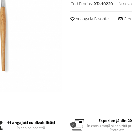
Cod Produs:
XD-10220
Ai nevo
Adauga la Favorite
Cere 
Experiență din 20
11 angajați cu dizabilități
în consultanță și achiziții p
în echipa noastră
Protejată