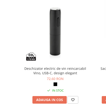
Articole pentru rufe, casa,
geamuri, mobila
Articole pentru birou, suprafete,
pardoseli
Intretinere si odorizante masina
Saci de gunoi
Accesorii pentru curatenie
Tipografie si stampile
Formulare tipizate
Caiete si blocnotesuri
personalizate
Deschizator electric de vin reincarcabil
Sac
Vino, USB-C, design elegant
Stampile, tusiere si tus
72,60 RON
Protectia muncii si Imbracaminte
Imbracaminte
IN STOC
Tricouri
ADAUGA IN COS
Bluze & Pulovere