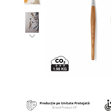
Bibliorafturi, caiete mecanice,
separatoare
Capsatoare, capse si perforatoare
Caiete si blocnotesuri
Dosare, folii protectie si mape
Accesorii diverse pentru birou
Etichetare si ambalare
Arhivare si depozitare
Instrumente de scris
Pixuri de plastic
Pixuri metalice
Pixuri cu gel
Stilouri
Seturi de scris Premium
Instrumente de scris eco
Producție pe Unitate Protejată
Creioane mecanice si grafit
Brand Product UP