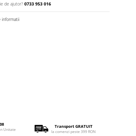
ie de ajutor?
0733 953 016
informatii
08
Transport GRATUIT
rin Unitate
la comenzi peste 399 RON