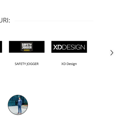
RI:
Horion
Kensington
Leitz