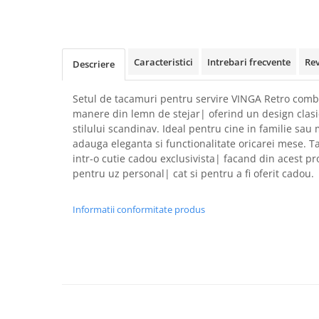
Rollere
Finelinere
Textmarkere
Markere diverse
Caracteristici
Intrebari frecvente
Re
Descriere
Carioci si creioane colorate
Rezerve instrumente scris
Setul de tacamuri pentru servire VINGA Retro combi
manere din lemn de stejar| oferind un design clasic
Tavite documente si suporturi
stilului scandinav. Ideal pentru cine in familie sau 
Ascutitori, radiere, agrafe
adauga eleganta si functionalitate oricarei mese. 
intr-o cutie cadou exclusivista| facand din acest pr
Foarfece pentru birou
pentru uz personal| cat si pentru a fi oferit cadou.
Curatenie si igiena
Produse Antibacteriene
Informatii conformitate produs
Articole pentru baie
Articole pentru bucatarie
Maturi, mopuri si galeti
Hartie igienica, prosoape hartie si
dispensere