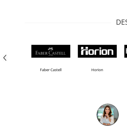
Camasi
Pantaloni
Pantaloni cu pieptar
DE
Hanorace
Jachete
Impermeabile
Veste
Reflectorizante
Incaltaminte
Incaltaminte de lucru si protectie
Brand Product UP
Colorissimo
EKOMA
Incaltaminte de oras si munte
Echipamente medicale
Manusi de protectie
Accesorii pentru protectia capului
Casti de protectie
Antifoane
Ochelari de protectie si viziere