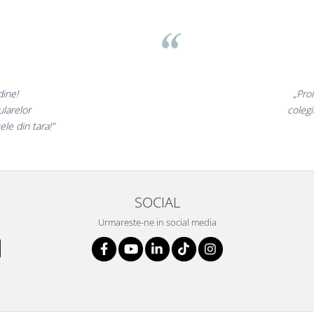
asov
t minunate,
„Ne 
rte incantati,
ne dec
nostri!”
SOCIAL
Urmareste-ne in social media