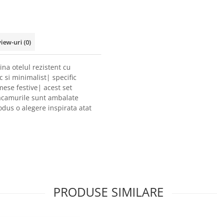
view-uri
(0)
na otelul rezistent cu
 si minimalist| specific
mese festive| acest set
Tacamurile sunt ambalate
odus o alegere inspirata atat
PRODUSE SIMILARE