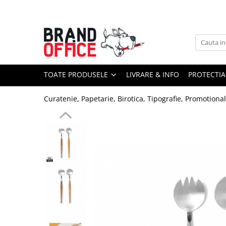
Toate Produsele
Unitate Protejata - PRODUCTIE
Hartie copiator si produse
TOATE PRODUSELE
LIVRARE & INFO
PROTECTIA
tipografice
Produse consumabile din hartie
Curatenie, Papetarie, Birotica, Tipografie, Promotiona
Detergenti si dezinfectanti
Formulare tipizate
Saci menajeri (Unitate Protejata)
Agende, calendare si organizatoare
Agende personalizabile
Organizatoare business
Birotica si papetarie
Hartie si articole din hartie