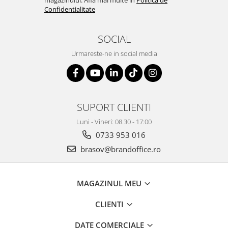
magazinului. Afla mai multe in
Politica de
Suporturi si huse telefoane &
Confidentialitate
tablete
Periferice PC si accesorii
SOCIAL
Ergnonomice
Urmareste-ne in social media
Audio
Boxe portabile
Casti
Tehnica si mobilier pentru birou
SUPORT CLIENTI
Laminatoare
Luni - Vineri: 08.30 - 17:00
Folii laminare
0733 953 016
Accesorii mobilier
brasov@brandoffice.ro
Ghilotine și Trimmere
Calculatoare de birou
MAGAZINUL MEU
Distrugatoare documente
CLIENTI
Cosuri de gunoi pentru birou
Scaune, birouri si produse
DATE COMERCIALE