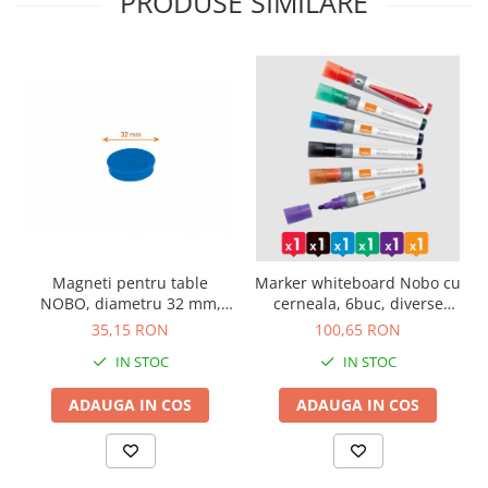
PRODUSE SIMILARE
Camasi
Pantaloni
Pantaloni cu pieptar
Hanorace
Jachete
Impermeabile
Veste
Reflectorizante
Incaltaminte
Incaltaminte de lucru si protectie
Magneti pentru table
Marker whiteboard Nobo cu
Incaltaminte de oras si munte
NOBO, diametru 32 mm,
cerneala, 6buc, diverse
Echipamente medicale
sustin 7 coli, 10 buc/set
culori
35,15 RON
100,65 RON
Manusi de protectie
IN STOC
IN STOC
Accesorii pentru protectia capului
ADAUGA IN COS
ADAUGA IN COS
Casti de protectie
Antifoane
Ochelari de protectie si viziere