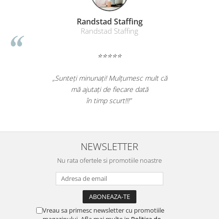
Table magnetice (whiteboard-uri)
Electronice si accesorii tech
Randstad Staffing
Randstad Staffing
Gadgeturi mobile
Securitate digitala
⭐⭐⭐⭐⭐
Adaptoare de calatorie
Baterii si acumulatori
„Sunteți minunați! Mulțumesc mult că
mă ajutați de fiecare dată
Cabluri si conectivitate
în timp scurt!!!”
Incarcatoare wireless
Incarcatoare cu fir si auto
Ceasuri smart - Smartwatch
NEWSLETTER
Baterii externe - Powerbanks
Nu rata ofertele si promotiile noastre
Accesorii localizare (FindMy)
Cartuse, tonere, consumabile PC
Standuri PC si suporturi
ergonomice
Vreau sa primesc newsletter cu promotiile