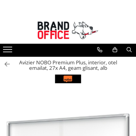
Toate Produsele
Unitate Protejata - PRODUCTIE
Hartie copiator si produse
tipografice
Produse consumabile din hartie
Avizier NOBO Premium Plus, interior, otel
Detergenti si dezinfectanti
emailat, 27x A4, geam glisant, alb
Formulare tipizate
Saci menajeri (Unitate Protejata)
Agende, calendare si organizatoare
Agende personalizabile
Organizatoare business
Birotica si papetarie
Hartie si articole din hartie