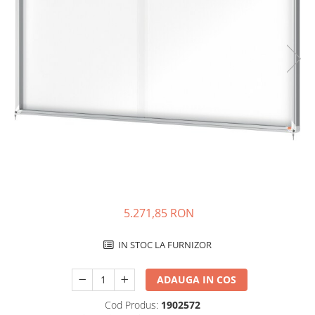
Bibliorafturi, caiete mecanice,
separatoare
Capsatoare, capse si perforatoare
Caiete si blocnotesuri
Dosare, folii protectie si mape
Accesorii diverse pentru birou
Etichetare si ambalare
Arhivare si depozitare
Instrumente de scris
Pixuri de plastic
Pixuri metalice
5.271,85 RON
Pixuri cu gel
IN STOC LA FURNIZOR
Stilouri
Seturi de scris Premium
ADAUGA IN COS
Instrumente de scris eco
Creioane mecanice si grafit
Cod Produs:
1902572