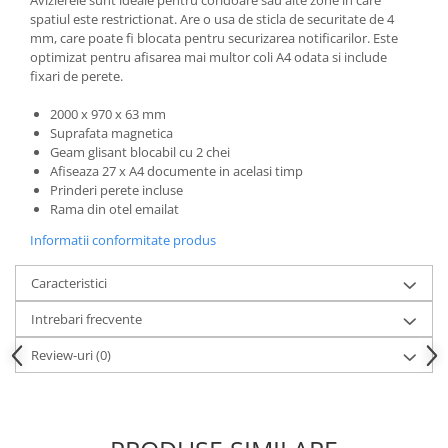
Articole pentru rufe, casa,
spatiul este restrictionat. Are o usa de sticla de securitate de 4
geamuri, mobila
mm, care poate fi blocata pentru securizarea notificarilor. Este
optimizat pentru afisarea mai multor coli A4 odata si include
Articole pentru birou, suprafete,
fixari de perete.
pardoseli
Intretinere si odorizante masina
2000 x 970 x 63 mm
Suprafata magnetica
Saci de gunoi
Geam glisant blocabil cu 2 chei
Afiseaza 27 x A4 documente in acelasi timp
Accesorii pentru curatenie
Prinderi perete incluse
Tipografie si stampile
Rama din otel emailat
Formulare tipizate
Informatii conformitate produs
Caiete si blocnotesuri
personalizate
Caracteristici
Stampile, tusiere si tus
Intrebari frecvente
Protectia muncii si Imbracaminte
Review-uri
(0)
Imbracaminte
Tricouri
Bluze & Pulovere