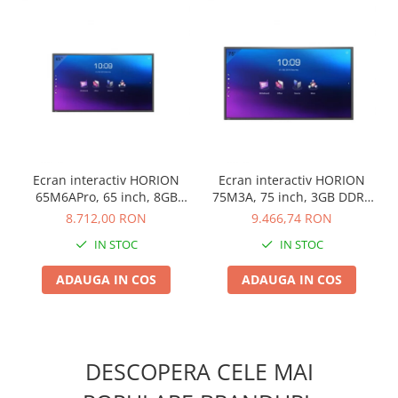
Ecran interactiv HORION
Ecran interactiv HORION
65M6APro, 65 inch, 8GB
75M3A, 75 inch, 3GB DDR4
DDR4 + 128GB Standard,
+ 32GB Standard, Android
8.712,00 RON
9.466,74 RON
Android 13, A31D2, octa
8.0, MSD6A848, ARM
IN STOC
IN STOC
core A
A73+A53
ADAUGA IN COS
ADAUGA IN COS
DESCOPERA CELE MAI