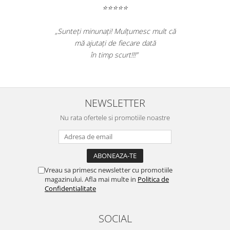
⭐⭐⭐⭐⭐
„Sunteți minunați! Mulțumesc mult că
mă ajutați de fiecare dată
în timp scurt!!!”
NEWSLETTER
Nu rata ofertele si promotiile noastre
Vreau sa primesc newsletter cu promotiile
magazinului. Afla mai multe in
Politica de
Confidentialitate
SOCIAL