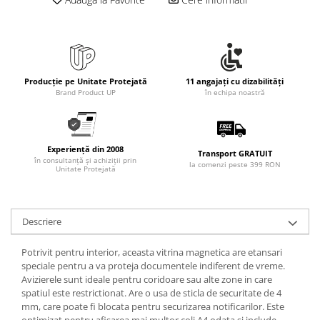
Producție pe Unitate Protejată
11 angajați cu dizabilități
Brand Product UP
în echipa noastră
Experiență din 2008
Transport GRATUIT
în consultanță și achiziții prin
la comenzi peste 399 RON
Unitate Protejată
Descriere
Potrivit pentru interior, aceasta vitrina magnetica are etansari
speciale pentru a va proteja documentele indiferent de vreme.
Avizierele sunt ideale pentru coridoare sau alte zone in care
spatiul este restrictionat. Are o usa de sticla de securitate de 4
mm, care poate fi blocata pentru securizarea notificarilor. Este
optimizat pentru afisarea mai multor coli A4 odata si include