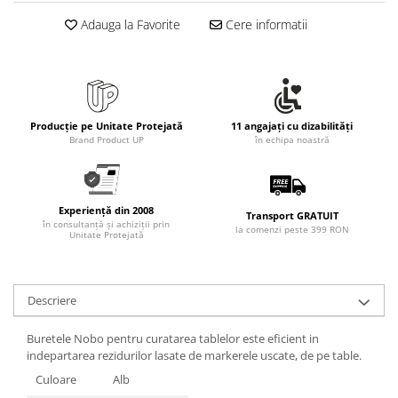
Adauga la Favorite
Cere informatii
Producție pe Unitate Protejată
11 angajați cu dizabilități
Brand Product UP
în echipa noastră
Experiență din 2008
Transport GRATUIT
în consultanță și achiziții prin
la comenzi peste 399 RON
Unitate Protejată
Descriere
Buretele Nobo pentru curatarea tablelor este eficient in
indepartarea rezidurilor lasate de markerele uscate, de pe table.
Culoare
Alb