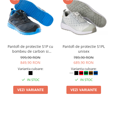
Pantofi de protectie S1P cu
Pantofi de protectie S1PL
bombeu de carbon si
unisex
inchidere BOAÂ® Fit
999,90 RON
789,90 RON
849,90 RON
689,90 RON
Varianta culoare:
Varianta culoare:
IN STOC
IN STOC
VEZI VARIANTE
VEZI VARIANTE