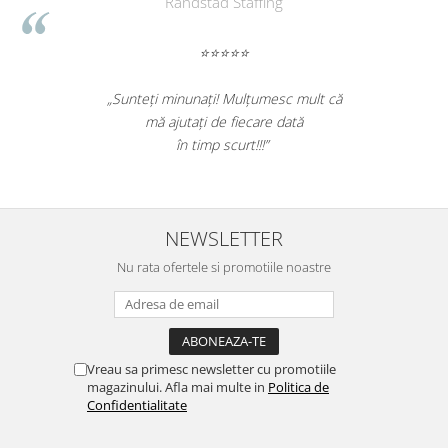
Randstad Staffing
⭐⭐⭐⭐⭐
„Sunteți minunați! Mulțumesc mult că
mă ajutați de fiecare dată
în timp scurt!!!”
NEWSLETTER
Nu rata ofertele si promotiile noastre
Vreau sa primesc newsletter cu promotiile
magazinului. Afla mai multe in
Politica de
Confidentialitate