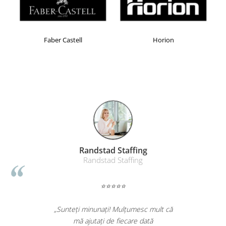
Faber Castell
Horion
Randstad Staffing
Randstad Staffing
⭐⭐⭐⭐⭐
„Sunteți minunați! Mulțumesc mult că
mă ajutați de fiecare dată