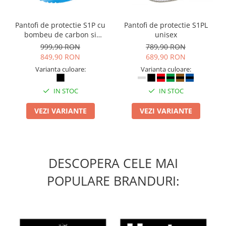
Pantofi de protectie S1P cu
Pantofi de protectie S1PL
bombeu de carbon si
unisex
inchidere BOAÂ® Fit
999,90 RON
789,90 RON
849,90 RON
689,90 RON
Varianta culoare:
Varianta culoare:
IN STOC
IN STOC
VEZI VARIANTE
VEZI VARIANTE
DESCOPERA CELE MAI
POPULARE BRANDURI: