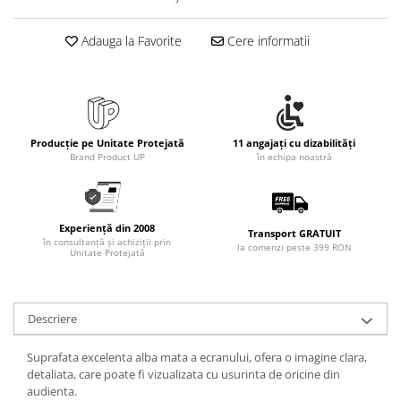
Adauga la Favorite
Cere informatii
Producție pe Unitate Protejată
11 angajați cu dizabilități
Brand Product UP
în echipa noastră
Experiență din 2008
Transport GRATUIT
în consultanță și achiziții prin
la comenzi peste 399 RON
Unitate Protejată
Descriere
Suprafata excelenta alba mata a ecranului, ofera o imagine clara,
detaliata, care poate fi vizualizata cu usurinta de oricine din
audienta.