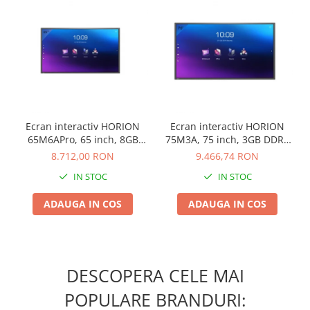
Ecran interactiv HORION
Ecran interactiv HORION
65M6APro, 65 inch, 8GB
75M3A, 75 inch, 3GB DDR4
DDR4 + 128GB Standard,
+ 32GB Standard, Android
8.712,00 RON
9.466,74 RON
Android 13, A31D2, octa
8.0, MSD6A848, ARM
IN STOC
IN STOC
core A
A73+A53
ADAUGA IN COS
ADAUGA IN COS
DESCOPERA CELE MAI
POPULARE BRANDURI: