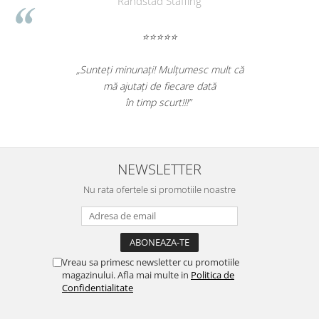
Randstad Staffing
Suporturi si huse telefoane &
tablete
⭐⭐⭐⭐⭐
Periferice PC si accesorii
Ergnonomice
„Sunteți minunați! Mulțumesc mult că
Audio
mă ajutați de fiecare dată
Boxe portabile
în timp scurt!!!”
Casti
Tehnica si mobilier pentru birou
Laminatoare
NEWSLETTER
Folii laminare
Nu rata ofertele si promotiile noastre
Accesorii mobilier
Ghilotine și Trimmere
Calculatoare de birou
Vreau sa primesc newsletter cu promotiile
Distrugatoare documente
magazinului. Afla mai multe in
Politica de
Cosuri de gunoi pentru birou
Confidentialitate
Scaune, birouri si produse