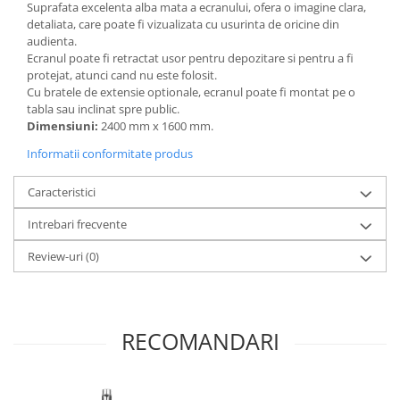
Suprafata excelenta alba mata a ecranului, ofera o imagine clara,
Articole pentru rufe, casa,
detaliata, care poate fi vizualizata cu usurinta de oricine din
geamuri, mobila
audienta.
Articole pentru birou, suprafete,
Ecranul poate fi retractat usor pentru depozitare si pentru a fi
pardoseli
protejat, atunci cand nu este folosit.
Cu bratele de extensie optionale, ecranul poate fi montat pe o
Intretinere si odorizante masina
tabla sau inclinat spre public.
Dimensiuni:
2400 mm x 1600 mm.
Saci de gunoi
Informatii conformitate produs
Accesorii pentru curatenie
Tipografie si stampile
Caracteristici
Formulare tipizate
Intrebari frecvente
Caiete si blocnotesuri
personalizate
Review-uri
(0)
Stampile, tusiere si tus
Protectia muncii si Imbracaminte
Imbracaminte
RECOMANDARI
Tricouri
Bluze & Pulovere