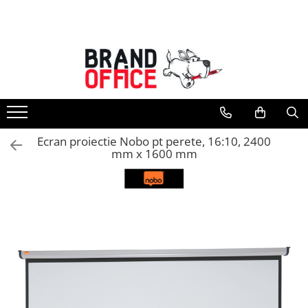
Toate Produsele
Unitate Protejata - PRODUCTIE
Hartie copiator si produse
tipografice
Produse consumabile din hartie
Ecran proiectie Nobo pt perete, 16:10, 2400
Detergenti si dezinfectanti
mm x 1600 mm
Formulare tipizate
Saci menajeri (Unitate Protejata)
Agende, calendare si organizatoare
Agende personalizabile
Organizatoare business
Birotica si papetarie
Hartie si articole din hartie