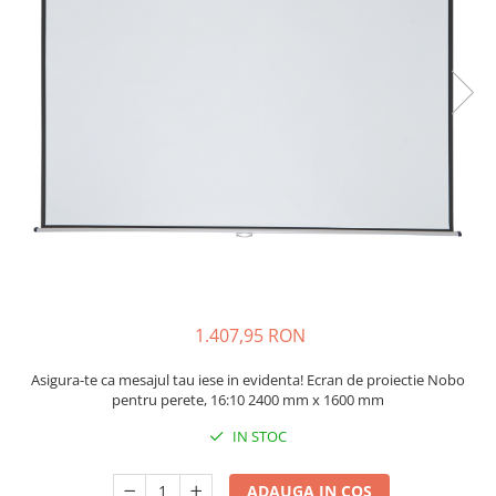
Bibliorafturi, caiete mecanice,
separatoare
Capsatoare, capse si perforatoare
Caiete si blocnotesuri
Dosare, folii protectie si mape
Accesorii diverse pentru birou
Etichetare si ambalare
Arhivare si depozitare
Instrumente de scris
Pixuri de plastic
Pixuri metalice
1.407,95 RON
Pixuri cu gel
Asigura-te ca mesajul tau iese in evidenta! Ecran de proiectie Nobo
Stilouri
pentru perete, 16:10 2400 mm x 1600 mm
Seturi de scris Premium
IN STOC
Instrumente de scris eco
Creioane mecanice si grafit
ADAUGA IN COS