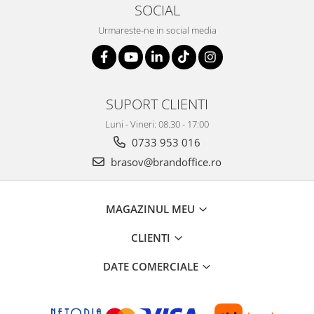
ergonomice
SOCIAL
Masini de legat, indosariat si
Urmareste-ne in social media
accesorii
Protocol si HORECA
Apa si bauturi racoritoare
SUPORT CLIENTI
Cafea, ceai, zahar, lapte
Casa si bucatarie
Luni - Vineri: 08.30 - 17:00
Cani si pahare
0733 953 016
brasov@brandoffice.ro
Bucatarie si servire
Textile si confort pentru casa
Decor si interior
MAGAZINUL MEU
Seturi si accesorii pentru vin
CLIENTI
Rucsacuri si articole de calatorie
DATE COMERCIALE
Rucsacuri
Trollere, genti si accesorii de voiaj
Genti de umar si borsete