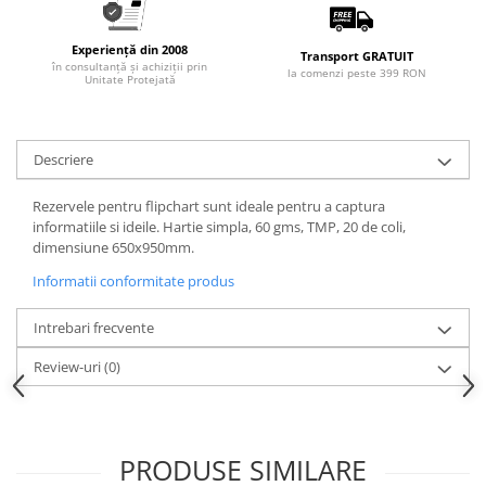
Articole pentru rufe, casa,
geamuri, mobila
Experiență din 2008
Transport GRATUIT
Articole pentru birou, suprafete,
în consultanță și achiziții prin
la comenzi peste 399 RON
Unitate Protejată
pardoseli
Intretinere si odorizante masina
Saci de gunoi
Descriere
Accesorii pentru curatenie
Rezervele pentru flipchart sunt ideale pentru a captura
Tipografie si stampile
informatiile si ideile. Hartie simpla, 60 gms, TMP, 20 de coli,
dimensiune 650x950mm.
Formulare tipizate
Informatii conformitate produs
Caiete si blocnotesuri
personalizate
Intrebari frecvente
Stampile, tusiere si tus
Review-uri
(0)
Protectia muncii si Imbracaminte
Imbracaminte
Tricouri
PRODUSE SIMILARE
Bluze & Pulovere