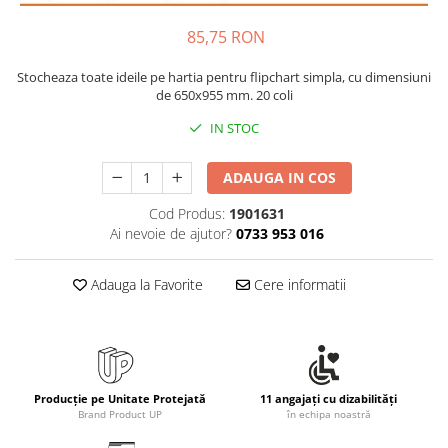
Rollere
Finelinere
85,75 RON
Textmarkere
Stocheaza toate ideile pe hartia pentru flipchart simpla, cu dimensiuni
Markere diverse
de 650x955 mm. 20 coli
Carioci si creioane colorate
IN STOC
Rezerve instrumente scris
Tavite documente si suporturi
ADAUGA IN COS
Ascutitori, radiere, agrafe
Cod Produs:
1901631
Foarfece pentru birou
Ai nevoie de ajutor?
0733 953 016
Curatenie si igiena
Produse Antibacteriene
Adauga la Favorite
Cere informatii
Articole pentru baie
Articole pentru bucatarie
Maturi, mopuri si galeti
Producție pe Unitate Protejată
11 angajați cu dizabilități
Hartie igienica, prosoape hartie si
Brand Product UP
în echipa noastră
dispensere