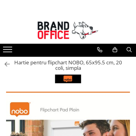
Toate Produsele
Unitate Protejata - PRODUCTIE
Hartie copiator si produse
tipografice
Produse consumabile din hartie
Hartie pentru flipchart NOBO, 65x95.5 cm, 20
Detergenti si dezinfectanti
coli, simpla
Formulare tipizate
Saci menajeri (Unitate Protejata)
Agende, calendare si organizatoare
Agende personalizabile
Organizatoare business
Birotica si papetarie
Hartie si articole din hartie