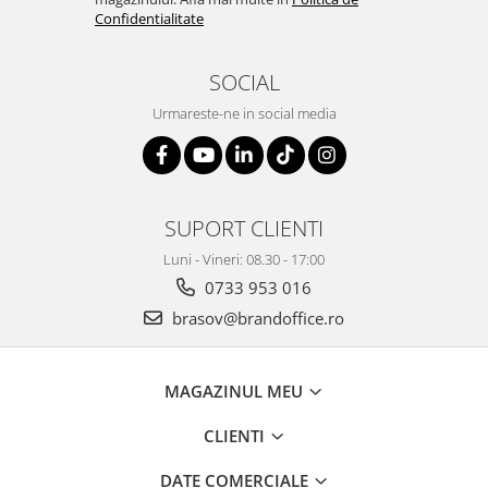
Suporturi si huse telefoane &
Confidentialitate
tablete
Periferice PC si accesorii
SOCIAL
Ergnonomice
Urmareste-ne in social media
Audio
Boxe portabile
Casti
Tehnica si mobilier pentru birou
SUPORT CLIENTI
Laminatoare
Luni - Vineri: 08.30 - 17:00
Folii laminare
0733 953 016
Accesorii mobilier
brasov@brandoffice.ro
Ghilotine și Trimmere
Calculatoare de birou
MAGAZINUL MEU
Distrugatoare documente
CLIENTI
Cosuri de gunoi pentru birou
Scaune, birouri si produse
DATE COMERCIALE