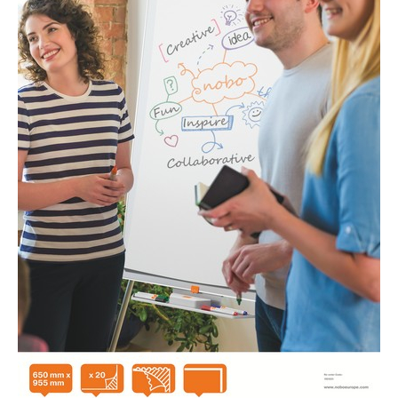
Bibliorafturi, caiete mecanice,
separatoare
Capsatoare, capse si perforatoare
Caiete si blocnotesuri
Dosare, folii protectie si mape
Accesorii diverse pentru birou
Etichetare si ambalare
Arhivare si depozitare
Instrumente de scris
Pixuri de plastic
Pixuri metalice
Pixuri cu gel
Stilouri
Seturi de scris Premium
Instrumente de scris eco
Creioane mecanice si grafit