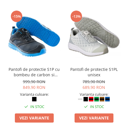
Camasi
Pantaloni
Pantaloni cu pieptar
-15%
-13%
Hanorace
Jachete
Impermeabile
Veste
Reflectorizante
Incaltaminte
Pantofi de protectie S1P cu
Pantofi de protectie S1PL
Incaltaminte de lucru si protectie
bombeu de carbon si
unisex
Incaltaminte de oras si munte
inchidere BOAÂ® Fit
999,90 RON
789,90 RON
Echipamente medicale
849,90 RON
689,90 RON
Manusi de protectie
Varianta culoare:
Varianta culoare:
Accesorii pentru protectia capului
IN STOC
IN STOC
Casti de protectie
VEZI VARIANTE
VEZI VARIANTE
Antifoane
Ochelari de protectie si viziere