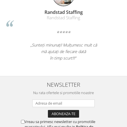
Table magnetice (whiteboard-uri)
Electronice si accesorii tech
Randstad Staffing
Randstad Staffing
Gadgeturi mobile
Securitate digitala
⭐⭐⭐⭐⭐
Adaptoare de calatorie
Baterii si acumulatori
„Sunteți minunați! Mulțumesc mult că
mă ajutați de fiecare dată
Cabluri si conectivitate
în timp scurt!!!”
Incarcatoare wireless
Incarcatoare cu fir si auto
Ceasuri smart - Smartwatch
NEWSLETTER
Baterii externe - Powerbanks
Nu rata ofertele si promotiile noastre
Accesorii localizare (FindMy)
Cartuse, tonere, consumabile PC
Standuri PC si suporturi
ergonomice
Vreau sa primesc newsletter cu promotiile
magazinului. Afla mai multe in
Politica de