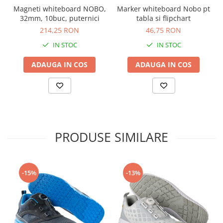
Magneti whiteboard NOBO,
Marker whiteboard Nobo pt
Masti de protectie respiratorie
32mm, 10buc, puternici
tabla si flipchart
Sepci, caciuli si esarfe
214,25 RON
46,75 RON
Pachete promotionale
IN STOC
IN STOC
Accesorii pentru protectia muncii
ADAUGA IN COS
ADAUGA IN COS
Sosete de lucru
Branturi
Diverse accesorii
Articole de unica folosinta
Copii - tricouri si hanorace
PRODUSE SIMILARE
Comunicare si prezentare
Flipchart-uri
Ecrane Interactive
-15%
-13%
Sisteme de afisare
Ecrane de proiectie
Accesorii prezentare