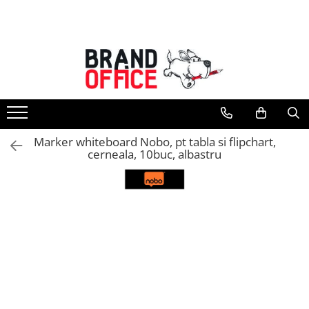
Toate Produsele
Unitate Protejata - PRODUCTIE
Hartie copiator si produse
tipografice
Produse consumabile din hartie
Marker whiteboard Nobo, pt tabla si flipchart,
Detergenti si dezinfectanti
cerneala, 10buc, albastru
Formulare tipizate
Saci menajeri (Unitate Protejata)
Agende, calendare si organizatoare
Agende personalizabile
Organizatoare business
Birotica si papetarie
Hartie si articole din hartie