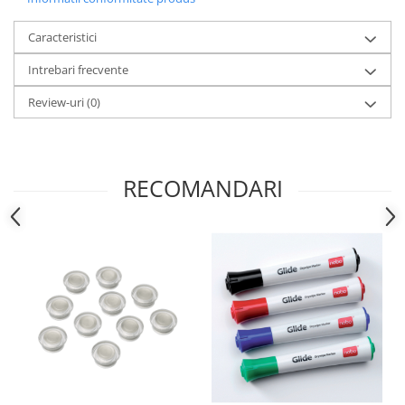
Camasi
Pantaloni
Caracteristici
Pantaloni cu pieptar
Intrebari frecvente
Hanorace
Jachete
Review-uri
(0)
Impermeabile
Veste
Reflectorizante
RECOMANDARI
Incaltaminte
Incaltaminte de lucru si protectie
Incaltaminte de oras si munte
Echipamente medicale
Manusi de protectie
Accesorii pentru protectia capului
Casti de protectie
Antifoane
Ochelari de protectie si viziere