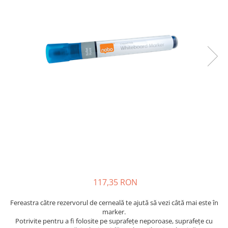
Bibliorafturi, caiete mecanice,
separatoare
Capsatoare, capse si perforatoare
Caiete si blocnotesuri
Dosare, folii protectie si mape
Accesorii diverse pentru birou
Etichetare si ambalare
Arhivare si depozitare
Instrumente de scris
Pixuri de plastic
Pixuri metalice
Pixuri cu gel
Stilouri
117,35 RON
Seturi de scris Premium
Fereastra către rezervorul de cerneală te ajută să vezi câtă mai este în
Instrumente de scris eco
marker.
Creioane mecanice si grafit
Potrivite pentru a fi folosite pe suprafețe neporoase, suprafețe cu