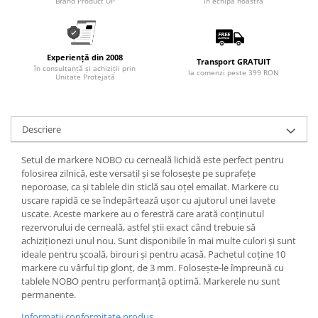
Brand Product UP
în echipa noastră
Articole pentru rufe, casa,
geamuri, mobila
Articole pentru birou, suprafete,
pardoseli
Experiență din 2008
Transport GRATUIT
în consultanță și achiziții prin
la comenzi peste 399 RON
Unitate Protejată
Intretinere si odorizante masina
Saci de gunoi
Accesorii pentru curatenie
Descriere
Tipografie si stampile
Setul de markere NOBO cu cerneală lichidă este perfect pentru
Formulare tipizate
folosirea zilnică, este versatil și se folosește pe suprafețe
Caiete si blocnotesuri
neporoase, ca și tablele din sticlă sau oțel emailat. Markere cu
personalizate
uscare rapidă ce se îndepărtează ușor cu ajutorul unei lavete
uscate. Aceste markere au o ferestră care arată conținutul
Stampile, tusiere si tus
rezervorului de cerneală, astfel știi exact când trebuie să
achiziționezi unul nou. Sunt disponibile în mai multe culori și sunt
Protectia muncii si Imbracaminte
ideale pentru școală, birouri și pentru acasă. Pachetul coține 10
Imbracaminte
markere cu vârful tip glonț, de 3 mm. Folosește-le împreună cu
tablele NOBO pentru performanță optimă. Markerele nu sunt
Tricouri
permanente.
Bluze & Pulovere
Informatii conformitate produs