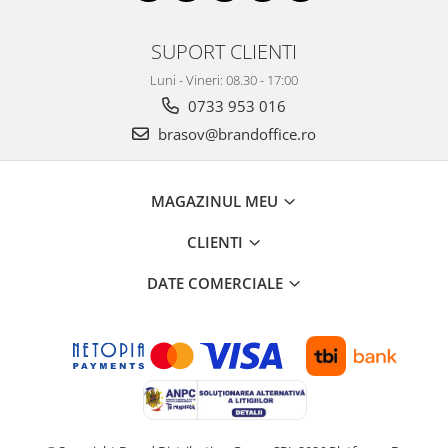
Genti, huse si rucsacuri de laptop
SUPORT CLIENTI
Genti de plaja si cumparaturi
Luni - Vineri: 08.30 - 17:00
Portofele si portcarduri RFID
0733 953 016
Sport si accesorii outdoor
brasov@brandoffice.ro
Sticle, cani si termosuri to go
Sport, jocuri si accesorii
MAGAZINUL MEU
Gratare si picnic
Plaja si relaxare
CLIENTI
Genti frigorifice
DATE COMERCIALE
Ochelari de soare
Lanyards si brelocuri
Umbrele
Scule, unelte si iluminat
Unelte multifunctionale si bricege
(multitools)