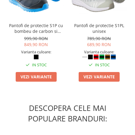
Table magnetice (whiteboard-uri)
Electronice si accesorii tech
Gadgeturi mobile
Pantofi de protectie S1P cu
Pantofi de protectie S1PL
Securitate digitala
bombeu de carbon si
unisex
inchidere BOAÂ® Fit
Adaptoare de calatorie
999,90 RON
789,90 RON
849,90 RON
689,90 RON
Baterii si acumulatori
Varianta culoare:
Varianta culoare:
Cabluri si conectivitate
IN STOC
IN STOC
Incarcatoare wireless
Incarcatoare cu fir si auto
VEZI VARIANTE
VEZI VARIANTE
Ceasuri smart - Smartwatch
Baterii externe - Powerbanks
Accesorii localizare (FindMy)
DESCOPERA CELE MAI
Cartuse, tonere, consumabile PC
POPULARE BRANDURI:
Standuri PC si suporturi
ergonomice