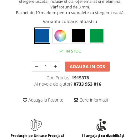
ștergere uscată, inclusiv sticlă, oțel emailat și melamină.
Rollere
Vârf rotund de 3 mm.
Finelinere
Pachet de 10 markere pentru suprafețe cu ștergere uscată.
Textmarkere
Varianta culoare
: albastru
Markere diverse
Carioci si creioane colorate
Rezerve instrumente scris
IN STOC
Tavite documente si suporturi
Ascutitori, radiere, agrafe
ADAUGA IN COS
Foarfece pentru birou
Cod Produs:
1915378
Curatenie si igiena
Ai nevoie de ajutor?
0733 953 016
Produse Antibacteriene
Articole pentru baie
Adauga la Favorite
Cere informatii
Articole pentru bucatarie
Maturi, mopuri si galeti
Hartie igienica, prosoape hartie si
dispensere
Producție pe Unitate Protejată
11 angajați cu dizabilități