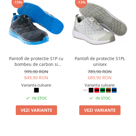
Camasi
-15%
-13%
Pantaloni
Pantaloni cu pieptar
Hanorace
Jachete
Impermeabile
Veste
Reflectorizante
Pantofi de protectie S1P cu
Pantofi de protectie S1PL
bombeu de carbon si
unisex
Incaltaminte
inchidere BOAÂ® Fit
999,90 RON
789,90 RON
Incaltaminte de lucru si protectie
849,90 RON
689,90 RON
Incaltaminte de oras si munte
Varianta culoare:
Varianta culoare:
Echipamente medicale
IN STOC
IN STOC
Manusi de protectie
Accesorii pentru protectia capului
VEZI VARIANTE
VEZI VARIANTE
Casti de protectie
Antifoane
Ochelari de protectie si viziere