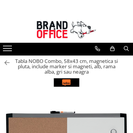
Toate Produsele
Unitate Protejata - PRODUCTIE
Hartie copiator si produse
tipografice
Produse consumabile din hartie
Tabla NOBO Combo, 58x43 cm, magnetica si
Detergenti si dezinfectanti
pluta, include marker si magneti, alb, rama
alba, gri sau neagra
Formulare tipizate
Saci menajeri (Unitate Protejata)
Agende, calendare si organizatoare
Agende personalizabile
Organizatoare business
Birotica si papetarie
Hartie si articole din hartie