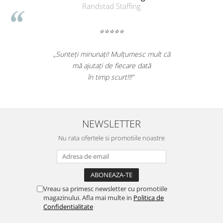
Table magnetice (whiteboard-uri)
Randstad Staffing
Electronice si accesorii tech
Gadgeturi mobile
⭐⭐⭐⭐⭐
Securitate digitala
„Sunteți minunați! Mulțumesc mult că
Adaptoare de calatorie
mă ajutați de fiecare dată
în timp scurt!!!”
Baterii si acumulatori
Cabluri si conectivitate
Incarcatoare wireless
NEWSLETTER
Incarcatoare cu fir si auto
Nu rata ofertele si promotiile noastre
Ceasuri smart - Smartwatch
Baterii externe - Powerbanks
Accesorii localizare (FindMy)
Cartuse, tonere, consumabile PC
Vreau sa primesc newsletter cu promotiile
magazinului. Afla mai multe in
Politica de
Standuri PC si suporturi
Confidentialitate
ergonomice