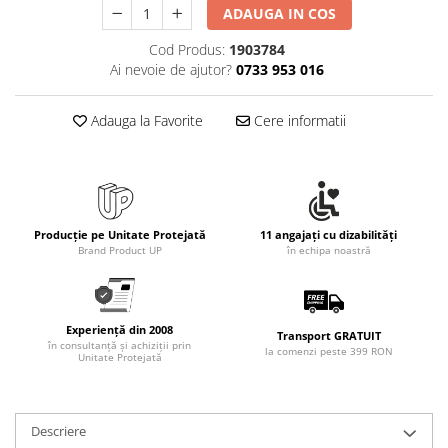
Rollere
ADAUGA IN COS
Finelinere
Cod Produs:
1903784
Textmarkere
Ai nevoie de ajutor?
0733 953 016
Markere diverse
Carioci si creioane colorate
Adauga la Favorite
Cere informatii
Rezerve instrumente scris
Tavite documente si suporturi
Ascutitori, radiere, agrafe
Foarfece pentru birou
Producție pe Unitate Protejată
11 angajați cu dizabilități
Brand Product UP
în echipa noastră
Curatenie si igiena
Produse Antibacteriene
Articole pentru baie
Experiență din 2008
Transport GRATUIT
Articole pentru bucatarie
în consultanță și achiziții prin
la comenzi peste 399 RON
Unitate Protejată
Maturi, mopuri si galeti
Hartie igienica, prosoape hartie si
dispensere
Descriere