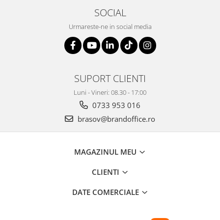
Suporturi si huse telefoane &
SOCIAL
tablete
Urmareste-ne in social media
Periferice PC si accesorii
Ergnonomice
Audio
Boxe portabile
SUPORT CLIENTI
Casti
Luni - Vineri: 08.30 - 17:00
Tehnica si mobilier pentru birou
0733 953 016
Laminatoare
brasov@brandoffice.ro
Folii laminare
Accesorii mobilier
MAGAZINUL MEU
Ghilotine și Trimmere
Calculatoare de birou
CLIENTI
Distrugatoare documente
DATE COMERCIALE
Cosuri de gunoi pentru birou
Scaune, birouri si produse