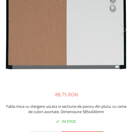
Bibliorafturi, caiete mecanice,
separatoare
Capsatoare, capse si perforatoare
Caiete si blocnotesuri
Dosare, folii protectie si mape
Accesorii diverse pentru birou
Etichetare si ambalare
Arhivare si depozitare
Instrumente de scris
Pixuri de plastic
Pixuri metalice
88,75 RON
Pixuri cu gel
Stilouri
Tabla mica cu stergere uscata si sectiune de panou din pluta, cu rame
Seturi de scris Premium
de culori asortate. Dimensiune 585x430mm
Instrumente de scris eco
IN STOC
Creioane mecanice si grafit