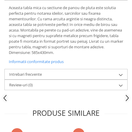
Articole pentru rufe, casa,
Aceasta tabla mica cu sectiune de panou de pluta este solutia
geamuri, mobila
perfecta pentru notarea ideilor, sarcinilor sau fixarea
Articole pentru birou, suprafete,
mementourilor. Cu rama arcuita argintie si neagra distincta,
pardoseli
aceasta tabla se potriveste perfect In orice mediu de birou sau
acasa. Montabila pe perete cu pad-uri adezive, vine de asemenea
Intretinere si odorizante masina
si cu magneti pentru suprafete metalice precum frigidere, tabla
poate fi montata in format portret sau peisaj. Livrat cu un marker
Saci de gunoi
pentru tabla, magneti si suporturi de montare adezive.
Accesorii pentru curatenie
Dimensiune: 585x430mm.
Tipografie si stampile
Informatii conformitate produs
Formulare tipizate
Intrebari frecvente
Caiete si blocnotesuri
personalizate
Review-uri
(0)
Stampile, tusiere si tus
Protectia muncii si Imbracaminte
Imbracaminte
PRODUSE SIMILARE
Tricouri
Bluze & Pulovere