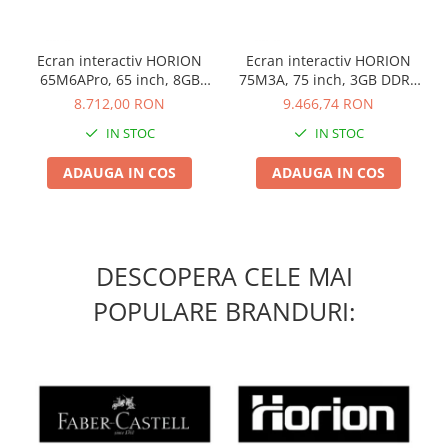
Ecran interactiv HORION
Ecran interactiv HORION
65M6APro, 65 inch, 8GB
75M3A, 75 inch, 3GB DDR4
DDR4 + 128GB Standard,
+ 32GB Standard, Android
8.712,00 RON
9.466,74 RON
Android 13, A31D2, octa
8.0, MSD6A848, ARM
IN STOC
IN STOC
core A
A73+A53
ADAUGA IN COS
ADAUGA IN COS
DESCOPERA CELE MAI
POPULARE BRANDURI: