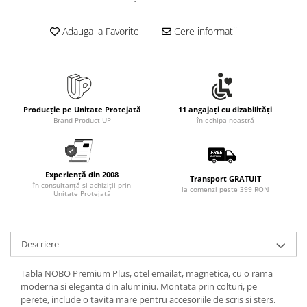
Adauga la Favorite
Cere informatii
Producție pe Unitate Protejată
11 angajați cu dizabilități
Brand Product UP
în echipa noastră
Experiență din 2008
Transport GRATUIT
în consultanță și achiziții prin
la comenzi peste 399 RON
Unitate Protejată
Descriere
Tabla NOBO Premium Plus, otel emailat, magnetica, cu o rama
moderna si eleganta din aluminiu. Montata prin colturi, pe
perete, include o tavita mare pentru accesoriile de scris si sters.