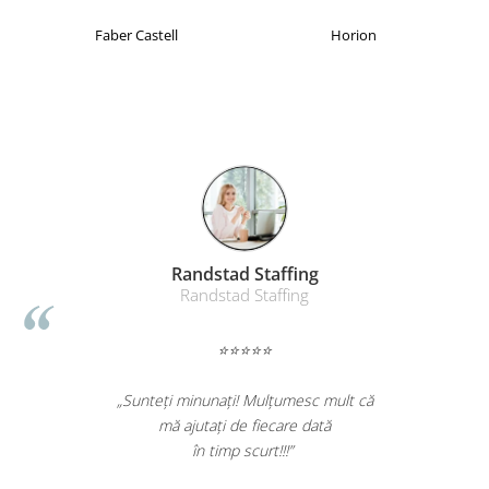
Faber Castell
Horion
Randstad Staffing
Randstad Staffing
⭐⭐⭐⭐⭐
„Sunteți minunați! Mulțumesc mult că
mă ajutați de fiecare dată
în timp scurt!!!”