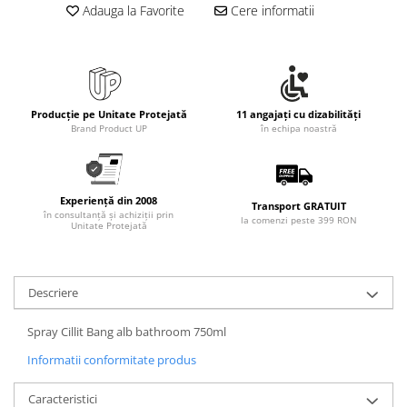
Adauga la Favorite
Cere informatii
Producție pe Unitate Protejată
11 angajați cu dizabilități
Brand Product UP
în echipa noastră
Experiență din 2008
Transport GRATUIT
în consultanță și achiziții prin
la comenzi peste 399 RON
Unitate Protejată
Descriere
Spray Cillit Bang alb bathroom 750ml
Informatii conformitate produs
Caracteristici