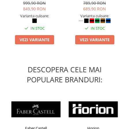
inchidere BOAÂ® Fit
999,90 RON
789,90 RON
849,90 RON
689,90 RON
Varianta culoare:
Varianta culoare:
IN STOC
IN STOC
VEZI VARIANTE
VEZI VARIANTE
DESCOPERA CELE MAI
POPULARE BRANDURI:
Faber Castell
Horion