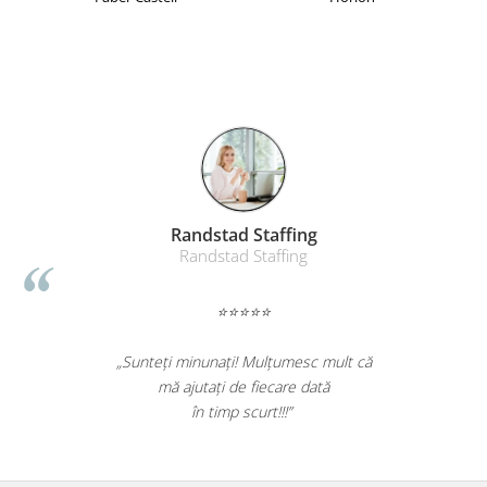
Randstad Staffing
Randstad Staffing
⭐⭐⭐⭐⭐
„Sunteți minunați! Mulțumesc mult că
mă ajutați de fiecare dată
în timp scurt!!!”