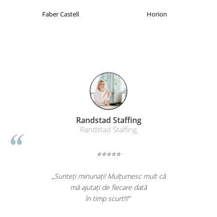
Table magnetice (whiteboard-uri)
Faber Castell
Horion
Electronice si accesorii tech
Gadgeturi mobile
Securitate digitala
Adaptoare de calatorie
Baterii si acumulatori
Cabluri si conectivitate
Incarcatoare wireless
Randstad Staffing
Incarcatoare cu fir si auto
Randstad Staffing
Ceasuri smart - Smartwatch
Baterii externe - Powerbanks
⭐⭐⭐⭐⭐
Accesorii localizare (FindMy)
„Sunteți minunați! Mulțumesc mult că
Cartuse, tonere, consumabile PC
mă ajutați de fiecare dată
Standuri PC si suporturi
în timp scurt!!!”
ergonomice