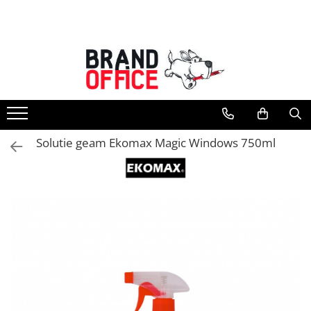
Toate Produsele
Unitate Protejata - PRODUCTIE
Hartie copiator si produse
tipografice
Produse consumabile din hartie
Solutie geam Ekomax Magic Windows 750ml
Detergenti si dezinfectanti
Formulare tipizate
Saci menajeri (Unitate Protejata)
Agende, calendare si organizatoare
Agende personalizabile
Organizatoare business
Birotica si papetarie
Hartie si articole din hartie