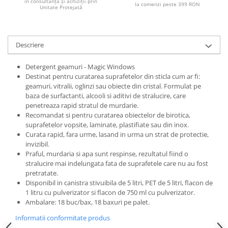
în consultanță și achiziții prin
Articole pentru rufe, casa,
la comenzi peste 399 RON
Unitate Protejată
geamuri, mobila
Articole pentru birou, suprafete,
pardoseli
Descriere
Intretinere si odorizante masina
Detergent geamuri - Magic Windows
Saci de gunoi
Destinat pentru curatarea suprafetelor din sticla cum ar fi:
geamuri, vitralii, oglinzi sau obiecte din cristal. Formulat pe
Accesorii pentru curatenie
baza de surfactanti, alcooli si aditivi de stralucire, care
Tipografie si stampile
penetreaza rapid stratul de murdarie.
Recomandat si pentru curatarea obiectelor de birotica,
Formulare tipizate
suprafetelor vopsite, laminate, plastifiate sau din inox.
Caiete si blocnotesuri
Curata rapid, fara urme, lasand in urma un strat de protectie,
personalizate
invizibil.
Praful, murdaria si apa sunt respinse, rezultatul fiind o
Stampile, tusiere si tus
stralucire mai indelungata fata de suprafetele care nu au fost
pretratate.
Protectia muncii si Imbracaminte
Disponibil in canistra stivuibila de 5 litri, PET de 5 litri, flacon de
Imbracaminte
1 litru cu pulverizator si flacon de 750 ml cu pulverizator.
Ambalare: 18 buc/bax, 18 baxuri pe palet.
Tricouri
Bluze & Pulovere
Informatii conformitate produs