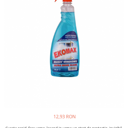
Bibliorafturi, caiete mecanice,
separatoare
Capsatoare, capse si perforatoare
Caiete si blocnotesuri
Dosare, folii protectie si mape
Accesorii diverse pentru birou
Etichetare si ambalare
Arhivare si depozitare
Instrumente de scris
Pixuri de plastic
Pixuri metalice
Pixuri cu gel
Stilouri
Seturi de scris Premium
Instrumente de scris eco
12,93 RON
Creioane mecanice si grafit
Curata rapid, fara urme, lasand in urma un strat de protectie, invizibil.