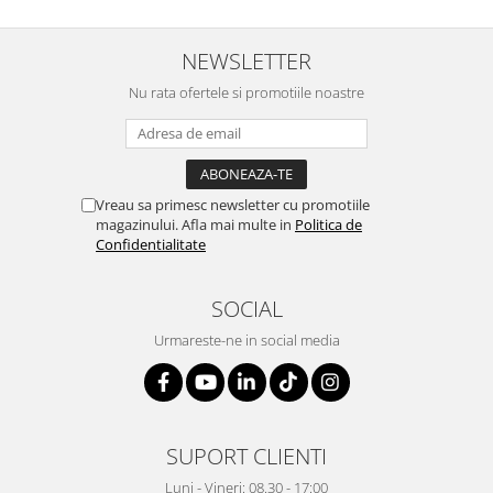
Suporturi si huse telefoane &
tablete
NEWSLETTER
Periferice PC si accesorii
Ergnonomice
Nu rata ofertele si promotiile noastre
Audio
Boxe portabile
Casti
Vreau sa primesc newsletter cu promotiile
Tehnica si mobilier pentru birou
magazinului. Afla mai multe in
Politica de
Laminatoare
Confidentialitate
Folii laminare
SOCIAL
Accesorii mobilier
Urmareste-ne in social media
Ghilotine și Trimmere
Calculatoare de birou
Distrugatoare documente
Cosuri de gunoi pentru birou
SUPORT CLIENTI
Scaune, birouri si produse
Luni - Vineri: 08.30 - 17:00