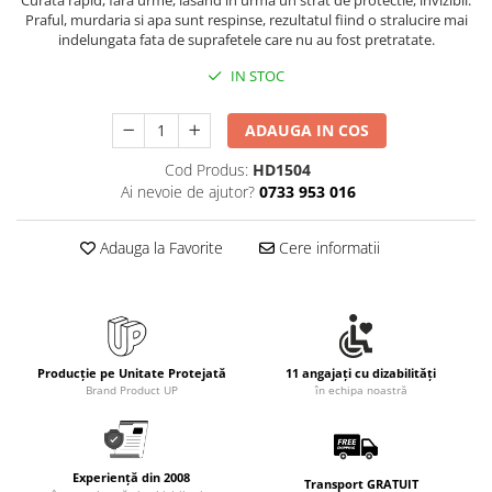
Rollere
Praful, murdaria si apa sunt respinse, rezultatul fiind o stralucire mai
Finelinere
indelungata fata de suprafetele care nu au fost pretratate.
Textmarkere
IN STOC
Markere diverse
Carioci si creioane colorate
ADAUGA IN COS
Rezerve instrumente scris
Cod Produs:
HD1504
Tavite documente si suporturi
Ai nevoie de ajutor?
0733 953 016
Ascutitori, radiere, agrafe
Adauga la Favorite
Cere informatii
Foarfece pentru birou
Curatenie si igiena
Produse Antibacteriene
Articole pentru baie
Producție pe Unitate Protejată
11 angajați cu dizabilități
Articole pentru bucatarie
Brand Product UP
în echipa noastră
Maturi, mopuri si galeti
Hartie igienica, prosoape hartie si
dispensere
Experiență din 2008
Transport GRATUIT