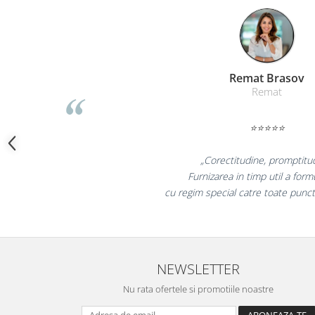
Camasi
Pantaloni
Pantaloni cu pieptar
Hanorace
Jachete
Liamed Braso
Liamed
Impermeabile
Veste
⭐⭐⭐⭐⭐
Reflectorizante
Incaltaminte
„Promotionalele sunt mi
Incaltaminte de lucru si protectie
colegii mei au fost foarte 
Incaltaminte de oras si munte
la fel si clientii nostr
Echipamente medicale
Manusi de protectie
Accesorii pentru protectia capului
NEWSLETTER
Casti de protectie
Nu rata ofertele si promotiile noastre
Antifoane
Ochelari de protectie si viziere