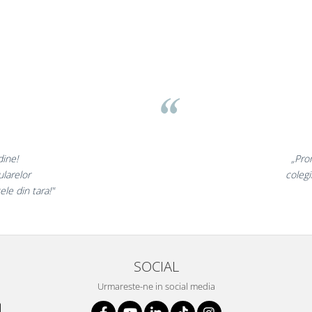
v
nunate,
„Ne buc
incantati,
ne declara
i!”
s
SOCIAL
Urmareste-ne in social media