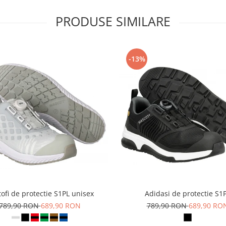
PRODUSE SIMILARE
-13%
ofi de protectie S1PL unisex
Adidasi de protectie S1
789,90 RON
689,90 RON
789,90 RON
689,90 RO