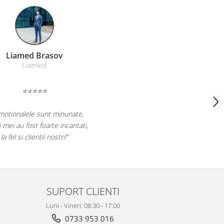
Farmacom Brasov
Farmacom
⭐⭐⭐⭐⭐
uram pentru reluarea colaborarii si
m multumiti pentru produsele plasate
i finalizate cu succes la timp."
SUPORT CLIENTI
Luni - Vineri: 08.30 - 17:00
0733 953 016