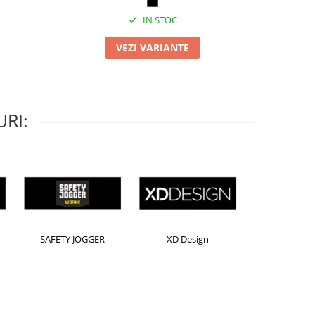
IN STOC
VEZI VARIANTE
RI:
Horion
Kensington
Leitz