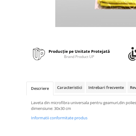
Bibliorafturi, caiete mecanice,
separatoare
Capsatoare, capse si perforatoare
Caiete si blocnotesuri
Dosare, folii protectie si mape
Accesorii diverse pentru birou
Producție pe Unitate Protejată
Etichetare si ambalare
Brand Product UP
Arhivare si depozitare
Instrumente de scris
Pixuri de plastic
Caracteristici
Intrebari frecvente
Re
Descriere
Pixuri metalice
Pixuri cu gel
Laveta din microfibra universala pentru geamuri,din polies
Stilouri
dimensiune: 30x30 cm
Seturi de scris Premium
Informatii conformitate produs
Instrumente de scris eco
Creioane mecanice si grafit