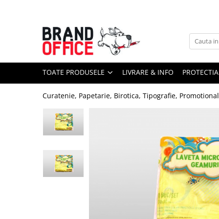
Toate Produsele
Unitate Protejata - PRODUCTIE
Hartie copiator si produse
TOATE PRODUSELE
LIVRARE & INFO
PROTECTIA
tipografice
Produse consumabile din hartie
Curatenie, Papetarie, Birotica, Tipografie, Promotiona
Detergenti si dezinfectanti
Formulare tipizate
Saci menajeri (Unitate Protejata)
Agende, calendare si organizatoare
Agende personalizabile
Organizatoare business
Birotica si papetarie
Hartie si articole din hartie