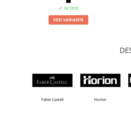
Articole pentru rufe, casa,
IN STOC
geamuri, mobila
Articole pentru birou, suprafete,
VEZI VARIANTE
pardoseli
Intretinere si odorizante masina
Saci de gunoi
DE
Accesorii pentru curatenie
Tipografie si stampile
Formulare tipizate
Caiete si blocnotesuri
personalizate
Stampile, tusiere si tus
Brand Product UP
Colorissimo
EK
Protectia muncii si Imbracaminte
Imbracaminte
Tricouri
Bluze & Pulovere