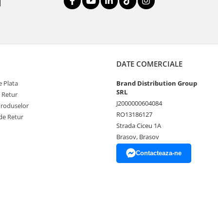
DATE COMERCIALE
 Plata
Brand Distribution Group
SRL
e Retur
J2000000604084
Produselor
RO13186127
de Retur
Strada Ciceu 1A
Brasov, Brasov
Contacteaza-ne