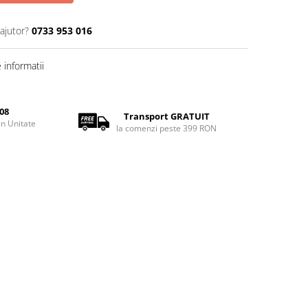
ajutor?
0733 953 016
informatii
08
Transport GRATUIT
rin Unitate
la comenzi peste 399 RON