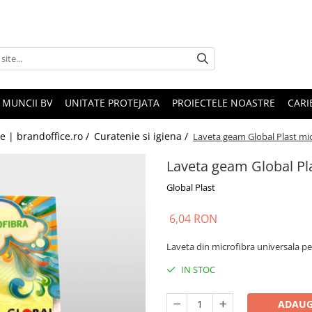
 MUNCII BV
UNITATE PROTEJATA
PROIECTELE NOASTRE
CARI
le | brandoffice.ro /
Curatenie si igiena /
Laveta geam Global Plast mi
Laveta geam Global Pl
Global Plast
6,04 RON
Laveta din microfibra universala p
IN STOC
ADAUG