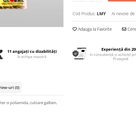
Cod Produs:
LMY
Ai nevoie de 
Adauga la Favorite
Cere 
Experiență din 20
11 angajați cu dizabilități
în consultanță și achiziții p
în echipa noastră
Protejată
view-uri
(0)
ter si poliamida, culoare galben,