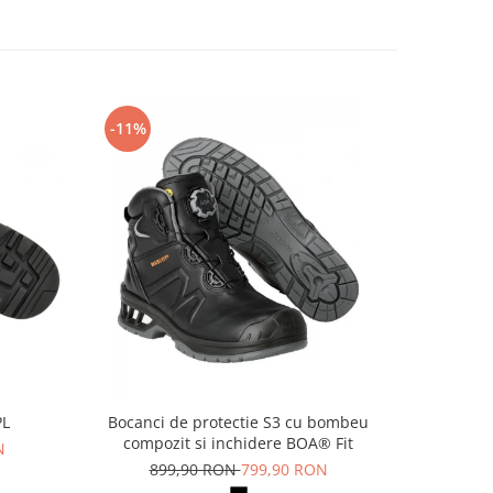
-11%
-14%
PL
Bocanci de protectie S3 cu bombeu
Pa
compozit si inchidere BOA® Fit
N
69
899,90 RON
799,90 RON