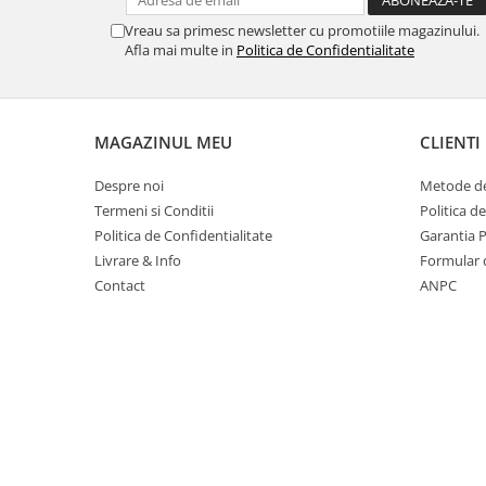
Masti de protectie respiratorie
Vreau sa primesc newsletter cu promotiile magazinului.
Sepci, caciuli si esarfe
Afla mai multe in
Politica de Confidentialitate
Pachete promotionale
Accesorii pentru protectia muncii
MAGAZINUL MEU
CLIENTI
Sosete de lucru
Branturi
Despre noi
Metode de
Diverse accesorii
Termeni si Conditii
Politica d
Articole de unica folosinta
Politica de Confidentialitate
Garantia 
Livrare & Info
Formular 
Copii - tricouri si hanorace
Contact
ANPC
Comunicare si prezentare
Flipchart-uri
Ecrane Interactive
Sisteme de afisare
Ecrane de proiectie
Accesorii prezentare