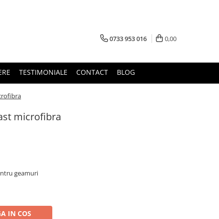
0733 953 016
0,00
ERE
TESTIMONIALE
CONTACT
BLOG
crofibra
ast microfibra
entru geamuri
A IN COS