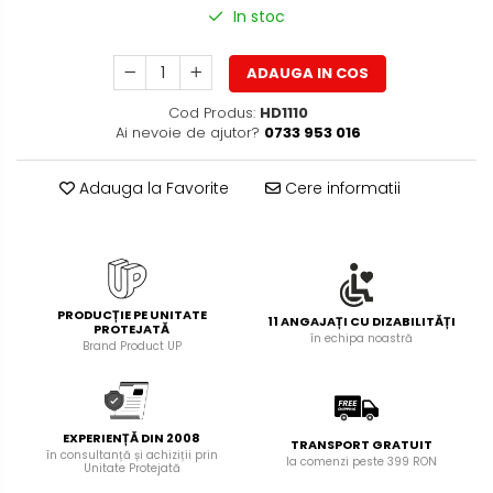
Foarfece pentru birou
In stoc
Diverse accesorii
Articole de unica folosinta
ADAUGA IN COS
Copii - tricouri si hanorace
Cod Produs:
HD1110
Ai nevoie de ajutor?
0733 953 016
Adauga la Favorite
Cere informatii
PRODUCȚIE PE UNITATE
11 ANGAJAȚI CU DIZABILITĂȚI
PROTEJATĂ
în echipa noastră
Brand Product UP
EXPERIENȚĂ DIN 2008
TRANSPORT GRATUIT
în consultanță și achiziții prin
la comenzi peste 399 RON
Unitate Protejată