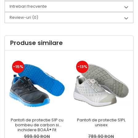
Intrebari frecvente
Review-uri
(0)
Produse similare
-15%
-13%
Pantofi de protectie S1P cu
Pantofi de protectie S1PL
bombeu de carbon si
unisex
inchidere BOAÂ® Fit
999,90 RON
789,90 RON