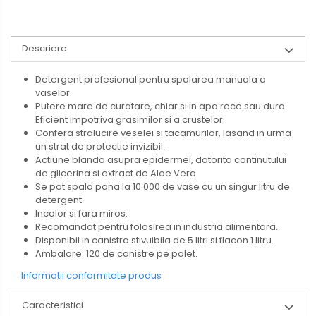
Descriere
Detergent profesional pentru spalarea manuala a
vaselor.
Putere mare de curatare, chiar si in apa rece sau dura.
Eficient impotriva grasimilor si a crustelor.
Confera stralucire veselei si tacamurilor, lasand in urma
un strat de protectie invizibil.
Actiune blanda asupra epidermei, datorita continutului
de glicerina si extract de Aloe Vera.
Se pot spala pana la 10 000 de vase cu un singur litru de
detergent.
Incolor si fara miros.
Recomandat pentru folosirea in industria alimentara.
Disponibil in canistra stivuibila de 5 litri si flacon 1 litru.
Ambalare: 120 de canistre pe palet.
Informatii conformitate produs
Caracteristici