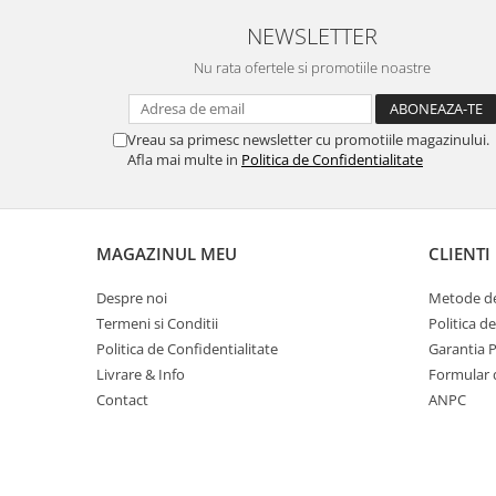
Table magnetice (whiteboard-uri)
NEWSLETTER
Electronice si accesorii tech
Nu rata ofertele si promotiile noastre
Gadgeturi mobile
Securitate digitala
Adaptoare de calatorie
Vreau sa primesc newsletter cu promotiile magazinului.
Afla mai multe in
Politica de Confidentialitate
Baterii si acumulatori
Cabluri si conectivitate
Incarcatoare wireless
MAGAZINUL MEU
CLIENTI
Incarcatoare cu fir si auto
Despre noi
Metode de
Ceasuri smart - Smartwatch
Termeni si Conditii
Politica d
Baterii externe - Powerbanks
Politica de Confidentialitate
Garantia 
Livrare & Info
Formular 
Accesorii localizare (FindMy)
Contact
ANPC
Cartuse, tonere, consumabile PC
Standuri PC si suporturi
ergonomice