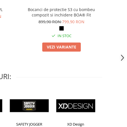
PL
Bocanci de protectie S3 cu bombeu
Pa
compozit si inchidere BOA® Fit
N
69
899,90 RON
799,90 RON
IN STOC
VEZI VARIANTE
RI:
orion
Kensington
Leitz