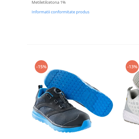
Metiletilcetona 1%
Articole pentru rufe, casa,
geamuri, mobila
Informatii conformitate produs
Articole pentru birou, suprafete,
pardoseli
Intretinere si odorizante masina
Saci de gunoi
Accesorii pentru curatenie
Tipografie si stampile
-15%
-13%
Formulare tipizate
Caiete si blocnotesuri
personalizate
Stampile, tusiere si tus
Protectia muncii si Imbracaminte
Imbracaminte
Tricouri
Bluze & Pulovere