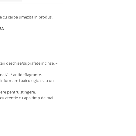
ere cu carpa umezita in produs.
EA
ari deschise/suprafete incinse. –
inat/…/ antideflagrante.
 informare toxicologica sau un
bere pentru stingere.
cu atentie cu apa timp de mai