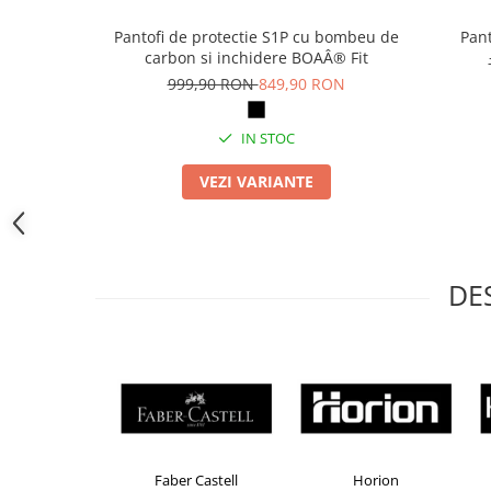
Camasi
Pantaloni
Pantofi de protectie S1P cu bombeu de
Pant
carbon si inchidere BOAÂ® Fit
Pantaloni cu pieptar
999,90 RON
849,90 RON
Hanorace
Jachete
IN STOC
Impermeabile
Veste
VEZI VARIANTE
Reflectorizante
Incaltaminte
Incaltaminte de lucru si protectie
DE
Incaltaminte de oras si munte
Echipamente medicale
Manusi de protectie
Accesorii pentru protectia capului
Casti de protectie
Antifoane
Brand Product UP
Colorissimo
EKOMAX
Ochelari de protectie si viziere