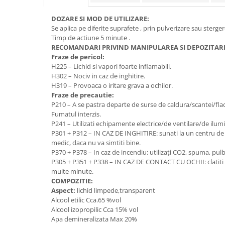
Rollere
Finelinere
DOZARE SI MOD DE UTILIZARE:
Se aplica pe diferite suprafete , prin pulverizare sau sterg
Textmarkere
Timp de actiune 5 minute .
Markere diverse
RECOMANDARI PRIVIND MANIPULAREA SI DEPOZITAR
Carioci si creioane colorate
Fraze de pericol:
H225 – Lichid si vapori foarte inflamabili.
Rezerve instrumente scris
H302 – Nociv in caz de inghitire.
Tavite documente si suporturi
H319 – Provoaca o iritare grava a ochilor.
Fraze de precautie:
Ascutitori, radiere, agrafe
P210 – A se pastra departe de surse de caldura/scantei/flac
Foarfece pentru birou
Fumatul interzis.
P241 – Utilizati echipamente electrice/de ventilare/de ilum
Curatenie si igiena
P301 + P312 – IN CAZ DE INGHITIRE: sunati la un centru de
Produse Antibacteriene
medic, daca nu va simtiti bine.
P370 + P378 – In caz de incendiu: utilizaţi CO2, spuma, pul
Articole pentru baie
P305 + P351 + P338 – IN CAZ DE CONTACT CU OCHII: clatiti 
multe minute.
Articole pentru bucatarie
COMPOZITIE:
Maturi, mopuri si galeti
Aspect:
lichid limpede,transparent
Alcool etilic Cca.65 %vol
Hartie igienica, prosoape hartie si
Alcool izopropilic Cca 15% vol
dispensere
Apa demineralizata Max 20%