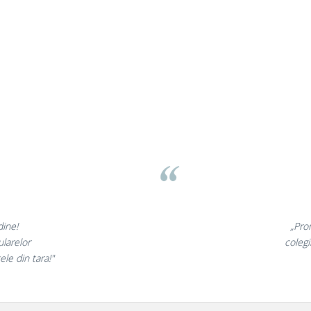
asov
⭐
nt minunate,
„Ne
arte incantati,
ne de
 nostri!”