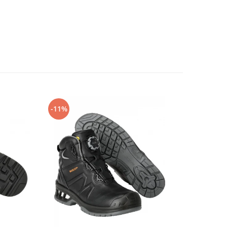
-11%
-14%