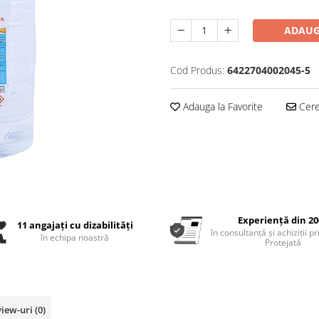
ADAUG
Cod Produs:
6422704002045-5
Adauga la Favorite
Cere 
Experiență din 20
11 angajați cu dizabilități
în consultanță și achiziții p
în echipa noastră
Protejată
view-uri
(0)