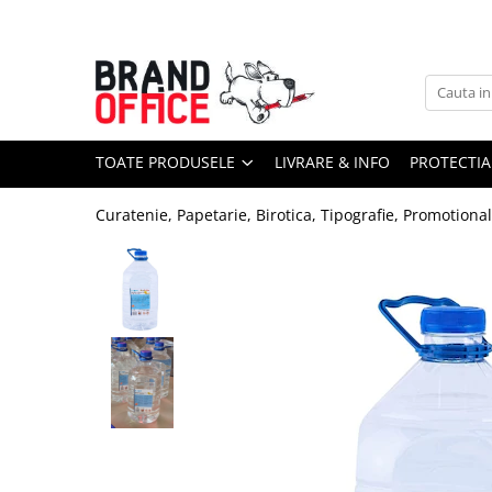
Toate Produsele
Unitate Protejata - PRODUCTIE
Hartie copiator si produse
TOATE PRODUSELE
LIVRARE & INFO
PROTECTIA
tipografice
Produse consumabile din hartie
Curatenie, Papetarie, Birotica, Tipografie, Promotiona
Detergenti si dezinfectanti
Formulare tipizate
Saci menajeri (Unitate Protejata)
Agende, calendare si organizatoare
Agende personalizabile
Organizatoare business
Birotica si papetarie
Hartie si articole din hartie