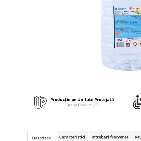
Bibliorafturi, caiete mecanice,
separatoare
Capsatoare, capse si perforatoare
Caiete si blocnotesuri
Dosare, folii protectie si mape
Accesorii diverse pentru birou
Etichetare si ambalare
Arhivare si depozitare
Instrumente de scris
Pixuri de plastic
Pixuri metalice
Producție pe Unitate Protejată
Pixuri cu gel
Brand Product UP
Stilouri
Seturi de scris Premium
Instrumente de scris eco
Creioane mecanice si grafit
Caracteristici
Intrebari frecvente
Re
Descriere