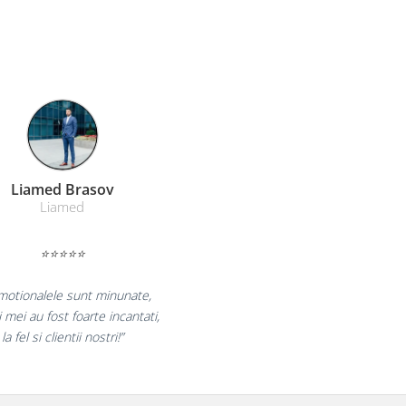
Farmacom Brasov
Farmacom
⭐⭐⭐⭐⭐
 bucuram pentru reluarea colaborarii si
claram multumiti pentru produsele plasate
si finalizate cu succes la timp."