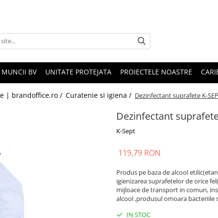
 MUNCII BV
UNITATE PROTEJATA
PROIECTELE NOASTRE
CARI
le | brandoffice.ro /
Curatenie si igiena /
Dezinfectant suprafete K-SEP
Dezinfectant suprafet
K-Sept
119,79 RON
Produs pe baza de alcool etilic(eta
igienizarea suprafetelor de orice fel(
mijloace de transport in comun, inst
alcool ,produsul omoara bacteriile s
IN STOC