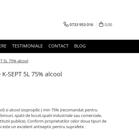
0733 953 016
0,00
ERE
TESTIMONIALE
CONTACT
BLOG
T 5L 75% alcool
e K-SEPT 5L 75% alcool
nol) si alcool izopropilic ( min 75% )recomandat pentru
birouri, spatii de locuit,spatii industriale sau comerciale,
itutii publice). Conform proprietatilor celor doua tipuri de
i este un excelent antiseptic pentru suprafete .