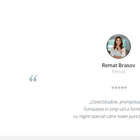
Masti de protectie respiratorie
Sepci, caciuli si esarfe
Pachete promotionale
Accesorii pentru protectia muncii
Sosete de lucru
Branturi
Diverse accesorii
Liamed Br
Articole de unica folosinta
Liamed
Copii - tricouri si hanorace
Comunicare si prezentare
⭐⭐⭐⭐
Flipchart-uri
„Promotionalele su
Ecrane Interactive
colegii mei au fost fo
Sisteme de afisare
la fel si clientii
Ecrane de proiectie
Accesorii prezentare