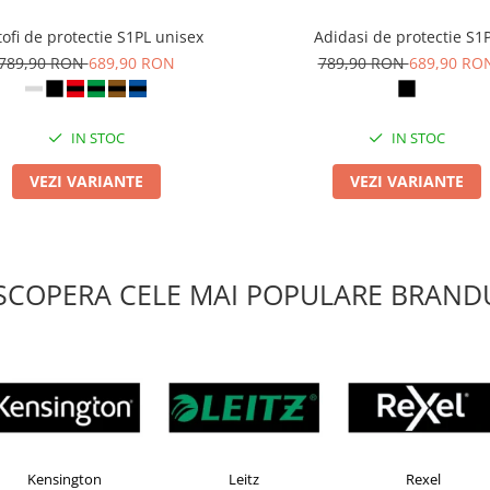
ofi de protectie S1PL unisex
Adidasi de protectie S1
789,90 RON
689,90 RON
789,90 RON
689,90 RO
IN STOC
IN STOC
VEZI VARIANTE
VEZI VARIANTE
SCOPERA CELE MAI POPULARE BRANDU
Esselte
Faber Castell
H