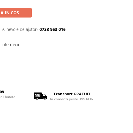
A IN COS
Ai nevoie de ajutor?
0733 953 016
informatii
08
Transport GRATUIT
rin Unitate
la comenzi peste 399 RON