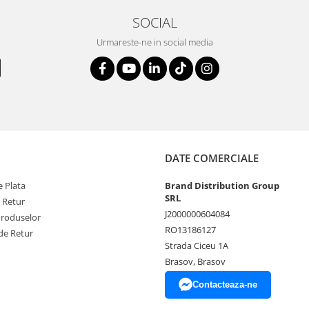
SOCIAL
Urmareste-ne in social media
DATE COMERCIALE
 Plata
Brand Distribution Group
SRL
e Retur
J2000000604084
Produselor
RO13186127
de Retur
Strada Ciceu 1A
Brasov, Brasov
Contacteaza-ne