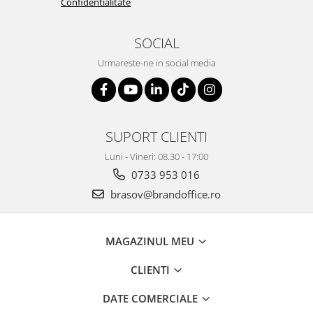
Confidentialitate
Suporturi si huse telefoane &
tablete
SOCIAL
Periferice PC si accesorii
Ergnonomice
Urmareste-ne in social media
Audio
Boxe portabile
Casti
SUPORT CLIENTI
Tehnica si mobilier pentru birou
Laminatoare
Luni - Vineri: 08.30 - 17:00
Folii laminare
0733 953 016
brasov@brandoffice.ro
Accesorii mobilier
Ghilotine și Trimmere
Calculatoare de birou
MAGAZINUL MEU
Distrugatoare documente
CLIENTI
Cosuri de gunoi pentru birou
DATE COMERCIALE
Scaune, birouri si produse