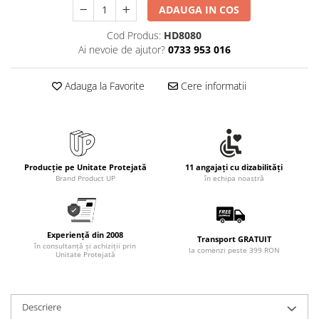
Rollere
ADAUGA IN COS
Finelinere
Cod Produs:
HD8080
Textmarkere
Ai nevoie de ajutor?
0733 953 016
Markere diverse
Carioci si creioane colorate
Adauga la Favorite
Cere informatii
Rezerve instrumente scris
Tavite documente si suporturi
Ascutitori, radiere, agrafe
Foarfece pentru birou
Producție pe Unitate Protejată
11 angajați cu dizabilități
Brand Product UP
în echipa noastră
Curatenie si igiena
Produse Antibacteriene
Articole pentru baie
Experiență din 2008
Transport GRATUIT
Articole pentru bucatarie
în consultanță și achiziții prin
la comenzi peste 399 RON
Unitate Protejată
Maturi, mopuri si galeti
Hartie igienica, prosoape hartie si
dispensere
Descriere