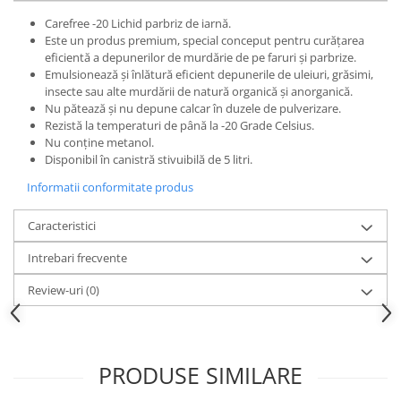
Articole pentru rufe, casa,
Carefree -20 Lichid parbriz de iarnă.
geamuri, mobila
Este un produs premium, special conceput pentru curățarea
Articole pentru birou, suprafete,
eficientă a depunerilor de murdărie de pe faruri și parbrize.
pardoseli
Emulsionează și înlătură eficient depunerile de uleiuri, grăsimi,
insecte sau alte murdării de natură organică și anorganică.
Intretinere si odorizante masina
Nu pătează și nu depune calcar în duzele de pulverizare.
Rezistă la temperaturi de până la -20 Grade Celsius.
Saci de gunoi
Nu conține metanol.
Accesorii pentru curatenie
Disponibil în canistră stivuibilă de 5 litri.
Tipografie si stampile
Informatii conformitate produs
Formulare tipizate
Caracteristici
Caiete si blocnotesuri
personalizate
Intrebari frecvente
Stampile, tusiere si tus
Review-uri
(0)
Protectia muncii si Imbracaminte
Imbracaminte
Tricouri
PRODUSE SIMILARE
Bluze & Pulovere