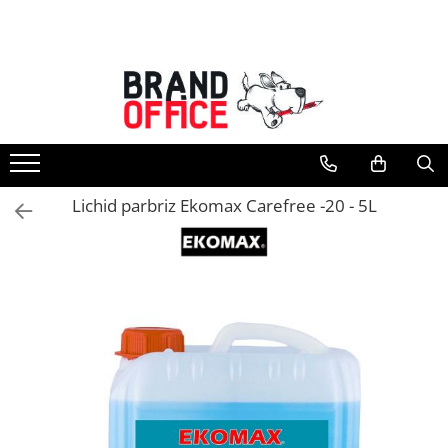
Toate Produsele
Unitate Protejata - PRODUCTIE
Hartie copiator si produse
tipografice
Produse consumabile din hartie
Lichid parbriz Ekomax Carefree -20 - 5L
Detergenti si dezinfectanti
Formulare tipizate
Saci menajeri (Unitate Protejata)
Agende, calendare si organizatoare
Agende personalizabile
Organizatoare business
Birotica si papetarie
Hartie si articole din hartie