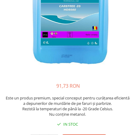
Bibliorafturi, caiete mecanice,
separatoare
Capsatoare, capse si perforatoare
Caiete si blocnotesuri
Dosare, folii protectie si mape
Accesorii diverse pentru birou
Etichetare si ambalare
Arhivare si depozitare
Instrumente de scris
Pixuri de plastic
91,73 RON
Pixuri metalice
Este un produs premium, special conceput pentru curățarea eficientă
Pixuri cu gel
a depunerilor de murdărie de pe faruri și parbrize.
Stilouri
Rezistă la temperaturi de până la -20 Grade Celsius.
Seturi de scris Premium
Nu conține metanol.
Instrumente de scris eco
IN STOC
Creioane mecanice si grafit