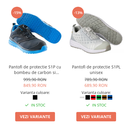
Camasi
Pantaloni
-15%
-13%
Pantaloni cu pieptar
Hanorace
Jachete
Impermeabile
Veste
Reflectorizante
Incaltaminte
Pantofi de protectie S1P cu
Pantofi de protectie S1PL
Incaltaminte de lucru si protectie
bombeu de carbon si
unisex
inchidere BOAÂ® Fit
Incaltaminte de oras si munte
999,90 RON
789,90 RON
849,90 RON
689,90 RON
Echipamente medicale
Varianta culoare:
Varianta culoare:
Manusi de protectie
Accesorii pentru protectia capului
IN STOC
IN STOC
Casti de protectie
VEZI VARIANTE
VEZI VARIANTE
Antifoane
Ochelari de protectie si viziere