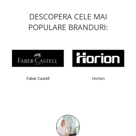
Masti de protectie respiratorie
Sepci, caciuli si esarfe
DESCOPERA CELE MAI
Pachete promotionale
POPULARE BRANDURI:
Accesorii pentru protectia muncii
Sosete de lucru
Branturi
Diverse accesorii
Articole de unica folosinta
Copii - tricouri si hanorace
Faber Castell
Horion
Comunicare si prezentare
Flipchart-uri
Ecrane Interactive
Sisteme de afisare
Ecrane de proiectie
Accesorii prezentare