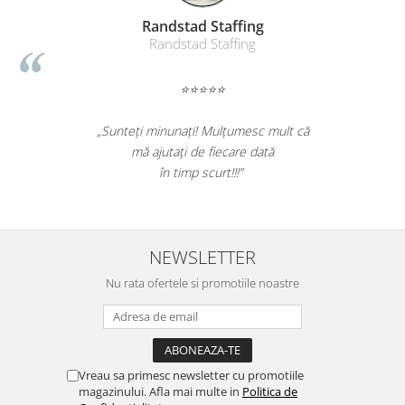
Table magnetice (whiteboard-uri)
Randstad Staffing
Electronice si accesorii tech
Randstad Staffing
Gadgeturi mobile
Securitate digitala
⭐⭐⭐⭐⭐
Adaptoare de calatorie
„Sunteți minunați! Mulțumesc mult că
Baterii si acumulatori
mă ajutați de fiecare dată
Cabluri si conectivitate
în timp scurt!!!”
Incarcatoare wireless
Incarcatoare cu fir si auto
Ceasuri smart - Smartwatch
NEWSLETTER
Baterii externe - Powerbanks
Nu rata ofertele si promotiile noastre
Accesorii localizare (FindMy)
Cartuse, tonere, consumabile PC
Standuri PC si suporturi
Vreau sa primesc newsletter cu promotiile
ergonomice
magazinului. Afla mai multe in
Politica de