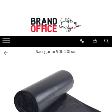
Toate Produsele
Unitate Protejata - PRODUCTIE
Hartie copiator si produse
tipografice
Produse consumabile din hartie
Saci gunoi 90L 20buc
Detergenti si dezinfectanti
Formulare tipizate
Saci menajeri (Unitate Protejata)
Agende, calendare si organizatoare
Agende personalizabile
Organizatoare business
Birotica si papetarie
Hartie si articole din hartie