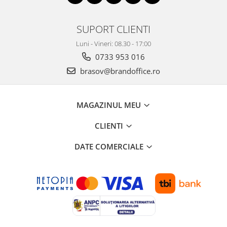
Suporturi si huse telefoane &
tablete
SUPORT CLIENTI
Periferice PC si accesorii
Ergnonomice
Luni - Vineri: 08.30 - 17:00
Audio
0733 953 016
Boxe portabile
brasov@brandoffice.ro
Casti
Tehnica si mobilier pentru birou
MAGAZINUL MEU
Laminatoare
CLIENTI
Folii laminare
Accesorii mobilier
DATE COMERCIALE
Ghilotine și Trimmere
Calculatoare de birou
Distrugatoare documente
Cosuri de gunoi pentru birou
Scaune, birouri si produse