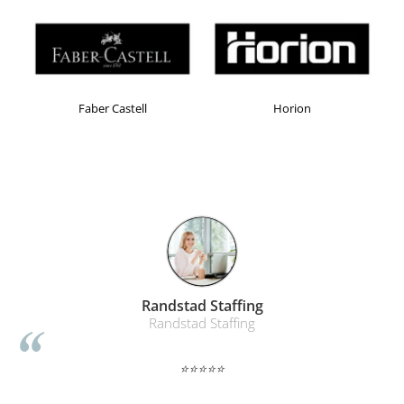
Masti de protectie respiratorie
Sepci, caciuli si esarfe
Pachete promotionale
Accesorii pentru protectia muncii
Faber Castell
Horion
Sosete de lucru
Branturi
Diverse accesorii
Articole de unica folosinta
Copii - tricouri si hanorace
Comunicare si prezentare
Flipchart-uri
Ecrane Interactive
Randstad Staffing
Randstad Staffing
Sisteme de afisare
Ecrane de proiectie
⭐⭐⭐⭐⭐
Accesorii prezentare