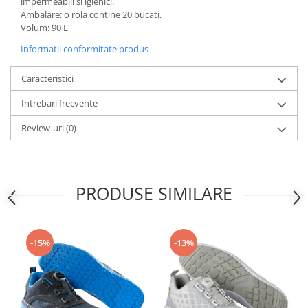
impermeabili si igienici.
Articole pentru rufe, casa,
Ambalare: o rola contine 20 bucati.
geamuri, mobila
Volum: 90 L
Articole pentru birou, suprafete,
Informatii conformitate produs
pardoseli
Intretinere si odorizante masina
Caracteristici
Saci de gunoi
Intrebari frecvente
Accesorii pentru curatenie
Review-uri
(0)
Tipografie si stampile
Formulare tipizate
Caiete si blocnotesuri
PRODUSE SIMILARE
personalizate
Stampile, tusiere si tus
Protectia muncii si Imbracaminte
-15%
-13%
Imbracaminte
Tricouri
Bluze & Pulovere