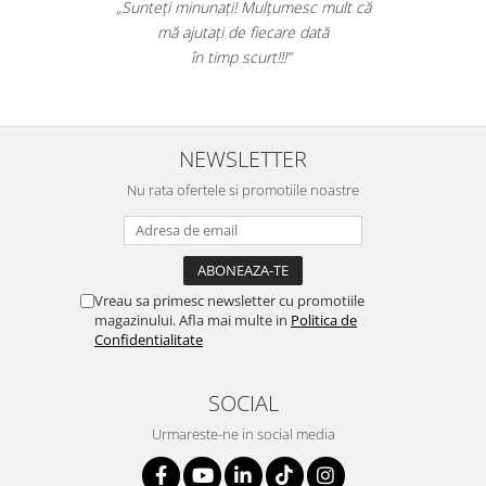
Table magnetice (whiteboard-uri)
„Sunteți minunați! Mulțumesc mult că
mă ajutați de fiecare dată
Electronice si accesorii tech
în timp scurt!!!”
Gadgeturi mobile
Securitate digitala
Adaptoare de calatorie
NEWSLETTER
Baterii si acumulatori
Nu rata ofertele si promotiile noastre
Cabluri si conectivitate
Incarcatoare wireless
Incarcatoare cu fir si auto
Vreau sa primesc newsletter cu promotiile
Ceasuri smart - Smartwatch
magazinului. Afla mai multe in
Politica de
Baterii externe - Powerbanks
Confidentialitate
Accesorii localizare (FindMy)
SOCIAL
Cartuse, tonere, consumabile PC
Urmareste-ne in social media
Standuri PC si suporturi
ergonomice