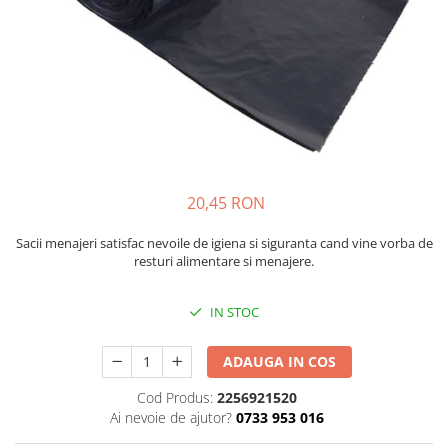
Bibliorafturi, caiete mecanice,
separatoare
Capsatoare, capse si perforatoare
Caiete si blocnotesuri
Dosare, folii protectie si mape
Accesorii diverse pentru birou
Etichetare si ambalare
20,45 RON
Arhivare si depozitare
Instrumente de scris
Sacii menajeri satisfac nevoile de igiena si siguranta cand vine vorba de
resturi alimentare si menajere.
Pixuri de plastic
Pixuri metalice
IN STOC
Pixuri cu gel
Stilouri
ADAUGA IN COS
Seturi de scris Premium
Cod Produs:
2256921520
Instrumente de scris eco
Ai nevoie de ajutor?
0733 953 016
Creioane mecanice si grafit