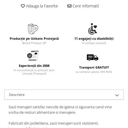
Rollere
Adauga la Favorite
Cere informatii
Finelinere
Textmarkere
Markere diverse
Carioci si creioane colorate
Producție pe Unitate Protejată
11 angajați cu dizabilități
Rezerve instrumente scris
Brand Product UP
în echipa noastră
Tavite documente si suporturi
Ascutitori, radiere, agrafe
Foarfece pentru birou
Experiență din 2008
Transport GRATUIT
în consultanță și achiziții prin
la comenzi peste 399 RON
Curatenie si igiena
Unitate Protejată
Produse Antibacteriene
Articole pentru baie
Descriere
Articole pentru bucatarie
Sacii menajeri satisfac nevoile de igiena si siguranta cand vine
Maturi, mopuri si galeti
vorba de resturi alimentare si menajere.
Hartie igienica, prosoape hartie si
dispensere
Fabricati din polietilena, sacii menajeri sunt rezistenti,