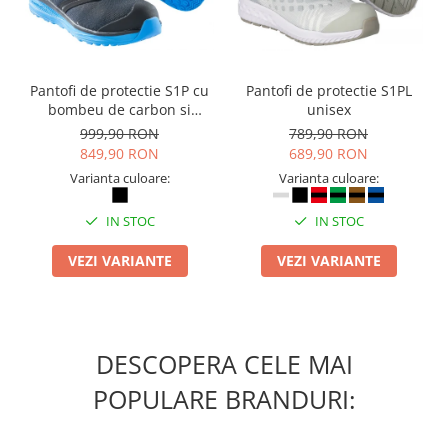
Camasi
Pantaloni
Pantaloni cu pieptar
Hanorace
Pantofi de protectie S1P cu
Pantofi de protectie S1PL
Jachete
bombeu de carbon si
unisex
inchidere BOAÂ® Fit
999,90 RON
789,90 RON
Impermeabile
849,90 RON
689,90 RON
Veste
Varianta culoare:
Varianta culoare:
Reflectorizante
Incaltaminte
IN STOC
IN STOC
Incaltaminte de lucru si protectie
VEZI VARIANTE
VEZI VARIANTE
Incaltaminte de oras si munte
Echipamente medicale
Manusi de protectie
DESCOPERA CELE MAI
Accesorii pentru protectia capului
Casti de protectie
POPULARE BRANDURI:
Antifoane
Ochelari de protectie si viziere