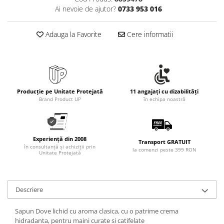
Rollere
Ai nevoie de ajutor?
0733 953 016
Finelinere
Textmarkere
Adauga la Favorite
Cere informatii
Markere diverse
Carioci si creioane colorate
Rezerve instrumente scris
Tavite documente si suporturi
Producție pe Unitate Protejată
11 angajați cu dizabilități
Ascutitori, radiere, agrafe
Brand Product UP
în echipa noastră
Foarfece pentru birou
Curatenie si igiena
Experiență din 2008
Produse Antibacteriene
Transport GRATUIT
în consultanță și achiziții prin
la comenzi peste 399 RON
Unitate Protejată
Articole pentru baie
Articole pentru bucatarie
Maturi, mopuri si galeti
Descriere
Hartie igienica, prosoape hartie si
Sapun Dove lichid cu aroma clasica, cu o patrime crema
dispensere
hidradanta, pentru maini curate si catifelate