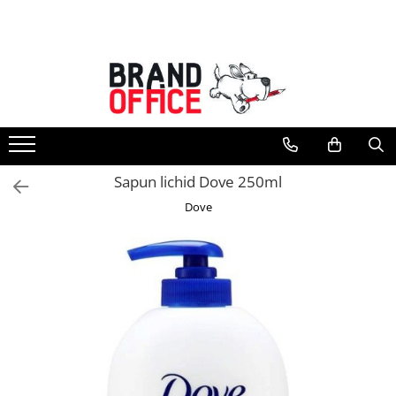
Toate Produsele
Unitate Protejata - PRODUCTIE
Hartie copiator si produse
tipografice
Produse consumabile din hartie
Sapun lichid Dove 250ml
Detergenti si dezinfectanti
Dove
Formulare tipizate
Saci menajeri (Unitate Protejata)
Agende, calendare si organizatoare
Agende personalizabile
Organizatoare business
Birotica si papetarie
Hartie si articole din hartie