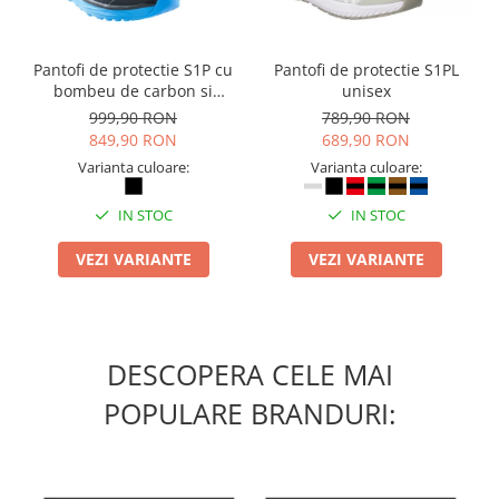
Camasi
Pantaloni
Pantaloni cu pieptar
Pantofi de protectie S1P cu
Pantofi de protectie S1PL
bombeu de carbon si
unisex
Hanorace
inchidere BOAÂ® Fit
999,90 RON
789,90 RON
Jachete
849,90 RON
689,90 RON
Impermeabile
Varianta culoare:
Varianta culoare:
Veste
Reflectorizante
IN STOC
IN STOC
Incaltaminte
VEZI VARIANTE
VEZI VARIANTE
Incaltaminte de lucru si protectie
Incaltaminte de oras si munte
Echipamente medicale
Manusi de protectie
DESCOPERA CELE MAI
Accesorii pentru protectia capului
POPULARE BRANDURI:
Casti de protectie
Antifoane
Ochelari de protectie si viziere