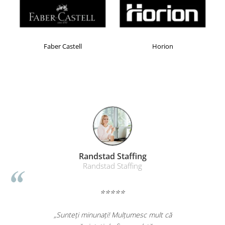
Masti de protectie respiratorie
Sepci, caciuli si esarfe
Pachete promotionale
Faber Castell
Horion
Accesorii pentru protectia muncii
Sosete de lucru
Branturi
Diverse accesorii
Articole de unica folosinta
Copii - tricouri si hanorace
Comunicare si prezentare
Flipchart-uri
Randstad Staffing
Ecrane Interactive
Randstad Staffing
Sisteme de afisare
⭐⭐⭐⭐⭐
Ecrane de proiectie
Accesorii prezentare
„Sunteți minunați! Mulțumesc mult că