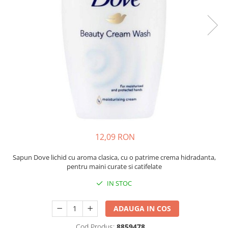
Bibliorafturi, caiete mecanice,
separatoare
Capsatoare, capse si perforatoare
Caiete si blocnotesuri
Dosare, folii protectie si mape
Accesorii diverse pentru birou
Etichetare si ambalare
Arhivare si depozitare
Instrumente de scris
12,09 RON
Pixuri de plastic
Pixuri metalice
Sapun Dove lichid cu aroma clasica, cu o patrime crema hidradanta,
Pixuri cu gel
pentru maini curate si catifelate
Stilouri
IN STOC
Seturi de scris Premium
Instrumente de scris eco
ADAUGA IN COS
Creioane mecanice si grafit
Cod Produs:
8859478