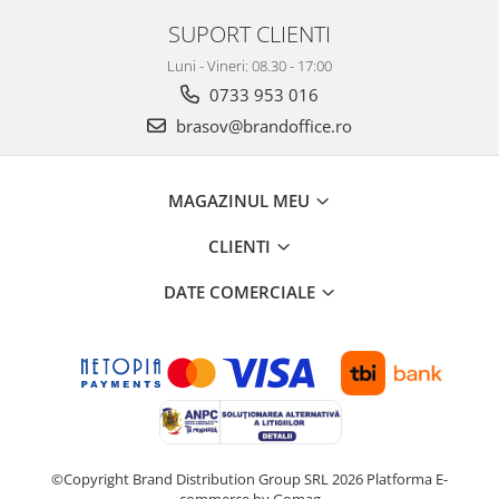
Suporturi si huse telefoane &
SUPORT CLIENTI
tablete
Periferice PC si accesorii
Luni - Vineri: 08.30 - 17:00
Ergnonomice
0733 953 016
Audio
brasov@brandoffice.ro
Boxe portabile
Casti
MAGAZINUL MEU
Tehnica si mobilier pentru birou
Laminatoare
CLIENTI
Folii laminare
DATE COMERCIALE
Accesorii mobilier
Ghilotine și Trimmere
Calculatoare de birou
Distrugatoare documente
Cosuri de gunoi pentru birou
©Copyright Brand Distribution Group SRL 2026
Platforma E-
Scaune, birouri si produse
commerce by Gomag