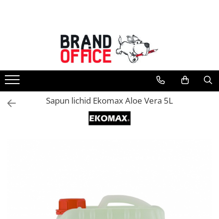
Toate Produsele
Unitate Protejata - PRODUCTIE
Hartie copiator si produse
tipografice
Produse consumabile din hartie
Sapun lichid Ekomax Aloe Vera 5L
Detergenti si dezinfectanti
Formulare tipizate
Saci menajeri (Unitate Protejata)
Agende, calendare si organizatoare
Agende personalizabile
Organizatoare business
Birotica si papetarie
Hartie si articole din hartie