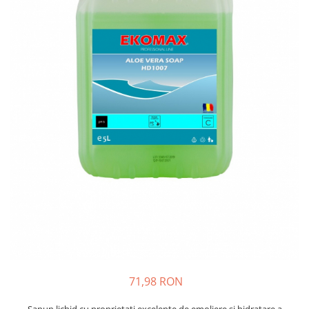
Bibliorafturi, caiete mecanice,
separatoare
Capsatoare, capse si perforatoare
Caiete si blocnotesuri
Dosare, folii protectie si mape
Accesorii diverse pentru birou
Etichetare si ambalare
Arhivare si depozitare
Instrumente de scris
Pixuri de plastic
Pixuri metalice
Pixuri cu gel
Stilouri
Seturi de scris Premium
Instrumente de scris eco
71,98 RON
Creioane mecanice si grafit
Sapun lichid cu proprietati excelente de emoliere si hidratare a