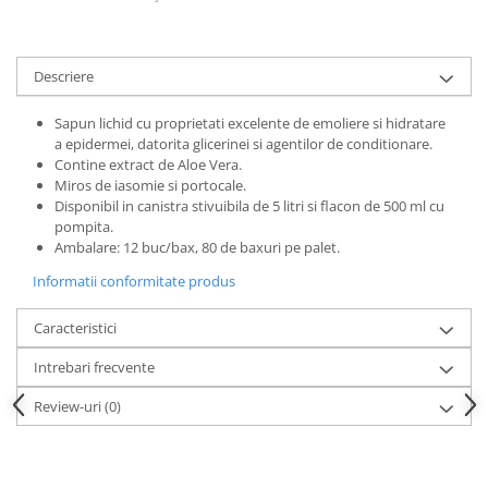
Articole pentru rufe, casa,
geamuri, mobila
Articole pentru birou, suprafete,
Descriere
pardoseli
Intretinere si odorizante masina
Sapun lichid cu proprietati excelente de emoliere si hidratare
a epidermei, datorita glicerinei si agentilor de conditionare.
Saci de gunoi
Contine extract de Aloe Vera.
Miros de iasomie si portocale.
Accesorii pentru curatenie
Disponibil in canistra stivuibila de 5 litri si flacon de 500 ml cu
Tipografie si stampile
pompita.
Ambalare: 12 buc/bax, 80 de baxuri pe palet.
Formulare tipizate
Informatii conformitate produs
Caiete si blocnotesuri
personalizate
Caracteristici
Stampile, tusiere si tus
Intrebari frecvente
Protectia muncii si Imbracaminte
Imbracaminte
Review-uri
(0)
Tricouri
Bluze & Pulovere