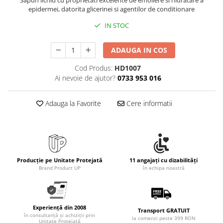
Rollere
epidermei, datorita glicerinei si agentilor de conditionare
Finelinere
IN STOC
Textmarkere
Markere diverse
ADAUGA IN COS
Carioci si creioane colorate
Cod Produs:
HD1007
Rezerve instrumente scris
Ai nevoie de ajutor?
0733 953 016
Tavite documente si suporturi
Ascutitori, radiere, agrafe
Adauga la Favorite
Cere informatii
Foarfece pentru birou
Curatenie si igiena
Produse Antibacteriene
Articole pentru baie
Producție pe Unitate Protejată
11 angajați cu dizabilități
Brand Product UP
în echipa noastră
Articole pentru bucatarie
Maturi, mopuri si galeti
Hartie igienica, prosoape hartie si
Experiență din 2008
Transport GRATUIT
dispensere
în consultanță și achiziții prin
la comenzi peste 399 RON
Unitate Protejată