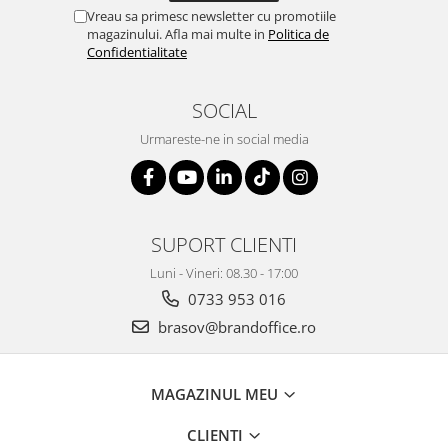
Suporturi si huse telefoane &
Vreau sa primesc newsletter cu promotiile
tablete
magazinului. Afla mai multe in
Politica de
Confidentialitate
Periferice PC si accesorii
Ergnonomice
SOCIAL
Audio
Boxe portabile
Urmareste-ne in social media
Casti
Tehnica si mobilier pentru birou
Laminatoare
SUPORT CLIENTI
Folii laminare
Luni - Vineri: 08.30 - 17:00
Accesorii mobilier
0733 953 016
Ghilotine și Trimmere
brasov@brandoffice.ro
Calculatoare de birou
Distrugatoare documente
MAGAZINUL MEU
Cosuri de gunoi pentru birou
Scaune, birouri si produse
CLIENTI