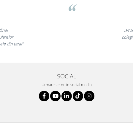
nunate,
„Ne bucu
ncantati,
ne declaram
!”
si
SOCIAL
Urmareste-ne in social media