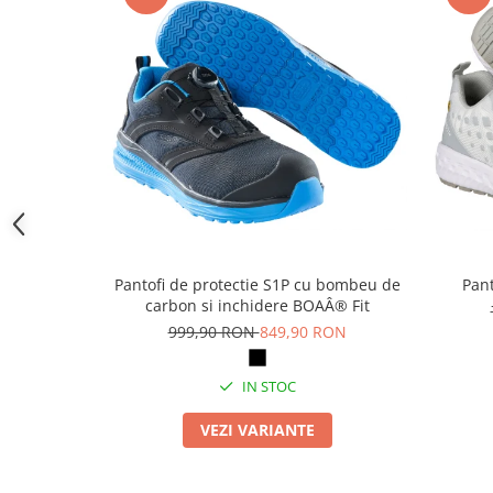
Camasi
Pantaloni
Pantaloni cu pieptar
Hanorace
Jachete
Impermeabile
Veste
Reflectorizante
Incaltaminte
Incaltaminte de lucru si protectie
Pantofi de protectie S1P cu bombeu de
Pant
Incaltaminte de oras si munte
carbon si inchidere BOAÂ® Fit
Echipamente medicale
999,90 RON
849,90 RON
Manusi de protectie
IN STOC
Accesorii pentru protectia capului
Casti de protectie
VEZI VARIANTE
Antifoane
Ochelari de protectie si viziere