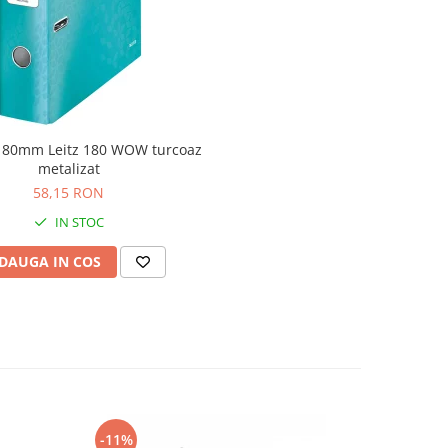
ft 80mm Leitz 180 WOW turcoaz
metalizat
58,15 RON
IN STOC
DAUGA IN COS
-11%
-14%