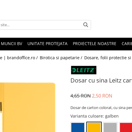
 MUNCII BV
UNITATE PROTEJATA
PROIECTELE NOASTRE
CARI
le | brandoffice.ro /
Birotica si papetarie /
Dosare, folii protectie 
Dosar cu sina Leitz ca
4,65 RON
2,50 RON
Dosar de carton colorat, cu sina pe
Varianta culoare
: galben