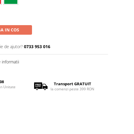
A IN COS
ie de ajutor?
0733 953 016
informatii
08
Transport GRATUIT
rin Unitate
la comenzi peste 399 RON