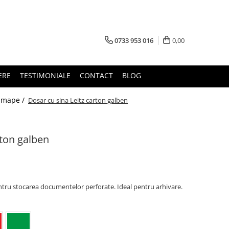
0733 953 016
0,00
ERE
TESTIMONIALE
CONTACT
BLOG
si mape /
Dosar cu sina Leitz carton galben
rton galben
ntru stocarea documentelor perforate. Ideal pentru arhivare.