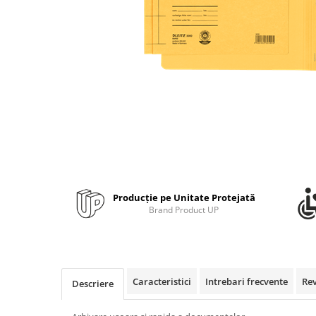
Bibliorafturi, caiete mecanice,
separatoare
Capsatoare, capse si perforatoare
Caiete si blocnotesuri
Dosare, folii protectie si mape
Accesorii diverse pentru birou
Etichetare si ambalare
Arhivare si depozitare
Instrumente de scris
Pixuri de plastic
Producție pe Unitate Protejată
Brand Product UP
Pixuri metalice
Pixuri cu gel
Stilouri
Seturi de scris Premium
Caracteristici
Intrebari frecvente
Re
Descriere
Instrumente de scris eco
Creioane mecanice si grafit