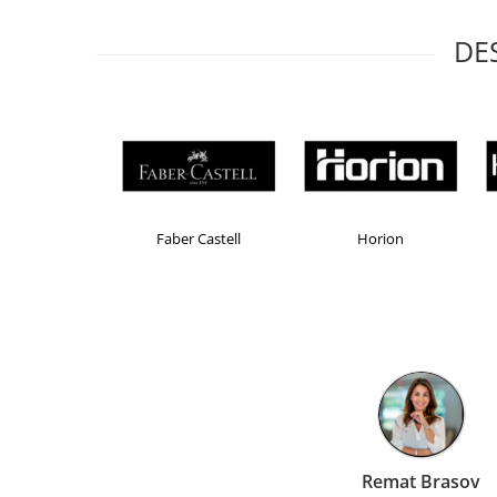
Masti de protectie respiratorie
DE
Sepci, caciuli si esarfe
Pachete promotionale
Accesorii pentru protectia muncii
Sosete de lucru
Branturi
Diverse accesorii
Articole de unica folosinta
Brand Product UP
Colorissimo
Copii - tricouri si hanorace
Comunicare si prezentare
Flipchart-uri
Ecrane Interactive
Sisteme de afisare
Ecrane de proiectie
Accesorii prezentare
Liamed Brasov