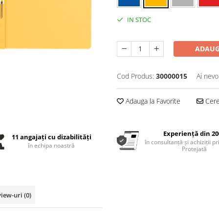
IN STOC
ADAUG
Cod Produs:
30000015
Ai nevo
Adauga la Favorite
Cere 
Experiență din 20
11 angajați cu dizabilități
în consultanță și achiziții p
în echipa noastră
Protejată
view-uri
(0)