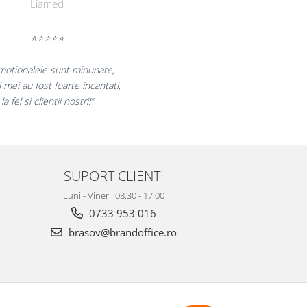
Farmacom
⭐⭐⭐⭐⭐
ram pentru reluarea colaborarii si
 multumiti pentru produsele plasate
 finalizate cu succes la timp."
SUPORT CLIENTI
Luni - Vineri: 08.30 - 17:00
0733 953 016
brasov@brandoffice.ro