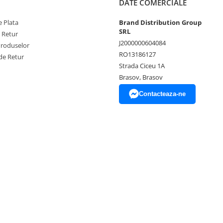
DATE COMERCIALE
 Plata
Brand Distribution Group
SRL
e Retur
J2000000604084
Produselor
RO13186127
de Retur
Strada Ciceu 1A
Brasov, Brasov
Contacteaza-ne