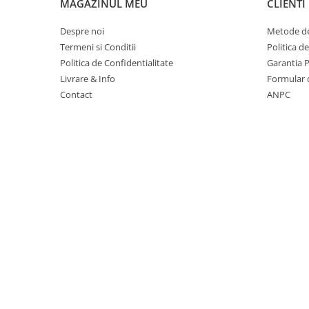
MAGAZINUL MEU
CLIENTI
Suporturi si huse telefoane &
tablete
Despre noi
Metode de
Periferice PC si accesorii
Termeni si Conditii
Politica d
Ergnonomice
Politica de Confidentialitate
Garantia 
Audio
Livrare & Info
Formular 
Contact
ANPC
Boxe portabile
Casti
Tehnica si mobilier pentru birou
Laminatoare
Folii laminare
Accesorii mobilier
Ghilotine și Trimmere
Calculatoare de birou
Distrugatoare documente
Cosuri de gunoi pentru birou
Scaune, birouri si produse