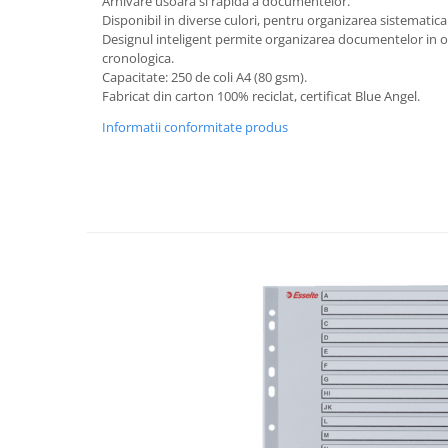
Arhivare usoara si rapida a documentelor.
Rollere
Disponibil in diverse culori, pentru organizarea sistemati
Finelinere
Designul inteligent permite organizarea documentelor in o
cronologica.
Textmarkere
Capacitate: 250 de coli A4 (80 gsm).
Markere diverse
Fabricat din carton 100% reciclat, certificat Blue Angel.
Carioci si creioane colorate
Informatii conformitate produs
Rezerve instrumente scris
Tavite documente si suporturi
Ascutitori, radiere, agrafe
Foarfece pentru birou
Curatenie si igiena
Produse Antibacteriene
Articole pentru baie
Articole pentru bucatarie
Maturi, mopuri si galeti
Hartie igienica, prosoape hartie si
dispensere