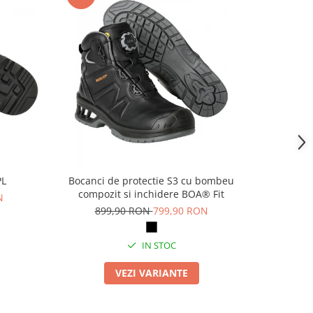
PL
Bocanci de protectie S3 cu bombeu
Pa
compozit si inchidere BOA® Fit
N
69
899,90 RON
799,90 RON
IN STOC
VEZI VARIANTE