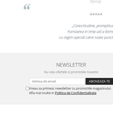
Liamed
Table magnetice (whiteboard-uri)
Electronice si accesorii tech
⭐⭐⭐⭐⭐
Gadgeturi mobile
Securitate digitala
„Promotionalele sunt mi
Adaptoare de calatorie
colegii mei au fost foarte i
la fel si clientii nostri
Baterii si acumulatori
Cabluri si conectivitate
Incarcatoare wireless
Incarcatoare cu fir si auto
NEWSLETTER
Ceasuri smart - Smartwatch
Nu rata ofertele si promotiile noastre
Baterii externe - Powerbanks
Accesorii localizare (FindMy)
Vreau sa primesc newsletter cu promotiile magazinului.
Afla mai multe in
Politica de Confidentialitate
Cartuse, tonere, consumabile PC
Standuri PC si suporturi
ergonomice