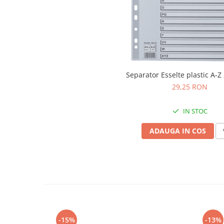
Articole pentru rufe, casa,
geamuri, mobila
Articole pentru birou, suprafete,
pardoseli
Intretinere si odorizante masina
Saci de gunoi
Separator Esselte plastic A-Z
29,25 RON
Accesorii pentru curatenie
Tipografie si stampile
IN STOC
Formulare tipizate
ADAUGA IN COS
Caiete si blocnotesuri
personalizate
Stampile, tusiere si tus
Protectia muncii si Imbracaminte
Imbracaminte
Tricouri
Bluze & Pulovere
-15%
-13%