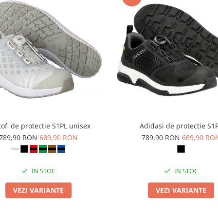
ofi de protectie S1PL unisex
Adidasi de protectie S1
789,90 RON
689,90 RON
789,90 RON
689,90 RO
IN STOC
IN STOC
VEZI VARIANTE
VEZI VARIANTE