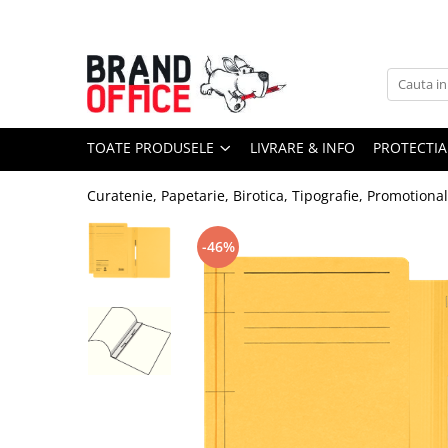
Toate Produsele
Unitate Protejata - PRODUCTIE
Hartie copiator si produse
TOATE PRODUSELE
LIVRARE & INFO
PROTECTIA
tipografice
Produse consumabile din hartie
Curatenie, Papetarie, Birotica, Tipografie, Promotiona
Detergenti si dezinfectanti
Formulare tipizate
-46%
Saci menajeri (Unitate Protejata)
Agende, calendare si organizatoare
Agende personalizabile
Organizatoare business
Birotica si papetarie
Hartie si articole din hartie