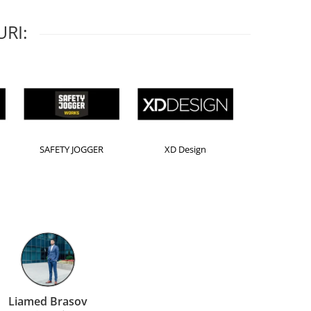
RI:
Horion
Kensington
Leitz
Farmacom Brasov