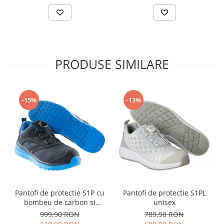
PRODUSE SIMILARE
-15%
-13%
Pantofi de protectie S1P cu
Pantofi de protectie S1PL
bombeu de carbon si
unisex
inchidere BOAÂ® Fit
999,90 RON
789,90 RON