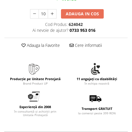
ADAUGA IN COS
Cod Produs:
624042
Ai nevoie de ajutor?
0733 953 016
Adauga la Favorite
Cere informatii
Producție pe Unitate Protejată
11 angajați cu dizabilități
Brand Product UP
în echipa noastră
Experiență din 2008
Transport GRATUIT
în consultanță și achiziții prin
la comenzi peste 399 RON
Unitate Protejată