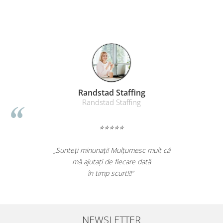
Randstad Staffing
Randstad Staffing
⭐⭐⭐⭐⭐
„Sunteți minunați! Mulțumesc mult că
mă ajutați de fiecare dată
în timp scurt!!!”
NEWSLETTER