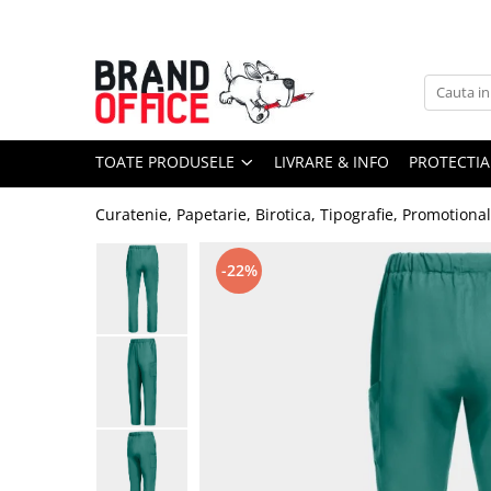
Toate Produsele
Unitate Protejata - PRODUCTIE
Hartie copiator si produse
TOATE PRODUSELE
LIVRARE & INFO
PROTECTIA
tipografice
Produse consumabile din hartie
Curatenie, Papetarie, Birotica, Tipografie, Promotiona
Detergenti si dezinfectanti
Formulare tipizate
-22%
Saci menajeri (Unitate Protejata)
Agende, calendare si organizatoare
Agende personalizabile
Organizatoare business
Birotica si papetarie
Hartie si articole din hartie