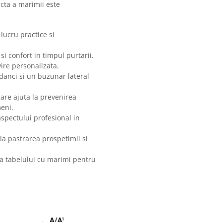
cta a marimii este
 lucru practice si
 si confort in timpul purtarii.
vire personalizata.
danci si un buzunar lateral
care ajuta la prevenirea
meni.
aspectului profesional in
 la pastrarea prospetimii si
ea tabelului cu marimi pentru