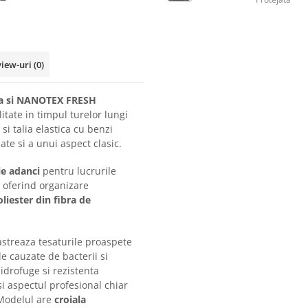
view-uri
(0)
ica si NANOTEX FRESH
itate in timpul turelor lungi
si talia elastica cu benzi
ate si a unui aspect clasic.
e adanci
pentru lucrurile
, oferind organizare
oliester din fibra de
streaza tesaturile proaspete
e cauzate de bacterii si
idrofuge si rezistenta
i aspectul profesional chiar
. Modelul are
croiala