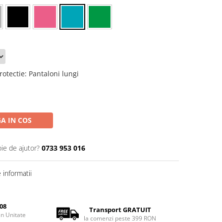
rotectie
:
Pantaloni lungi
A IN COS
oie de ajutor?
0733 953 016
informatii
08
Transport GRATUIT
rin Unitate
la comenzi peste 399 RON