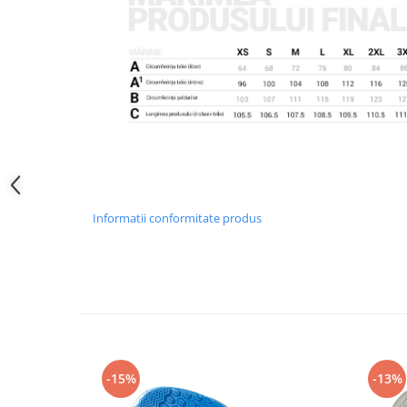
Camasi
Pantaloni
Pantaloni cu pieptar
Hanorace
Jachete
Impermeabile
Veste
Reflectorizante
Incaltaminte
Informatii conformitate produs
Incaltaminte de lucru si protectie
Incaltaminte de oras si munte
Echipamente medicale
Manusi de protectie
Accesorii pentru protectia capului
Casti de protectie
Antifoane
-15%
-13%
Ochelari de protectie si viziere