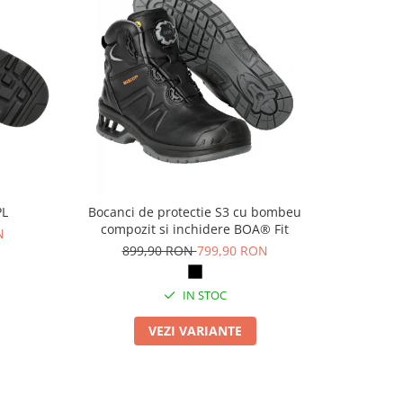
PL
Bocanci de protectie S3 cu bombeu
Pa
compozit si inchidere BOA® Fit
N
69
899,90 RON
799,90 RON
IN STOC
VEZI VARIANTE