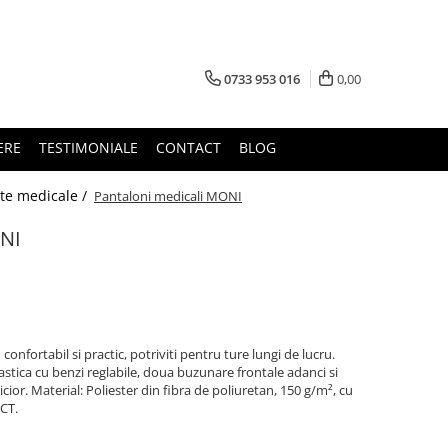
0733 953 016
0,00
ERE
TESTIMONIALE
CONTACT
BLOG
te medicale /
Pantaloni medicali MONI
ONI
onfortabil si practic, potriviti pentru ture lungi de lucru.
lastica cu benzi reglabile, doua buzunare frontale adanci si
cior. Material: Poliester din fibra de poliuretan, 150 g/m², cu
CT.