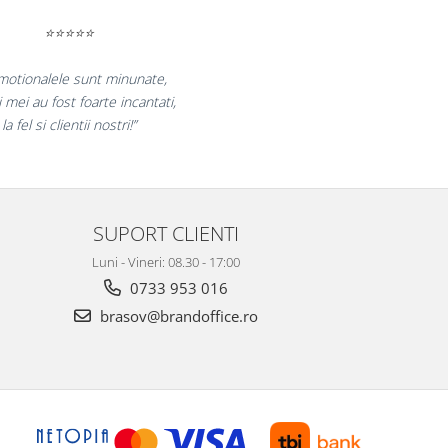
⭐⭐⭐⭐⭐
ucuram pentru reluarea colaborarii si
ram multumiti pentru produsele plasate
si finalizate cu succes la timp."
SUPORT CLIENTI
Luni - Vineri: 08.30 - 17:00
0733 953 016
brasov@brandoffice.ro