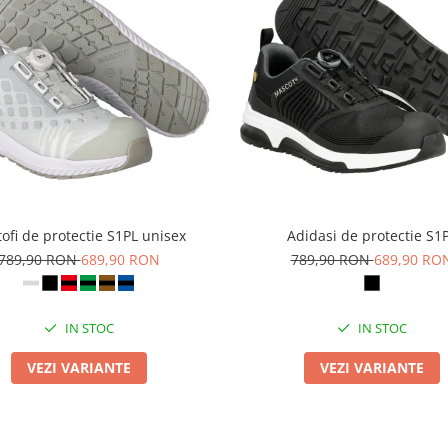
ofi de protectie S1PL unisex
Adidasi de protectie S1
789,90 RON
689,90 RON
789,90 RON
689,90 RO
IN STOC
IN STOC
VEZI VARIANTE
VEZI VARIANTE