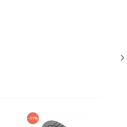
-11%
-14%