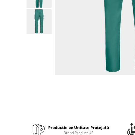
Bibliorafturi, caiete mecanice,
separatoare
Capsatoare, capse si perforatoare
Caiete si blocnotesuri
Dosare, folii protectie si mape
Accesorii diverse pentru birou
Etichetare si ambalare
Arhivare si depozitare
Instrumente de scris
Pixuri de plastic
Pixuri metalice
Pixuri cu gel
Stilouri
Seturi de scris Premium
Instrumente de scris eco
Producție pe Unitate Protejată
Creioane mecanice si grafit
Brand Product UP