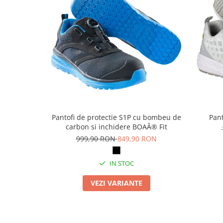
Masti de protectie respiratorie
Sepci, caciuli si esarfe
Pachete promotionale
Accesorii pentru protectia muncii
Sosete de lucru
Branturi
Diverse accesorii
Articole de unica folosinta
Pantofi de protectie S1P cu bombeu de
Pant
Copii - tricouri si hanorace
carbon si inchidere BOAÂ® Fit
Comunicare si prezentare
999,90 RON
849,90 RON
Flipchart-uri
IN STOC
Ecrane Interactive
Sisteme de afisare
VEZI VARIANTE
Ecrane de proiectie
Accesorii prezentare