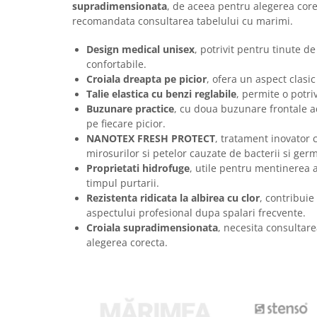
supradimensionata
, de aceea pentru alegerea core
Articole pentru rufe, casa,
geamuri, mobila
recomandata consultarea tabelului cu marimi.
Articole pentru birou, suprafete,
Design medical unisex
, potrivit pentru tinute de
pardoseli
confortabile.
Intretinere si odorizante masina
Croiala dreapta pe picior
, ofera un aspect clasic
Talie elastica cu benzi reglabile
, permite o potri
Saci de gunoi
Buzunare practice
, cu doua buzunare frontale a
Accesorii pentru curatenie
pe fiecare picior.
NANOTEX FRESH PROTECT
, tratament inovator 
Tipografie si stampile
mirosurilor si petelor cauzate de bacterii si ger
Formulare tipizate
Proprietati hidrofuge
, utile pentru mentinerea 
timpul purtarii.
Caiete si blocnotesuri
Rezistenta ridicata la albirea cu clor
, contribuie
personalizate
aspectului profesional dupa spalari frecvente.
Stampile, tusiere si tus
Croiala supradimensionata
, necesita consultar
alegerea corecta.
Protectia muncii si Imbracaminte
Imbracaminte
Tricouri
Bluze & Pulovere