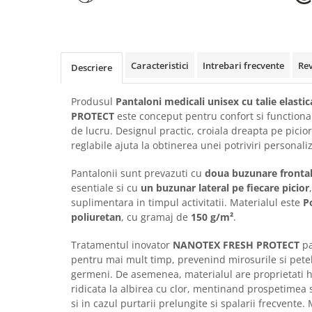
Rollere
Finelinere
Textmarkere
Markere diverse
Caracteristici
Intrebari frecvente
Re
Descriere
Carioci si creioane colorate
Rezerve instrumente scris
Produsul
Pantaloni medicali unisex cu talie elast
Tavite documente si suporturi
PROTECT
este conceput pentru confort si functional
de lucru. Designul practic, croiala dreapta pe picior 
Ascutitori, radiere, agrafe
reglabile ajuta la obtinerea unei potriviri personaliz
Foarfece pentru birou
Pantalonii sunt prevazuti cu
doua buzunare frontal
Curatenie si igiena
esentiale si cu
un buzunar lateral pe fiecare picior
Produse Antibacteriene
suplimentara in timpul activitatii. Materialul este
P
poliuretan
, cu gramaj de
150 g/m²
.
Articole pentru baie
Articole pentru bucatarie
Tratamentul inovator
NANOTEX FRESH PROTECT
pa
pentru mai mult timp, prevenind mirosurile si petel
Maturi, mopuri si galeti
germeni. De asemenea, materialul are proprietati h
Hartie igienica, prosoape hartie si
ridicata la albirea cu clor, mentinand prospetimea s
dispensere
si in cazul purtarii prelungite si spalarii frecvente