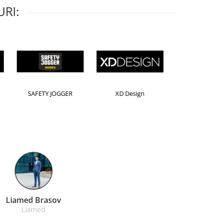
RI:
Horion
Kensington
Leitz
Farmacom Brasov
Farmacom