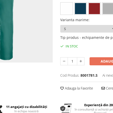
Varianta marime
:
Tip produs - echipamente de p
IN STOC
ADAUG
Cod Produs:
8001781.S
Ai nev
Adauga la Favorite
Cere 
Experiență din 20
11 angajați cu dizabilități
în consultanță și achiziții p
în echipa noastră
Protejată