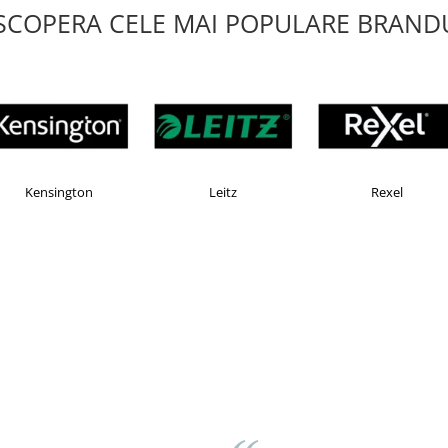
SCOPERA CELE MAI POPULARE BRANDU
X
Esselte
Faber Castell
ov