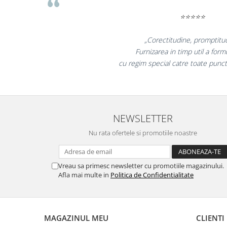
Suporturi si huse telefoane &
tablete
⭐⭐⭐⭐⭐
Periferice PC si accesorii
Ergnonomice
„Promotionalele sunt 
colegii mei au fost foart
Audio
la fel si clientii no
Boxe portabile
Casti
Tehnica si mobilier pentru birou
Laminatoare
NEWSLETTER
Folii laminare
Nu rata ofertele si promotiile noastre
Accesorii mobilier
Ghilotine și Trimmere
Vreau sa primesc newsletter cu promotiile magazinului.
Calculatoare de birou
Afla mai multe in
Politica de Confidentialitate
Distrugatoare documente
Cosuri de gunoi pentru birou
MAGAZINUL MEU
CLIENTI
Scaune, birouri si produse