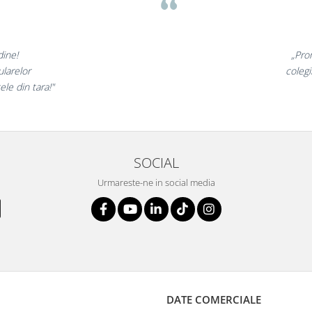
minunate,
„Ne b
e incantati,
ne decla
stri!”
SOCIAL
Urmareste-ne in social media
DATE COMERCIALE