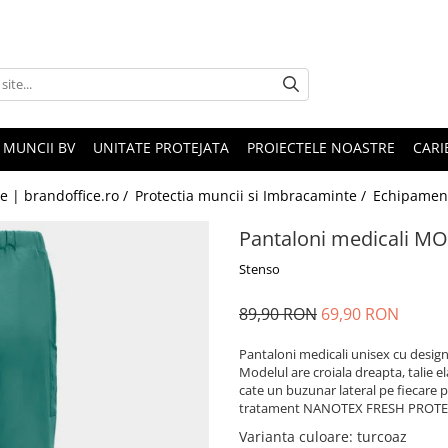
 MUNCII BV
UNITATE PROTEJATA
PROIECTELE NOASTRE
CARI
le | brandoffice.ro /
Protectia muncii si Imbracaminte /
Echipamen
Pantaloni medicali M
Stenso
89,90 RON
69,90 RON
Pantaloni medicali unisex cu design c
Modelul are croiala dreapta, talie e
cate un buzunar lateral pe fiecare pi
tratament NANOTEX FRESH PROTE
Varianta culoare
: turcoaz