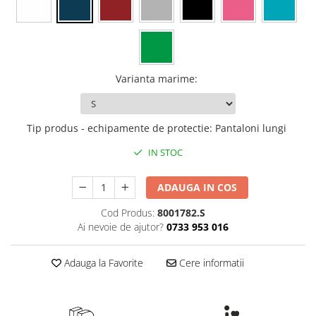
Rollere
Finelinere
Textmarkere
Markere diverse
Carioci si creioane colorate
Varianta marime
:
Rezerve instrumente scris
Tavite documente si suporturi
Tip produs - echipamente de protectie
:
Pantaloni lungi
Ascutitori, radiere, agrafe
IN STOC
Foarfece pentru birou
Curatenie si igiena
ADAUGA IN COS
Produse Antibacteriene
Cod Produs:
8001782.S
Articole pentru baie
Ai nevoie de ajutor?
0733 953 016
Articole pentru bucatarie
Adauga la Favorite
Cere informatii
Maturi, mopuri si galeti
Hartie igienica, prosoape hartie si
dispensere