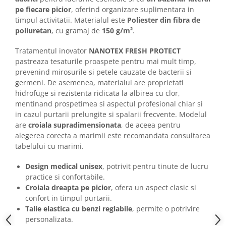
Camasi
pe fiecare picior
, oferind organizare suplimentara in
Pantaloni
timpul activitatii. Materialul este
Poliester din fibra de
Pantaloni cu pieptar
poliuretan
, cu gramaj de
150 g/m²
.
Hanorace
Tratamentul inovator
NANOTEX FRESH PROTECT
Jachete
pastreaza tesaturile proaspete pentru mai mult timp,
Impermeabile
prevenind mirosurile si petele cauzate de bacterii si
Veste
germeni. De asemenea, materialul are proprietati
hidrofuge si rezistenta ridicata la albirea cu clor,
Reflectorizante
mentinand prospetimea si aspectul profesional chiar si
Incaltaminte
in cazul purtarii prelungite si spalarii frecvente. Modelul
Incaltaminte de lucru si protectie
are
croiala supradimensionata
, de aceea pentru
alegerea corecta a marimii este recomandata consultarea
Incaltaminte de oras si munte
tabelului cu marimi.
Echipamente medicale
Manusi de protectie
Design medical unisex
, potrivit pentru tinute de lucru
practice si confortabile.
Accesorii pentru protectia capului
Croiala dreapta pe picior
, ofera un aspect clasic si
Casti de protectie
confort in timpul purtarii.
Talie elastica cu benzi reglabile
, permite o potrivire
Antifoane
personalizata.
Ochelari de protectie si viziere