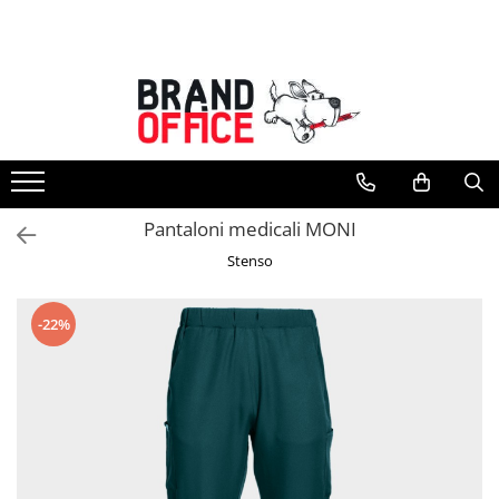
Toate Produsele
Unitate Protejata - PRODUCTIE
Hartie copiator si produse
tipografice
Produse consumabile din hartie
Pantaloni medicali MONI
Detergenti si dezinfectanti
Stenso
Formulare tipizate
Saci menajeri (Unitate Protejata)
-22%
Agende, calendare si organizatoare
Agende personalizabile
Organizatoare business
Birotica si papetarie
Hartie si articole din hartie