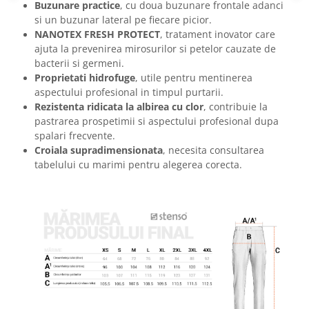
Buzunare practice
, cu doua buzunare frontale adanci
Masti de protectie respiratorie
si un buzunar lateral pe fiecare picior.
Sepci, caciuli si esarfe
NANOTEX FRESH PROTECT
, tratament inovator care
Pachete promotionale
ajuta la prevenirea mirosurilor si petelor cauzate de
bacterii si germeni.
Accesorii pentru protectia muncii
Proprietati hidrofuge
, utile pentru mentinerea
Sosete de lucru
aspectului profesional in timpul purtarii.
Rezistenta ridicata la albirea cu clor
, contribuie la
Branturi
pastrarea prospetimii si aspectului profesional dupa
Diverse accesorii
spalari frecvente.
Articole de unica folosinta
Croiala supradimensionata
, necesita consultarea
tabelului cu marimi pentru alegerea corecta.
Copii - tricouri si hanorace
Comunicare si prezentare
Flipchart-uri
Ecrane Interactive
Sisteme de afisare
Ecrane de proiectie
Accesorii prezentare