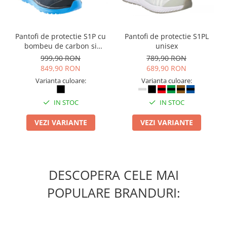
Suporturi si huse telefoane &
tablete
Periferice PC si accesorii
Pantofi de protectie S1P cu
Pantofi de protectie S1PL
Ergnonomice
bombeu de carbon si
unisex
Audio
inchidere BOAÂ® Fit
999,90 RON
789,90 RON
849,90 RON
689,90 RON
Boxe portabile
Varianta culoare:
Varianta culoare:
Casti
Tehnica si mobilier pentru birou
IN STOC
IN STOC
Laminatoare
VEZI VARIANTE
VEZI VARIANTE
Folii laminare
Accesorii mobilier
Ghilotine și Trimmere
DESCOPERA CELE MAI
Calculatoare de birou
Distrugatoare documente
POPULARE BRANDURI:
Cosuri de gunoi pentru birou
Scaune, birouri si produse