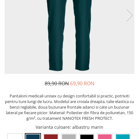
Bibliorafturi, caiete mecanice,
separatoare
Capsatoare, capse si perforatoare
Caiete si blocnotesuri
Dosare, folii protectie si mape
Accesorii diverse pentru birou
Etichetare si ambalare
Arhivare si depozitare
Instrumente de scris
89,90 RON
69,90 RON
Pixuri de plastic
Pixuri metalice
Pantaloni medicali unisex cu design confortabil si practic, potriviti
Pixuri cu gel
pentru ture lungi de lucru. Modelul are croiala dreapta, talie elastica cu
benzi reglabile, doua buzunare frontale adanci si cate un buzunar
Stilouri
lateral pe fiecare picior. Material: Poliester din fibra de poliuretan, 150
Seturi de scris Premium
g/m², cu tratament NANOTEX FRESH PROTECT.
Instrumente de scris eco
Varianta culoare
: albastru marin
Creioane mecanice si grafit