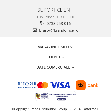
Seturi si scule de baza
SUPORT CLIENTI
Masurare si taiere
Luni - Vineri: 08.30 - 17:00
Lampi portabile
0733 953 016
Lanterne, lampi si accesorii
brasov@brandoffice.ro
Pentru masini, biciclete si prim
ajutor
MAGAZINUL MEU
Noutati si inovatii
Pachete Cadou Premium
CLIENTI
Promotii si reduceri
DATE COMERCIALE
LICHIDARE DE STOC
©Copyright Brand Distribution Group SRL 2026
Platforma E-