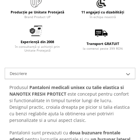
Articole pentru rufe, casa,
geamuri, mobila
Producție pe Unitate Protejată
11 angajați cu dizabilități
Brand Product UP
în echipa noastră
Articole pentru birou, suprafete,
pardoseli
Intretinere si odorizante masina
Experiență din 2008
Transport GRATUIT
Saci de gunoi
în consultanță și achiziții prin
la comenzi peste 399 RON
Unitate Protejată
Accesorii pentru curatenie
Tipografie si stampile
Formulare tipizate
Descriere
Caiete si blocnotesuri
Produsul
Pantaloni medicali unisex cu talie elastica si
personalizate
NANOTEX FRESH PROTECT
este conceput pentru confort
Stampile, tusiere si tus
si functionalitate in timpul turelor lungi de lucru.
Designul practic, croiala dreapta pe picior si talia elastica
Protectia muncii si Imbracaminte
cu benzi reglabile ajuta la obtinerea unei potriviri
Imbracaminte
personalizate si a unui aspect clasic.
Tricouri
Pantalonii sunt prevazuti cu
doua buzunare frontale
Bluze & Pulovere
adanci
pentru lucrurile esentiale si cu
un buzunar lateral