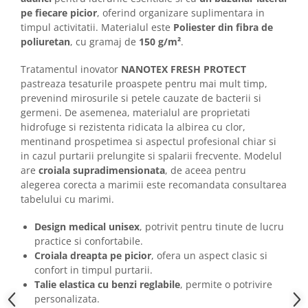
Camasi
pe fiecare picior
, oferind organizare suplimentara in
Pantaloni
timpul activitatii. Materialul este
Poliester din fibra de
Pantaloni cu pieptar
poliuretan
, cu gramaj de
150 g/m²
.
Hanorace
Tratamentul inovator
NANOTEX FRESH PROTECT
Jachete
pastreaza tesaturile proaspete pentru mai mult timp,
Impermeabile
prevenind mirosurile si petele cauzate de bacterii si
Veste
germeni. De asemenea, materialul are proprietati
hidrofuge si rezistenta ridicata la albirea cu clor,
Reflectorizante
mentinand prospetimea si aspectul profesional chiar si
Incaltaminte
in cazul purtarii prelungite si spalarii frecvente. Modelul
Incaltaminte de lucru si protectie
are
croiala supradimensionata
, de aceea pentru
alegerea corecta a marimii este recomandata consultarea
Incaltaminte de oras si munte
tabelului cu marimi.
Echipamente medicale
Manusi de protectie
Design medical unisex
, potrivit pentru tinute de lucru
practice si confortabile.
Accesorii pentru protectia capului
Croiala dreapta pe picior
, ofera un aspect clasic si
Casti de protectie
confort in timpul purtarii.
Talie elastica cu benzi reglabile
, permite o potrivire
Antifoane
personalizata.
Ochelari de protectie si viziere