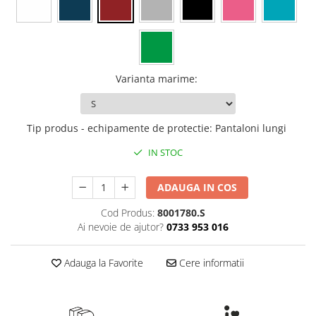
Rollere
Finelinere
Textmarkere
Markere diverse
Carioci si creioane colorate
Varianta marime
:
Rezerve instrumente scris
Tavite documente si suporturi
Tip produs - echipamente de protectie
:
Pantaloni lungi
Ascutitori, radiere, agrafe
IN STOC
Foarfece pentru birou
Curatenie si igiena
ADAUGA IN COS
Produse Antibacteriene
Cod Produs:
8001780.S
Articole pentru baie
Ai nevoie de ajutor?
0733 953 016
Articole pentru bucatarie
Adauga la Favorite
Cere informatii
Maturi, mopuri si galeti
Hartie igienica, prosoape hartie si
dispensere