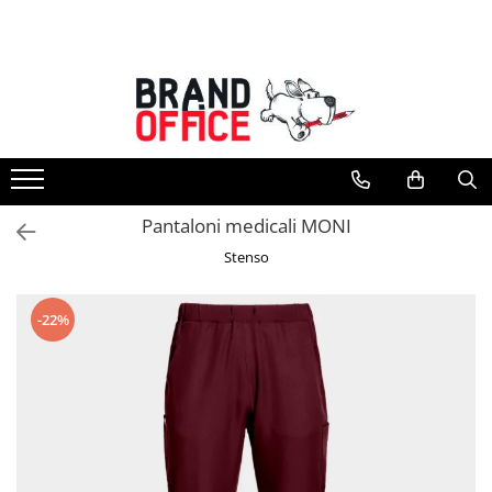
Toate Produsele
Unitate Protejata - PRODUCTIE
Hartie copiator si produse
tipografice
Produse consumabile din hartie
Pantaloni medicali MONI
Detergenti si dezinfectanti
Stenso
Formulare tipizate
Saci menajeri (Unitate Protejata)
-22%
Agende, calendare si organizatoare
Agende personalizabile
Organizatoare business
Birotica si papetarie
Hartie si articole din hartie