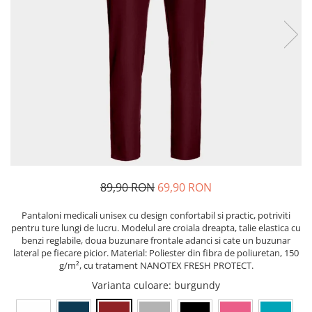
Bibliorafturi, caiete mecanice,
separatoare
Capsatoare, capse si perforatoare
Caiete si blocnotesuri
Dosare, folii protectie si mape
Accesorii diverse pentru birou
Etichetare si ambalare
Arhivare si depozitare
Instrumente de scris
89,90 RON
69,90 RON
Pixuri de plastic
Pixuri metalice
Pantaloni medicali unisex cu design confortabil si practic, potriviti
Pixuri cu gel
pentru ture lungi de lucru. Modelul are croiala dreapta, talie elastica cu
benzi reglabile, doua buzunare frontale adanci si cate un buzunar
Stilouri
lateral pe fiecare picior. Material: Poliester din fibra de poliuretan, 150
Seturi de scris Premium
g/m², cu tratament NANOTEX FRESH PROTECT.
Instrumente de scris eco
Varianta culoare
: burgundy
Creioane mecanice si grafit