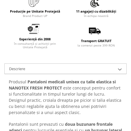
Articole pentru rufe, casa,
geamuri, mobila
Producție pe Unitate Protejată
11 angajați cu dizabilități
Brand Product UP
în echipa noastră
Articole pentru birou, suprafete,
pardoseli
Intretinere si odorizante masina
Experiență din 2008
Transport GRATUIT
Saci de gunoi
în consultanță și achiziții prin
la comenzi peste 399 RON
Unitate Protejată
Accesorii pentru curatenie
Tipografie si stampile
Formulare tipizate
Descriere
Caiete si blocnotesuri
Produsul
Pantaloni medicali unisex cu talie elastica si
personalizate
NANOTEX FRESH PROTECT
este conceput pentru confort
Stampile, tusiere si tus
si functionalitate in timpul turelor lungi de lucru.
Designul practic, croiala dreapta pe picior si talia elastica
Protectia muncii si Imbracaminte
cu benzi reglabile ajuta la obtinerea unei potriviri
Imbracaminte
personalizate si a unui aspect clasic.
Tricouri
Pantalonii sunt prevazuti cu
doua buzunare frontale
Bluze & Pulovere
adanci
pentru lucrurile esentiale si cu
un buzunar lateral