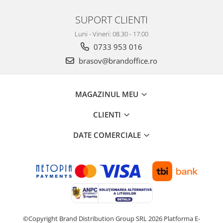
Seturi si scule de baza
SUPORT CLIENTI
Masurare si taiere
Luni - Vineri: 08.30 - 17:00
Lampi portabile
0733 953 016
Lanterne, lampi si accesorii
brasov@brandoffice.ro
Pentru masini, biciclete si prim
ajutor
MAGAZINUL MEU
Noutati si inovatii
Pachete Cadou Premium
CLIENTI
Promotii si reduceri
DATE COMERCIALE
LICHIDARE DE STOC
©Copyright Brand Distribution Group SRL 2026
Platforma E-