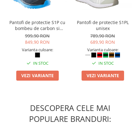
Suporturi si huse telefoane &
tablete
Periferice PC si accesorii
Pantofi de protectie S1P cu
Pantofi de protectie S1PL
Ergnonomice
bombeu de carbon si
unisex
Audio
inchidere BOAÂ® Fit
999,90 RON
789,90 RON
849,90 RON
689,90 RON
Boxe portabile
Varianta culoare:
Varianta culoare:
Casti
Tehnica si mobilier pentru birou
IN STOC
IN STOC
Laminatoare
VEZI VARIANTE
VEZI VARIANTE
Folii laminare
Accesorii mobilier
Ghilotine și Trimmere
DESCOPERA CELE MAI
Calculatoare de birou
Distrugatoare documente
POPULARE BRANDURI:
Cosuri de gunoi pentru birou
Scaune, birouri si produse