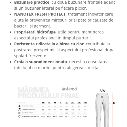
Buzunare practice
, cu doua buzunare frontale adanci
Masti de protectie respiratorie
si un buzunar lateral pe fiecare picior.
Sepci, caciuli si esarfe
NANOTEX FRESH PROTECT
, tratament inovator care
Pachete promotionale
ajuta la prevenirea mirosurilor si petelor cauzate de
bacterii si germeni.
Accesorii pentru protectia muncii
Proprietati hidrofuge
, utile pentru mentinerea
Sosete de lucru
aspectului profesional in timpul purtarii.
Rezistenta ridicata la albirea cu clor
, contribuie la
Branturi
pastrarea prospetimii si aspectului profesional dupa
Diverse accesorii
spalari frecvente.
Articole de unica folosinta
Croiala supradimensionata
, necesita consultarea
tabelului cu marimi pentru alegerea corecta.
Copii - tricouri si hanorace
Comunicare si prezentare
Flipchart-uri
Ecrane Interactive
Sisteme de afisare
Ecrane de proiectie
Accesorii prezentare