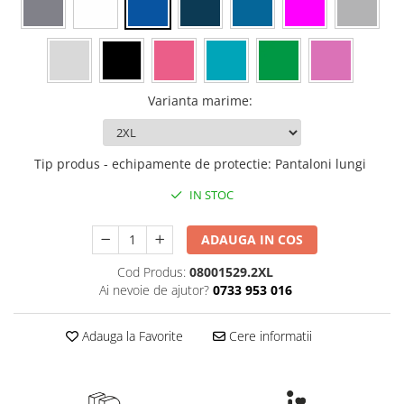
Rollere
Finelinere
Textmarkere
Markere diverse
Carioci si creioane colorate
Varianta marime
:
Rezerve instrumente scris
Tavite documente si suporturi
Tip produs - echipamente de protectie
:
Pantaloni lungi
Ascutitori, radiere, agrafe
IN STOC
Foarfece pentru birou
Curatenie si igiena
ADAUGA IN COS
Produse Antibacteriene
Cod Produs:
08001529.2XL
Articole pentru baie
Ai nevoie de ajutor?
0733 953 016
Articole pentru bucatarie
Adauga la Favorite
Cere informatii
Maturi, mopuri si galeti
Hartie igienica, prosoape hartie si
dispensere