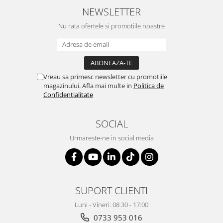
NEWSLETTER
Genti, huse si rucsacuri de laptop
Nu rata ofertele si promotiile noastre
Genti de plaja si cumparaturi
Portofele si portcarduri RFID
Sport si accesorii outdoor
Sticle, cani si termosuri to go
Vreau sa primesc newsletter cu promotiile
magazinului. Afla mai multe in
Politica de
Sport, jocuri si accesorii
Confidentialitate
Gratare si picnic
Plaja si relaxare
SOCIAL
Genti frigorifice
Urmareste-ne in social media
Ochelari de soare
Lanyards si brelocuri
Umbrele
SUPORT CLIENTI
Scule, unelte si iluminat
Luni - Vineri: 08.30 - 17:00
Unelte multifunctionale si bricege
0733 953 016
(multitools)