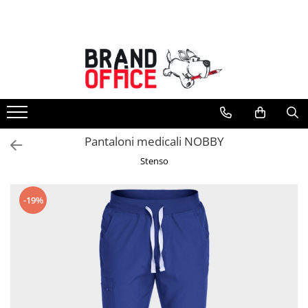
Toate Produsele
Unitate Protejata - PRODUCTIE
Hartie copiator si produse
tipografice
Produse consumabile din hartie
Pantaloni medicali NOBBY
Detergenti si dezinfectanti
Stenso
Formulare tipizate
Saci menajeri (Unitate Protejata)
-19%
Agende, calendare si organizatoare
Agende personalizabile
Organizatoare business
Birotica si papetarie
Hartie si articole din hartie