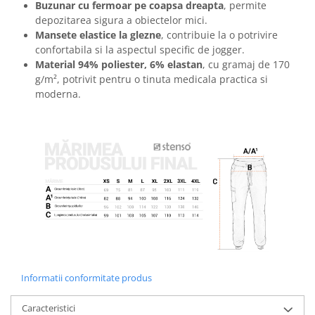
Buzunar cu fermoar pe coapsa dreapta
, permite
Masti de protectie respiratorie
depozitarea sigura a obiectelor mici.
Sepci, caciuli si esarfe
Mansete elastice la glezne
, contribuie la o potrivire
Pachete promotionale
confortabila si la aspectul specific de jogger.
Material 94% poliester, 6% elastan
, cu gramaj de 170
Accesorii pentru protectia muncii
g/m², potrivit pentru o tinuta medicala practica si
Sosete de lucru
moderna.
Branturi
Diverse accesorii
Articole de unica folosinta
Copii - tricouri si hanorace
Comunicare si prezentare
Flipchart-uri
Ecrane Interactive
Sisteme de afisare
Ecrane de proiectie
Informatii conformitate produs
Accesorii prezentare
Caracteristici