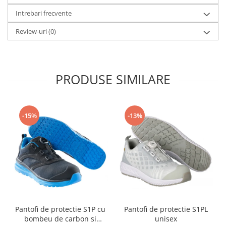
Table magnetice (whiteboard-uri)
Intrebari frecvente
Electronice si accesorii tech
Gadgeturi mobile
Review-uri
(0)
Securitate digitala
Adaptoare de calatorie
PRODUSE SIMILARE
Baterii si acumulatori
Cabluri si conectivitate
Incarcatoare wireless
-15%
-13%
Incarcatoare cu fir si auto
Ceasuri smart - Smartwatch
Baterii externe - Powerbanks
Accesorii localizare (FindMy)
Cartuse, tonere, consumabile PC
Standuri PC si suporturi
Pantofi de protectie S1P cu
Pantofi de protectie S1PL
ergonomice
bombeu de carbon si
unisex