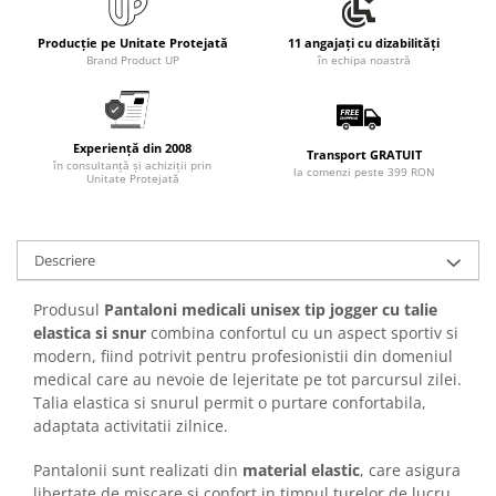
Articole pentru rufe, casa,
geamuri, mobila
Producție pe Unitate Protejată
11 angajați cu dizabilități
Brand Product UP
în echipa noastră
Articole pentru birou, suprafete,
pardoseli
Intretinere si odorizante masina
Experiență din 2008
Transport GRATUIT
Saci de gunoi
în consultanță și achiziții prin
la comenzi peste 399 RON
Unitate Protejată
Accesorii pentru curatenie
Tipografie si stampile
Formulare tipizate
Descriere
Caiete si blocnotesuri
Produsul
Pantaloni medicali unisex tip jogger cu talie
personalizate
elastica si snur
combina confortul cu un aspect sportiv si
Stampile, tusiere si tus
modern, fiind potrivit pentru profesionistii din domeniul
medical care au nevoie de lejeritate pe tot parcursul zilei.
Protectia muncii si Imbracaminte
Talia elastica si snurul permit o purtare confortabila,
Imbracaminte
adaptata activitatii zilnice.
Tricouri
Pantalonii sunt realizati din
material elastic
, care asigura
Bluze & Pulovere
libertate de miscare si confort in timpul turelor de lucru.