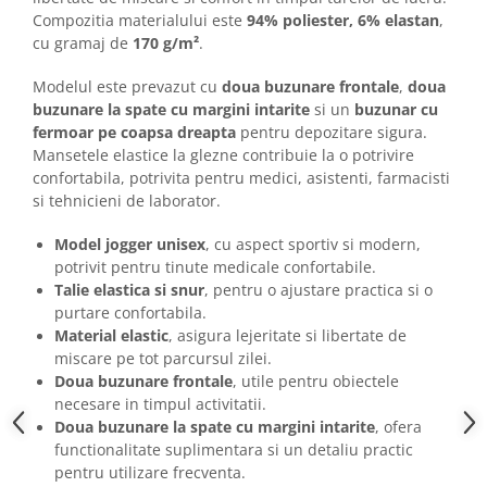
Camasi
Compozitia materialului este
94% poliester, 6% elastan
,
Pantaloni
cu gramaj de
170 g/m²
.
Pantaloni cu pieptar
Modelul este prevazut cu
doua buzunare frontale
,
doua
Hanorace
buzunare la spate cu margini intarite
si un
buzunar cu
Jachete
fermoar pe coapsa dreapta
pentru depozitare sigura.
Impermeabile
Mansetele elastice la glezne contribuie la o potrivire
Veste
confortabila, potrivita pentru medici, asistenti, farmacisti
si tehnicieni de laborator.
Reflectorizante
Incaltaminte
Model jogger unisex
, cu aspect sportiv si modern,
Incaltaminte de lucru si protectie
potrivit pentru tinute medicale confortabile.
Talie elastica si snur
, pentru o ajustare practica si o
Incaltaminte de oras si munte
purtare confortabila.
Echipamente medicale
Material elastic
, asigura lejeritate si libertate de
Manusi de protectie
miscare pe tot parcursul zilei.
Doua buzunare frontale
, utile pentru obiectele
Accesorii pentru protectia capului
necesare in timpul activitatii.
Casti de protectie
Doua buzunare la spate cu margini intarite
, ofera
functionalitate suplimentara si un detaliu practic
Antifoane
pentru utilizare frecventa.
Ochelari de protectie si viziere