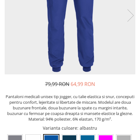
Bibliorafturi, caiete mecanice,
separatoare
Capsatoare, capse si perforatoare
Caiete si blocnotesuri
Dosare, folii protectie si mape
Accesorii diverse pentru birou
Etichetare si ambalare
Arhivare si depozitare
Instrumente de scris
79,99 RON
64,99 RON
Pixuri de plastic
Pixuri metalice
Pantaloni medicali unisex tip jogger, cu talie elastica si snur, conceputi
Pixuri cu gel
pentru confort, lejeritate si libertate de miscare. Modelul are doua
buzunare frontale, doua buzunare la spate cu margini intarite,
Stilouri
buzunar cu fermoar pe coapsa dreapta si mansete elastice la glezne.
Seturi de scris Premium
Material: 94% poliester, 6% elastan, 170 g/m².
Instrumente de scris eco
Varianta culoare
: albastru
Creioane mecanice si grafit